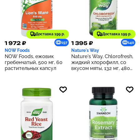
Доставка 199 р.
Доставка 199 р.
1 972 ₽
1 395 ₽
197
140
NOW Foods
Nature's Way
NOW Foods, ежовик
Nature's Way, Chlorofresh,
гребенчатый, 500 мг, 60
жидкий хлорофилл, со
растительных капсул
вкусом мяты, 132 мг, 480
мл (16 жидк. унций) (132 мг
в 2 ст. л.)