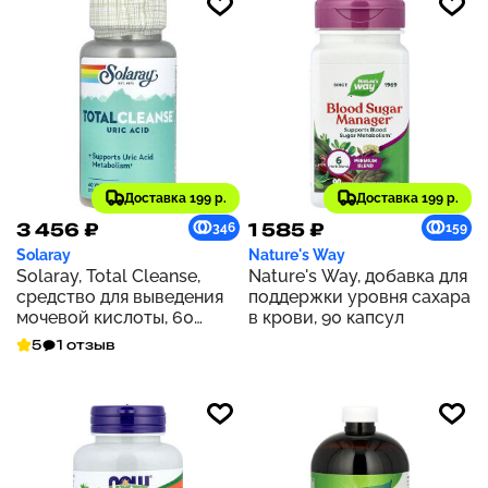
Доставка 199 р.
Доставка 199 р.
3 456 ₽
1 585 ₽
346
159
Solaray
Nature's Way
Solaray, Total Cleanse,
Nature's Way, добавка для
средство для выведения
поддержки уровня сахара
мочевой кислоты, 60
в крови, 90 капсул
растительных капсул
5
1 отзыв