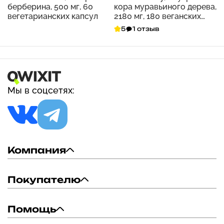
берберина, 500 мг, 60
кора муравьиного дерева,
вегетарианских капсул
2180 мг, 180 веганских
капсул (545 мг на капсулу)
5
1 отзыв
Мы в соцсетях:
Компания
Покупателю
Помощь