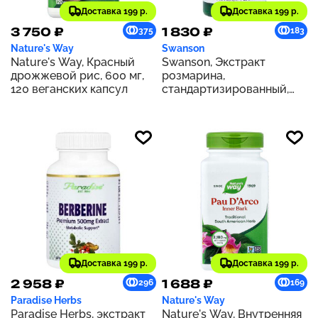
Доставка 199 р.
Доставка 199 р.
3 750 ₽
1 830 ₽
375
183
Nature's Way
Swanson
Nature's Way, Красный
Swanson, Экстракт
дрожжевой рис, 600 мг,
розмарина,
120 веганских капсул
стандартизированный,
500 мг, 60 капсул
Доставка 199 р.
Доставка 199 р.
2 958 ₽
1 688 ₽
296
169
Paradise Herbs
Nature's Way
Paradise Herbs, экстракт
Nature's Way, Внутренняя