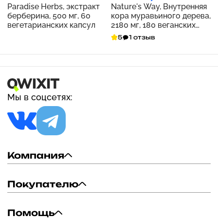
Paradise Herbs, экстракт
Nature's Way, Внутренняя
берберина, 500 мг, 60
кора муравьиного дерева,
вегетарианских капсул
2180 мг, 180 веганских
капсул (545 мг на капсулу)
5
1 отзыв
Мы в соцсетях:
Компания
Покупателю
Помощь