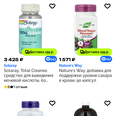
Доставка 199 р.
Доставка 199 р.
3 425 ₽
1 571 ₽
343
157
Solaray
Nature's Way
Solaray, Total Cleanse,
Nature's Way, добавка для
средство для выведения
поддержки уровня сахара
мочевой кислоты, 60
в крови, 90 капсул
растительных капсул
5
1 отзыв