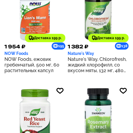
Доставка 199 р.
Доставка 199 р.
1 954 ₽
1 382 ₽
195
138
NOW Foods
Nature's Way
NOW Foods, ежовик
Nature's Way, Chlorofresh,
гребенчатый, 500 мг, 60
жидкий хлорофилл, со
растительных капсул
вкусом мяты, 132 мг, 480
мл (16 жидк. унций) (132 мг
в 2 ст. л.)