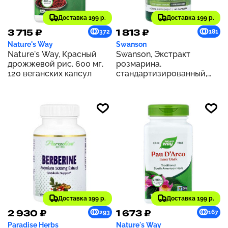
Доставка 199 р.
Доставка 199 р.
3 715 ₽
1 813 ₽
372
181
Nature's Way
Swanson
Nature's Way, Красный
Swanson, Экстракт
дрожжевой рис, 600 мг,
розмарина,
120 веганских капсул
стандартизированный,
500 мг, 60 капсул
Доставка 199 р.
Доставка 199 р.
2 930 ₽
1 673 ₽
293
167
Paradise Herbs
Nature's Way