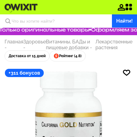
Найти!
лько оригинальные товары
Оформляем заказ
Главная
Здоровье
Витамины, БАДы и
Лекарственные
-
-
пищевые добавки
-
растения
Доставка от 15 дней
Рейтинг (4.8)
+311 бонусов