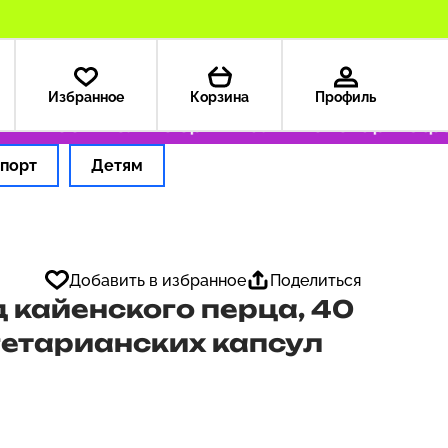
Избранное
Корзина
Профиль
— 199 ₽
Только оригинальные товары
Оформ
порт
Детям
Добавить в избранное
Поделиться
д кайенского перца, 40
гетарианских капсул