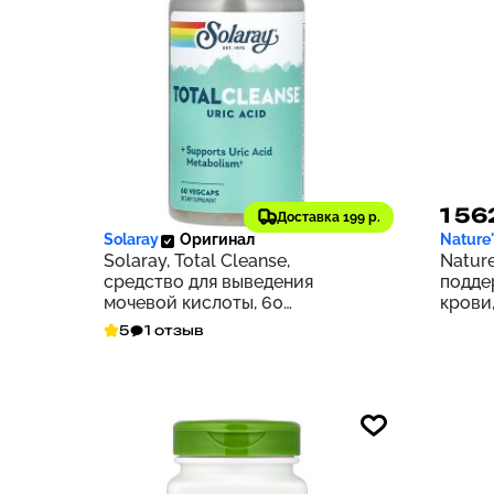
3 404 ₽
1 56
340
Доставка 199 р.
Solaray
Оригинал
Nature
Solaray, Total Cleanse,
Nature
средство для выведения
подде
мочевой кислоты, 60
крови,
растительных капсул
5
1 отзыв