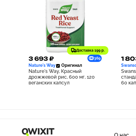
Доставка 199 р.
3 693 ₽
1 80
369
Nature's Way
Оригинал
Swans
Nature's Way, Красный
Swans
дрожжевой рис, 600 мг, 120
станд
веганских капсул
60 ка
О нас