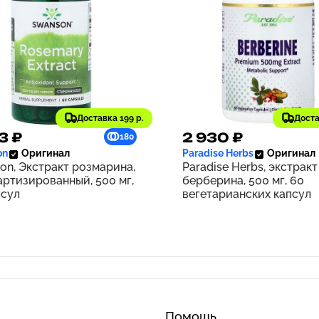
Доставка 199 р.
Доста
3 ₽
2 930 ₽
180
on
Оригинал
Paradise Herbs
Оригинал
on, Экстракт розмарина,
Paradise Herbs, экстракт
артизированный, 500 мг,
берберина, 500 мг, 60
псул
вегетарианских капсул
Помощь