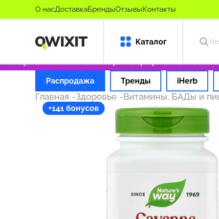
О нас
Доставка
Бренды
Отзывы
Контакты
Каталог
о оригинальные товары
Оформляем заказ за
Распродажа
Тренды
iHerb
Главная
-
Здоровье
-
Витамины, БАДы и п
+141 бонусов