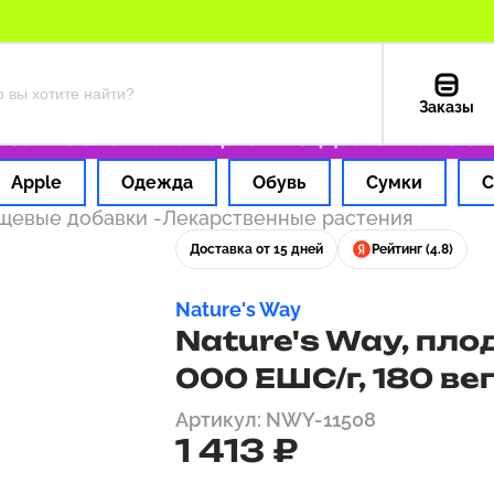
Заказы
 1 час
Оплата картой РФ
Доставка из США 
Apple
Одежда
Обувь
Сумки
С
ищевые добавки
-
Лекарственные растения
Доставка от 15 дней
Рейтинг (4.8)
Nature's Way
Nature's Way, пло
000 ЕШС/г, 180 ве
Артикул: NWY-11508
1 413 ₽