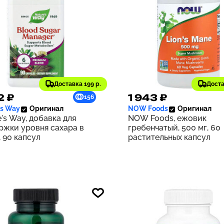
Доставка 199 р.
Доста
2 ₽
1 943 ₽
156
's Way
Оригинал
NOW Foods
Оригинал
's Way, добавка для
NOW Foods, ежовик
ржки уровня сахара в
гребенчатый, 500 мг, 60
 90 капсул
растительных капсул