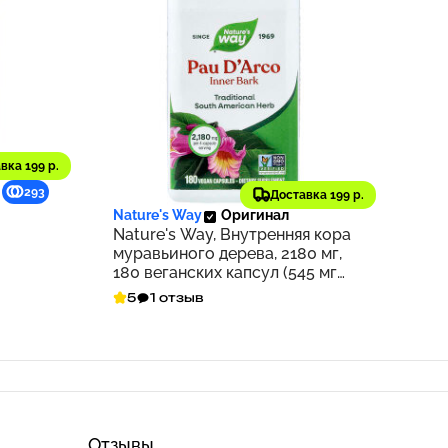
вка 199 р.
1 663 ₽
293
166
Доставка 199 р.
Nature's Way
Оригинал
Nature's Way, Внутренняя кора
муравьиного дерева, 2180 мг,
180 веганских капсул (545 мг
на капсулу)
5
1 отзыв
Отзывы