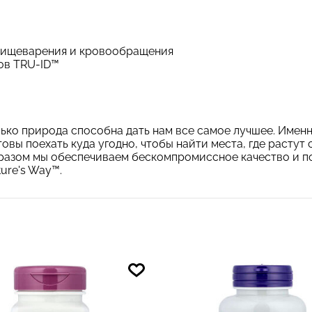
 пищеварения и кровообращения
ов TRU-ID™
лько природа способна дать нам все самое лучшее. Име
отовы поехать куда угодно, чтобы найти места, где расту
бразом мы обеспечиваем бескомпромиссное качество и п
ure's Way™.