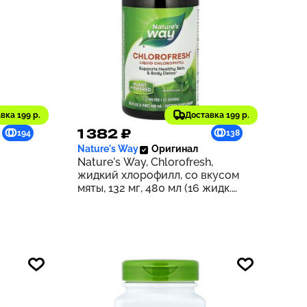
вка 199 р.
Доставка 199 р.
1 382 ₽
194
138
Nature's Way
Оригинал
Nature's Way, Chlorofresh,
жидкий хлорофилл, со вкусом
мяты, 132 мг, 480 мл (16 жидк.
унций) (132 мг в 2 ст. л.)