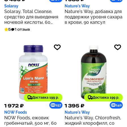
Solaray
Nature's Way
Solaray, Total Cleanse,
Nature's Way, добавка для
средство для выведения
поддержки уровня сахара
мочевой кислоты, 60
в крови, 90 капсул
растительных капсул
5
1 отзыв
Доставка 199 р.
Доставка 199 р.
1 972 ₽
1 395 ₽
197
140
NOW Foods
Nature's Way
NOW Foods, ежовик
Nature's Way, Chlorofresh,
гребенчатый, 500 мг, 60
жидкий хлорофилл, со