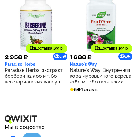
Доставка 199 р.
Доставка 199 р.
2 958 ₽
1 688 ₽
296
169
Paradise Herbs
Nature's Way
Paradise Herbs, экстракт
Nature's Way, Внутренняя
берберина, 500 мг, 60
кора муравьиного дерева,
вегетарианских капсул
2180 мг, 180 веганских
капсул (545 мг на капсулу)
5
1 отзыв
Мы в соцсетях: