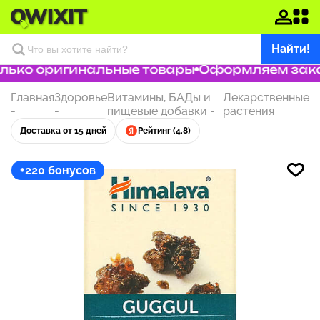
Найти!
ько оригинальные товары
Оформляем заказ 
Главная
Здоровье
Витамины, БАДы и
Лекарственные
-
-
пищевые добавки
-
растения
Доставка от 15 дней
Рейтинг (4.8)
+220 бонусов