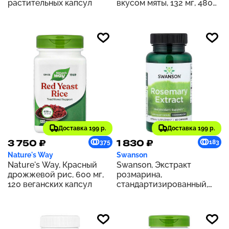
растительных капсул
вкусом мяты, 132 мг, 480
мл (16 жидк. унций) (132 мг
в 2 ст. л.)
Доставка 199 р.
Доставка 199 р.
3 750 ₽
1 830 ₽
375
183
Nature's Way
Swanson
Nature's Way, Красный
Swanson, Экстракт
дрожжевой рис, 600 мг,
розмарина,
120 веганских капсул
стандартизированный,
500 мг, 60 капсул