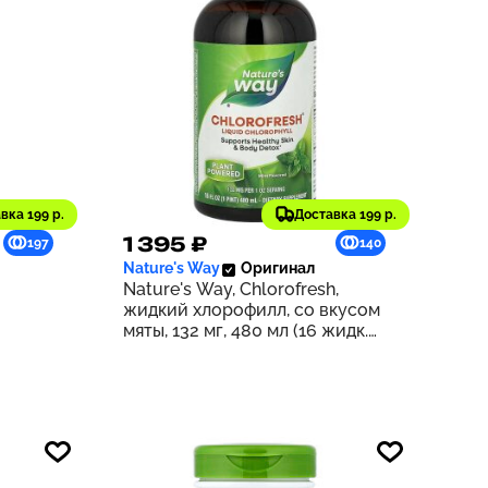
вка 199 р.
Доставка 199 р.
1 395 ₽
197
140
Nature's Way
Оригинал
Nature's Way, Chlorofresh,
жидкий хлорофилл, со вкусом
мяты, 132 мг, 480 мл (16 жидк.
унций) (132 мг в 2 ст. л.)