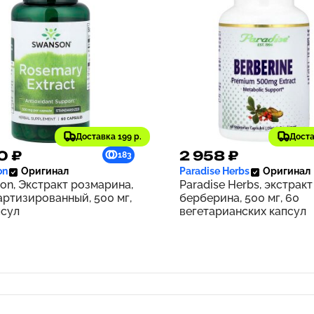
Доставка 199 р.
Доста
0 ₽
2 958 ₽
183
on
Оригинал
Paradise Herbs
Оригинал
on, Экстракт розмарина,
Paradise Herbs, экстракт
артизированный, 500 мг,
берберина, 500 мг, 60
псул
вегетарианских капсул