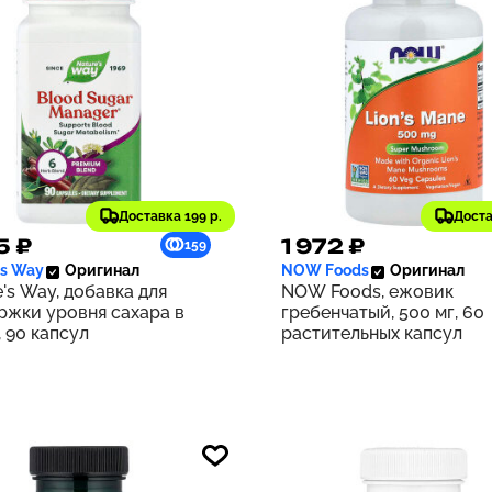
Доставка 199 р.
Доста
5 ₽
1 972 ₽
159
's Way
Оригинал
NOW Foods
Оригинал
's Way, добавка для
NOW Foods, ежовик
ржки уровня сахара в
гребенчатый, 500 мг, 60
 90 капсул
растительных капсул