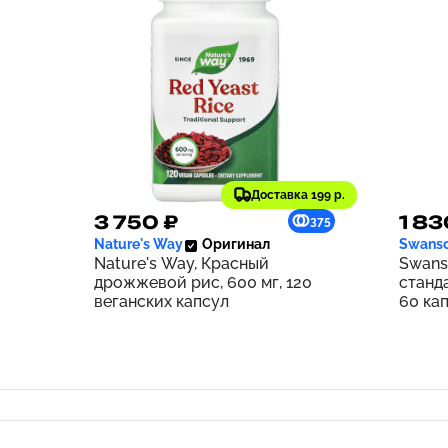
Доставка 199 р.
3 750 ₽
1 83
375
Nature's Way
Оригинал
Swans
Nature's Way, Красный
Swans
дрожжевой рис, 600 мг, 120
станд
веганских капсул
60 ка