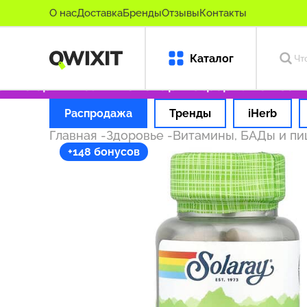
О нас
Доставка
Бренды
Отзывы
Контакты
Каталог
ко оригинальные товары
Оформляем заказ з
Распродажа
Тренды
iHerb
Главная
-
Здоровье
-
Витамины, БАДы и п
+148 бонусов