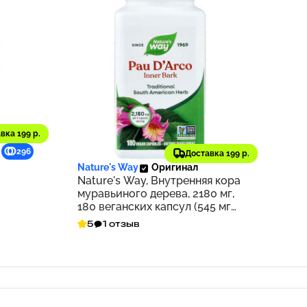
вка 199 р.
1 688 ₽
296
169
Доставка 199 р.
Nature's Way
Оригинал
Nature's Way, Внутренняя кора
муравьиного дерева, 2180 мг,
180 веганских капсул (545 мг
на капсулу)
5
1 отзыв