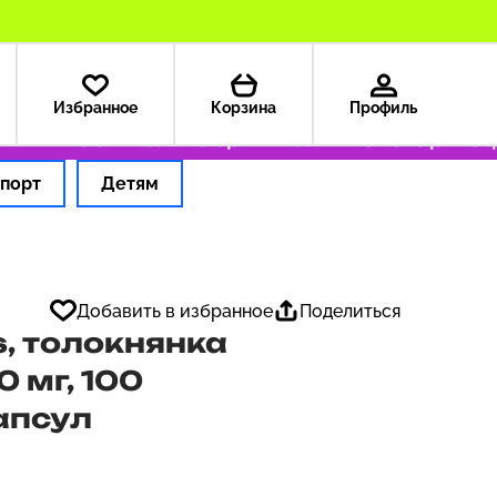
Избранное
Корзина
Профиль
 — 199 ₽
Только оригинальные товары
Оформ
порт
Детям
Добавить в избранное
Поделиться
s, толокнянка
 мг, 100
апсул