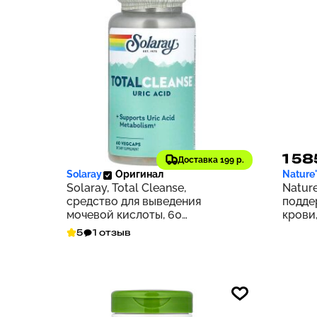
3 456 ₽
1 58
346
Доставка 199 р.
Solaray
Оригинал
Nature
Solaray, Total Cleanse,
Nature
средство для выведения
подде
мочевой кислоты, 60
крови,
растительных капсул
5
1 отзыв