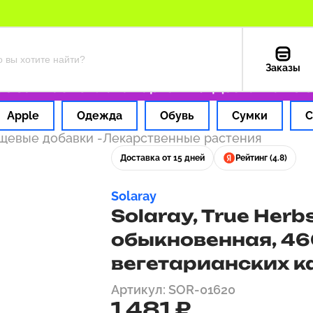
Заказы
а 1 час
Оплата картой РФ
Доставка из США
Apple
Одежда
Обувь
Сумки
С
ищевые добавки
-
Лекарственные растения
Доставка от 15 дней
Рейтинг (4.8)
Solaray
Solaray, True Herb
обыкновенная, 460
вегетарианских к
Артикул: SOR-01620
1 481 ₽