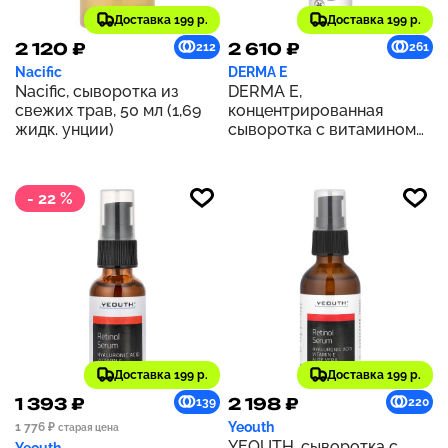
Доставка 199 р.
Доставка 199 р.
2 120 ₽
2 610 ₽
212
261
Nacific
DERMA E
Nacific, сыворотка из
DERMA E,
свежих трав, 50 мл (1,69
концентрированная
жидк. унции)
сыворотка с витамином
C, с гиалуроновой
кислотой и
пробиотиками, 60 мл (2
- 22 %
жидк. унции)
Доставка 199 р.
Доставка 199 р.
1 393 ₽
2 198 ₽
139
220
Yeouth
1 776 ₽
старая цена
YEOUTH, сыворотка с