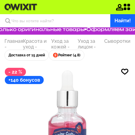
Найти!
лько оригинальные товары
Оформляем заказ 
Главная
Красота и
Уход за
Уход за
Сыворотки
-
уход
-
кожей
-
лицом
-
Доставка от 15 дней
Рейтинг (4.8)
- 22 %
+140 бонусов