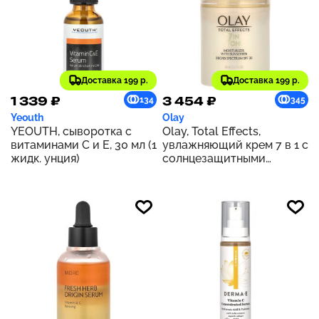
Доставка 199 р.
Доставка 199 р.
1 339 ₽
3 454 ₽
134
345
Yeouth
Olay
YEOUTH, сыворотка с
Olay, Total Effects,
витаминами С и Е, 30 мл (1
увлажняющий крем 7 в 1 с
жидк. унция)
солнцезащитными
свойствами, SPF 30, 50 мл
(1,7 жидк. унции)