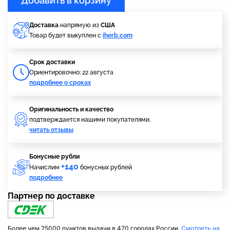
Добавить в корзину
Доставка
напрямую из
США
Товар будет выкуплен с
iherb.com
Cрок доставки
Ориентировочно: 22 августа
подробнее о сроках
Оригинальность и качество
подтверждается нашими покупателями,
читать отзывы
Бонусные рубли
+140
Начислим
бонусных рублей
подробнее
Партнер по доставке
Более чем 25000 пунктов выдачи в 470 городах России.
Смотреть на