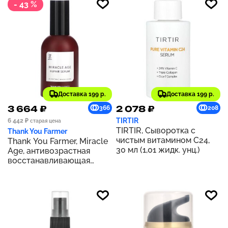
- 43 %
Доставка 199 р.
Доставка 199 р.
3 664 ₽
2 078 ₽
366
208
TIRTIR
6 442 ₽
старая цена
TIRTIR, Сыворотка с
Thank You Farmer
чистым витамином C24,
Thank You Farmer, Miracle
30 мл (1,01 жидк. унц.)
Age, антивозрастная
восстанавливающая
сыворотка, 60 мл (2,11
унций)