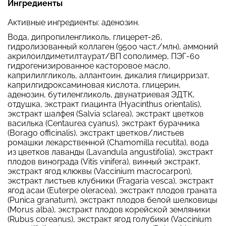
Ингредиенты
Активные ингредиенты: аденозин.
Вода, дипропиленгликоль, глицерет-26,
гидролизованный коллаген (9500 част./млн), аммоний
акрилоилдиметилтаурат/ВП сополимер, ПЭГ-60
гидрогенизированное касторовое масло,
каприлилгликоль, аллантоин, дикалия глицирризат,
каприлгидроксаминовая кислота, глицерин,
аденозин, бутиленгликоль, двунатриевая ЭДТК,
отдушка, экстракт гиацинта (Hyacinthus orientalis),
экстракт шалфея (Salvia sclarea), экстракт цветков
василька (Centaurea cyanus), экстракт бурачника
(Borago officinalis), экстракт цветков/листьев
ромашки лекарственной (Chamomilla recutita), вода
из цветков лаванды (Lavandula angustifolia), экстракт
плодов винограда (Vitis vinifera), винный экстракт,
экстракт ягод клюквы (Vaccinium macrocarpon),
экстракт листьев клубники (Fragaria vesca), экстракт
ягод асаи (Euterpe oleracea), экстракт плодов граната
(Punica granatum), экстракт плодов белой шелковицы
(Morus alba), экстракт плодов корейской земляники
(Rubus coreanus), экстракт ягод голубики (Vaccinium