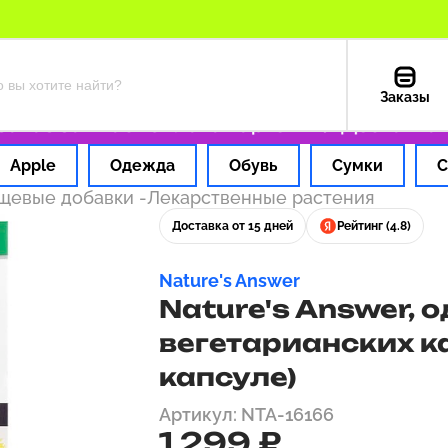
Заказы
з за 1 час
Оплата картой РФ
Доставка из 
Apple
Одежда
Обувь
Сумки
С
ищевые добавки
-
Лекарственные растения
Доставка от 15 дней
Рейтинг (4.8)
Nature's Answer
Nature's Answer, о
вегетарианских ка
капсуле)
Артикул: NTA-16166
1 299 ₽