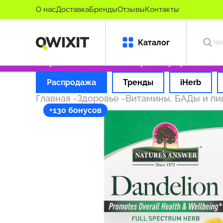
О нас
Доставка
Бренды
Отзывы
Контакты
Каталог
олько оригинальные товары
Оформляем зака
Распродажа
Тренды
iHerb
Главная
-
Здоровье
-
Витамины, БАДы и п
+130 бонусов