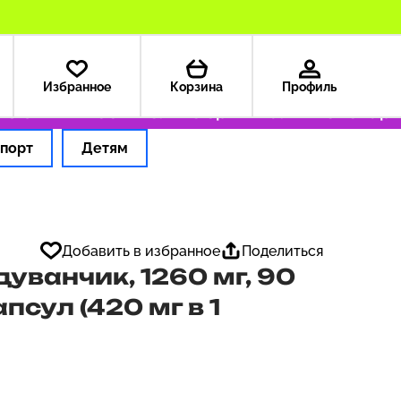
Избранное
Корзина
Профиль
США — 199 ₽
Только оригинальные товары
Оф
порт
Детям
Добавить в избранное
Поделиться
дуванчик, 1260 мг, 90
псул (420 мг в 1