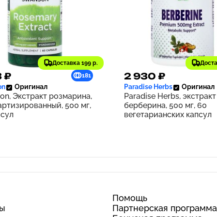
Доставка 199 р.
Доста
3 ₽
2 930 ₽
181
on
Оригинал
Paradise Herbs
Оригинал
on, Экстракт розмарина,
Paradise Herbs, экстракт
артизированный, 500 мг,
берберина, 500 мг, 60
псул
вегетарианских капсул
Помощь
ты
Партнерская программа