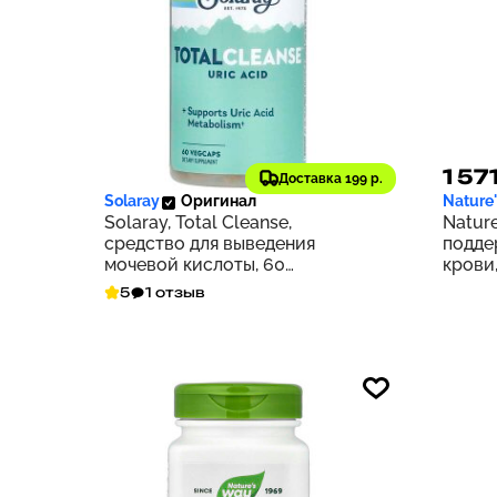
3 425 ₽
1 57
343
Доставка 199 р.
Solaray
Оригинал
Nature
Solaray, Total Cleanse,
Nature
средство для выведения
подде
мочевой кислоты, 60
крови,
растительных капсул
5
1 отзыв