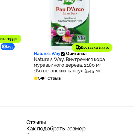
вка 199 р.
1 673 ₽
293
167
Доставка 199 р.
Nature's Way
Оригинал
Nature's Way, Внутренняя кора
муравьиного дерева, 2180 мг,
180 веганских капсул (545 мг
на капсулу)
5
1 отзыв
Отзывы
Как подобрать размер