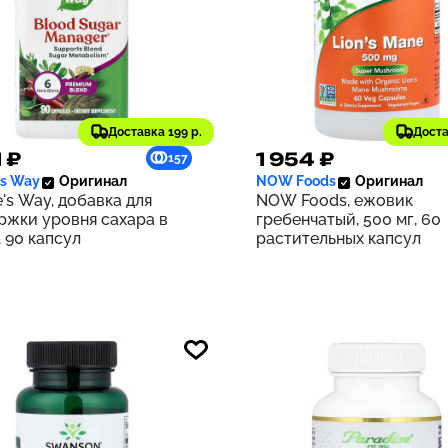
Доставка 199 р.
Доста
1 ₽
1 954 ₽
157
's Way
Оригинал
NOW Foods
Оригинал
's Way, добавка для
NOW Foods, ежовик
ржки уровня сахара в
гребенчатый, 500 мг, 60
 90 капсул
растительных капсул