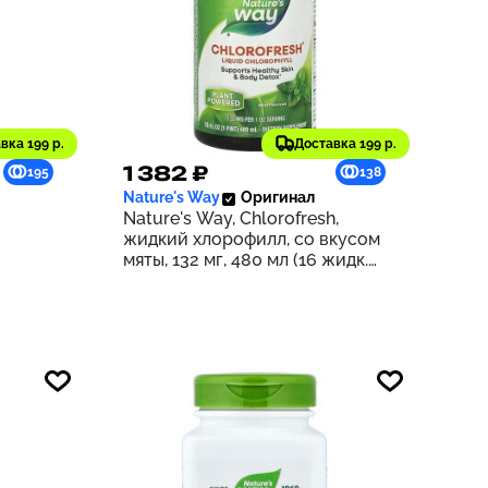
вка 199 р.
Доставка 199 р.
1 382 ₽
195
138
Nature's Way
Оригинал
Nature's Way, Chlorofresh,
жидкий хлорофилл, со вкусом
мяты, 132 мг, 480 мл (16 жидк.
унций) (132 мг в 2 ст. л.)