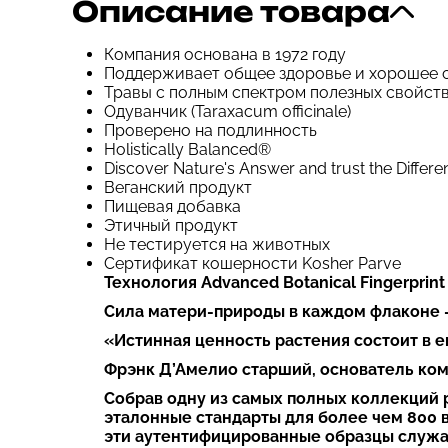
Описание товара
Компания основана в 1972 году
Поддерживает общее здоровье и хорошее 
Травы с полным спектром полезных свойст
Одуванчик (Taraxacum officinale)
Проверено на подлинность
Holistically Balanced®
Discover Nature's Answer and trust the Differe
Веганский продукт
Пищевая добавка
Этичный продукт
Не тестируется на животных
Сертификат кошерности Kosher Parve
Технология Advanced Botanical Fingerprint
Сила матери-природы в каждом флаконе —
«Истинная ценность растения состоит в 
Фрэнк Д’Амелио старший, основатель ком
Собрав одну из самых полных коллекций 
эталонные стандарты для более чем 800 в
эти аутентифицированные образцы служат