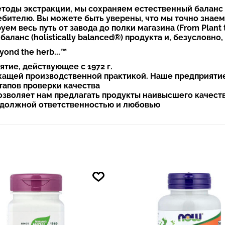
оды экстракции, мы сохраняем естественный баланс (h
бителю. Вы можете быть уверены, что мы точно знаем, 
ем весь путь от завода до полки магазина (From Plant 
аланс (holistically balanced®) продукта и, безусловно,
yond the herb...™
тие, действующее с 1972 г.
жащей производственной практикой. Наше предприяти
тапов проверки качества
озволяет нам предлагать продукты наивысшего качест
с должной ответственностью и любовью