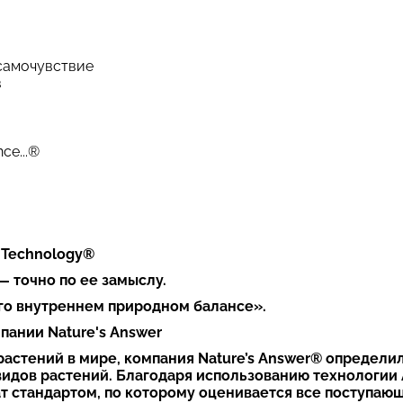
самочувствие
в
nce...®
 Technology
®
 точно по ее замыслу.
его внутреннем природном балансе».
пании Nature's Answer
растений в мире, компания Nature’s Answer® определи
идов растений. Благодаря использованию технологии A
 стандартом, по которому оценивается все поступающ