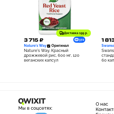
Доставка 199 р.
3 715 ₽
1 81
372
Nature's Way
Оригинал
Swans
Nature's Way, Красный
Swans
дрожжевой рис, 600 мг, 120
станд
веганских капсул
60 ка
О нас
Мы в соцсетях:
Контак