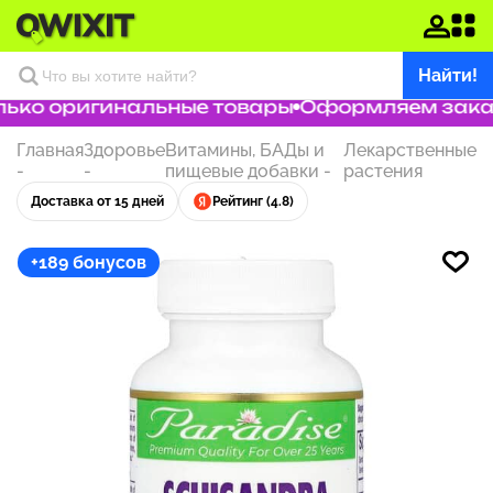
Найти!
ько оригинальные товары
Оформляем заказ з
Главная
Здоровье
Витамины, БАДы и
Лекарственные
-
-
пищевые добавки
-
растения
Доставка от 15 дней
Рейтинг (4.8)
+189 бонусов