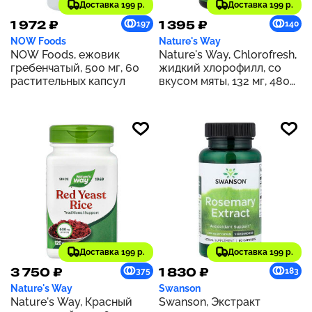
Доставка 199 р.
Доставка 199 р.
1 972 ₽
1 395 ₽
197
140
NOW Foods
Nature's Way
NOW Foods, ежовик
Nature's Way, Chlorofresh,
гребенчатый, 500 мг, 60
жидкий хлорофилл, со
растительных капсул
вкусом мяты, 132 мг, 480
мл (16 жидк. унций) (132 мг
в 2 ст. л.)
Доставка 199 р.
Доставка 199 р.
3 750 ₽
1 830 ₽
375
183
Nature's Way
Swanson
Nature's Way, Красный
Swanson, Экстракт