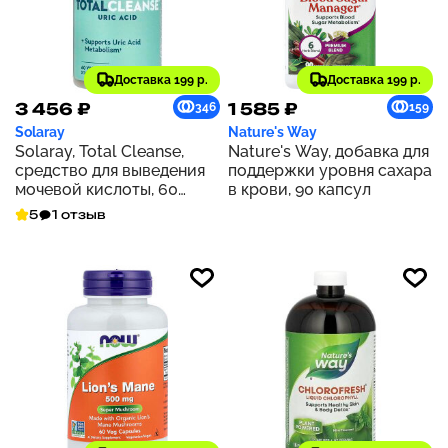
Доставка 199 р.
Доставка 199 р.
3 456 ₽
1 585 ₽
346
159
Solaray
Nature's Way
Solaray, Total Cleanse,
Nature's Way, добавка для
средство для выведения
поддержки уровня сахара
мочевой кислоты, 60
в крови, 90 капсул
растительных капсул
5
1 отзыв