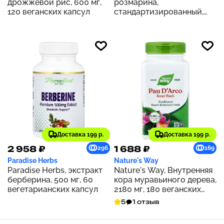
дрожжевой рис, 600 мг,
розмарина,
120 веганских капсул
стандартизированный,
500 мг, 60 капсул
Доставка 199 р.
Доставка 199 р.
2 958 ₽
1 688 ₽
296
169
Paradise Herbs
Nature's Way
Paradise Herbs, экстракт
Nature's Way, Внутренняя
берберина, 500 мг, 60
кора муравьиного дерева,
вегетарианских капсул
2180 мг, 180 веганских
капсул (545 мг на капсулу)
5
1 отзыв