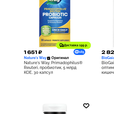
Доставка 199 р.
1 651 ₽
2 82
165
Nature's Way
Оригинал
BioGai
Nature's Way, Primadophilus®
BioGai
Reuteri, пробиотик, 5 млрд
оптим
КОЕ, 30 капсул
кишеч
табле