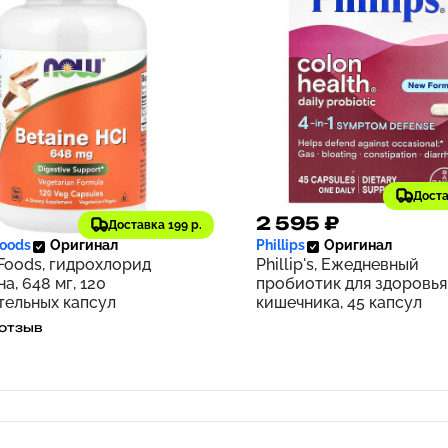
Доста
2 ₽
2 595 ₽
170
Доставка 199 р.
oods
Оригинал
Phillips
Оригинал
oods, гидрохлорид
Phillip's, Ежедневный
а, 648 мг, 120
пробиотик для здоровья
тельных капсул
кишечника, 45 капсул
 отзыв