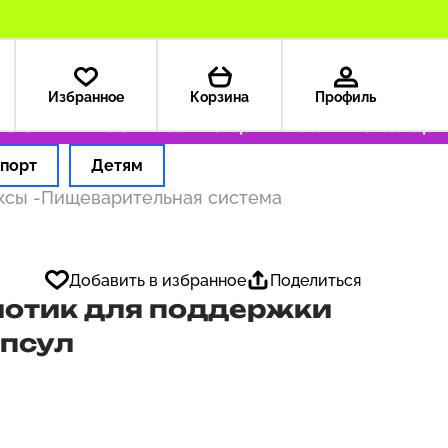
Избранное
Корзина
Профиль
США — 199 ₽
Только оригинальные товары
Оф
порт
Детям
ексы
-
Пищеварительная система
Добавить в избранное
Поделиться
биотик для поддержки
апсул