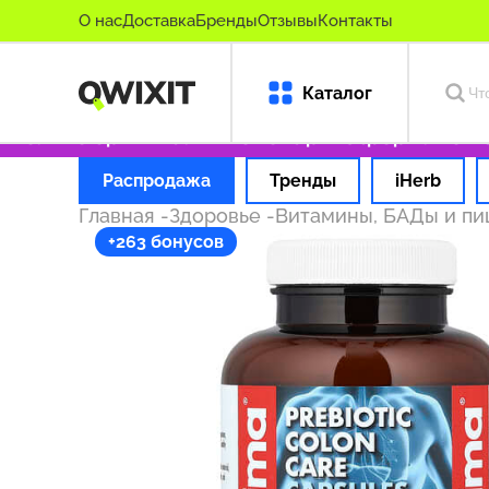
О нас
Доставка
Бренды
Отзывы
Контакты
Каталог
олько оригинальные товары
Оформляем зака
Распродажа
Тренды
iHerb
Главная
-
Здоровье
-
Витамины, БАДы и п
+263 бонусов