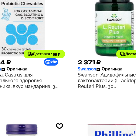
Доставка 199 р.
Доста
4 ₽
2 371 ₽
282
a
Оригинал
Swanson
Оригинал
a, Gastrus, для
Swanson, Ацидофильные
ального здоровья
лактобактерии (L. acidop
ника, вкус мандарина, 30
Reuteri Plus, 30
ток
вегетарианских капсул 
ЭМБО