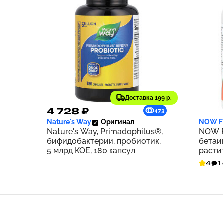
Доставка 199 р.
4 728 ₽
1 70
473
Nature's Way
Оригинал
NOW F
Nature's Way, Primadophilus®,
NOW F
бифидобактерии, пробиотик,
бетаин
5 млрд КОЕ, 180 капсул
расти
4
1