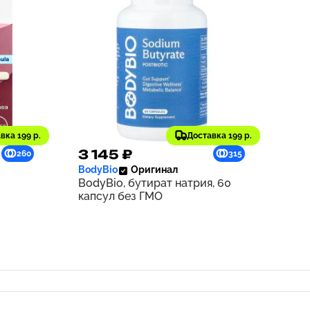
вка 199 р.
Доставка 199 р.
3 145 ₽
260
315
BodyBio
Оригинал
BodyBio, бутират натрия, 60
капсул без ГМО