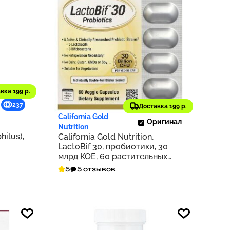
вка 199 р.
2 767 ₽
237
277
Доставка 199 р.
California Gold
Оригинал
Nutrition
hilus),
California Gold Nutrition,
LactoBif 30, пробиотики, 30
для
млрд КОЕ, 60 растительных
капсул
5
5 отзывов