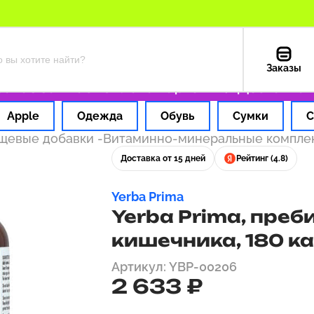
Заказы
з за 1 час
Оплата картой РФ
Доставка из 
Apple
Одежда
Обувь
Сумки
С
ищевые добавки
-
Витаминно-минеральные компл
Доставка от 15 дней
Рейтинг (4.8)
Yerba Prima
Yerba Prima, пре
кишечника, 180 к
Артикул: YBP-00206
2 633 ₽