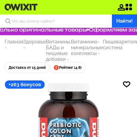
Найти!
олько оригинальные товары
Оформляем зака
Главная
Здоровье
Витамины,
Витаминно-
Пищеварител
-
-
БАДы и
минеральные
система
пищевые
комплексы
-
добавки
-
Доставка от 15 дней
Рейтинг (4.8)
+263 бонусов