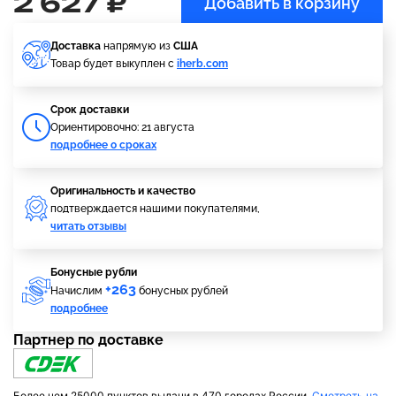
2 627 ₽
Добавить в корзину
Доставка
напрямую из
США
Товар будет выкуплен с
iherb.com
Cрок доставки
Ориентировочно: 21 августа
подробнее о сроках
Оригинальность и качество
подтверждается нашими покупателями,
читать отзывы
Бонусные рубли
+263
Начислим
бонусных рублей
подробнее
Партнер по доставке
Более чем 25000 пунктов выдачи в 470 городах России.
Смотреть на