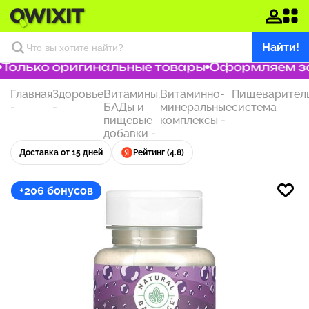
Найти!
олько оригинальные товары
Оформляем зака
Главная
Здоровье
Витамины,
Витаминно-
Пищеварител
-
-
БАДы и
минеральные
система
пищевые
комплексы
-
добавки
-
Доставка от 15 дней
Рейтинг (4.8)
+206 бонусов