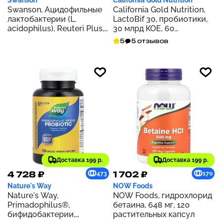
Swanson
California Gold Nutrition
Swanson, Ацидофильные
California Gold Nutrition,
лактобактерии (L.
LactoBif 30, пробиотики,
acidophilus), Reuteri Plus,
30 млрд КОЕ, 60
30 вегетарианских капсул
растительных капсул
5
5 отзывов
для ЭМБО
Доставка 199 р.
Доставка 199 р.
4 728 ₽
1 702 ₽
473
170
Nature's Way
NOW Foods
Nature's Way,
NOW Foods, гидрохлорид
Primadophilus®,
бетаина, 648 мг, 120
бифидобактерии,
растительных капсул