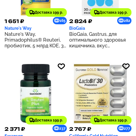
Доставка 199 р.
Доставка 199 р.
1 651 ₽
2 824 ₽
165
282
Nature's Way
BioGaia
Nature's Way,
BioGaia, Gastrus, для
Primadophilus® Reuteri,
оптимального здоровья
пробиотик, 5 млрд КОЕ, 30
кишечника, вкус
капсул
мандарина, 30 таблеток
Доставка 199 р.
Доставка 199 р.
2 371 ₽
2 767 ₽
237
277