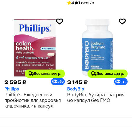
пробиотик, 5 млрд КОЕ,
4
1 отзыв
180 капсул
Доставка 199 р.
Доставка 199 р.
2 595 ₽
3 145 ₽
260
315
Phillips
BodyBio
Phillip's, Ежедневный
BodyBio, бутират натрия,
пробиотик для здоровья
60 капсул без ГМО
кишечника, 45 капсул