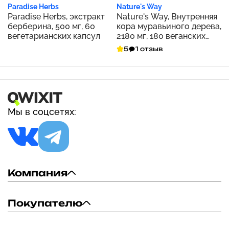
Paradise Herbs
Nature's Way
Paradise Herbs, экстракт
Nature's Way, Внутренняя
берберина, 500 мг, 60
кора муравьиного дерева,
вегетарианских капсул
2180 мг, 180 веганских
капсул (545 мг на капсулу)
5
1 отзыв
Мы в соцсетях:
Компания
Покупателю