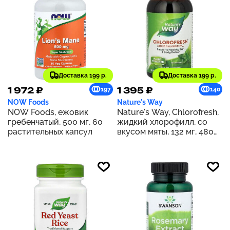
Доставка 199 р.
Доставка 199 р.
1 972 ₽
1 395 ₽
197
140
NOW Foods
Nature's Way
NOW Foods, ежовик
Nature's Way, Chlorofresh,
гребенчатый, 500 мг, 60
жидкий хлорофилл, со
растительных капсул
вкусом мяты, 132 мг, 480
мл (16 жидк. унций) (132 мг
в 2 ст. л.)