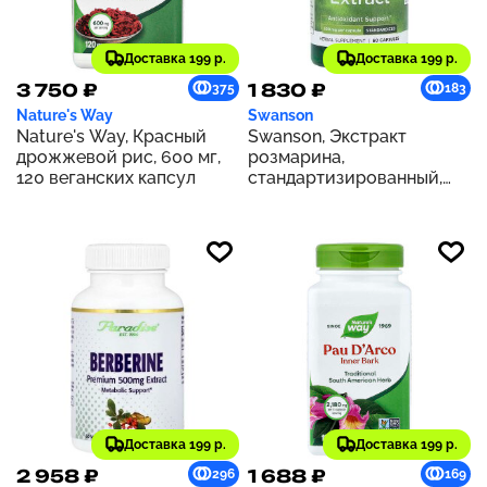
Доставка 199 р.
Доставка 199 р.
3 750 ₽
1 830 ₽
375
183
Nature's Way
Swanson
Nature's Way, Красный
Swanson, Экстракт
дрожжевой рис, 600 мг,
розмарина,
120 веганских капсул
стандартизированный,
500 мг, 60 капсул
Доставка 199 р.
Доставка 199 р.
2 958 ₽
1 688 ₽
296
169