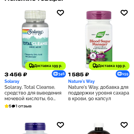
Доставка 199 р.
Доставка 199 р.
3 456 ₽
1 585 ₽
346
159
Solaray
Nature's Way
Solaray, Total Cleanse,
Nature's Way, добавка для
средство для выведения
поддержки уровня сахара
мочевой кислоты, 60
в крови, 90 капсул
растительных капсул
5
1 отзыв