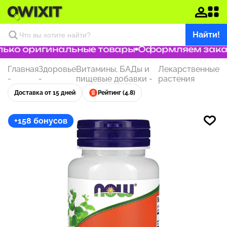
Найти!
ько оригинальные товары
Оформляем заказ з
Главная
Здоровье
Витамины, БАДы и
Лекарственные
-
-
пищевые добавки
-
растения
Доставка от 15 дней
Рейтинг (4.8)
+158 бонусов