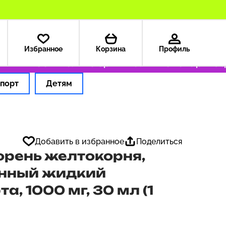
Избранное
Корзина
Профиль
 — 199 ₽
Только оригинальные товары
Офор
порт
Детям
Добавить в избранное
Поделиться
корень желтокорня,
нный жидкий
а, 1000 мг, 30 мл (1