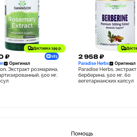
Доставка 199 р.
Доста
0 ₽
2 958 ₽
183
on
Оригинал
Paradise Herbs
Оригинал
on, Экстракт розмарина,
Paradise Herbs, экстракт
артизированный, 500 мг,
берберина, 500 мг, 60
псул
вегетарианских капсул
Помощь