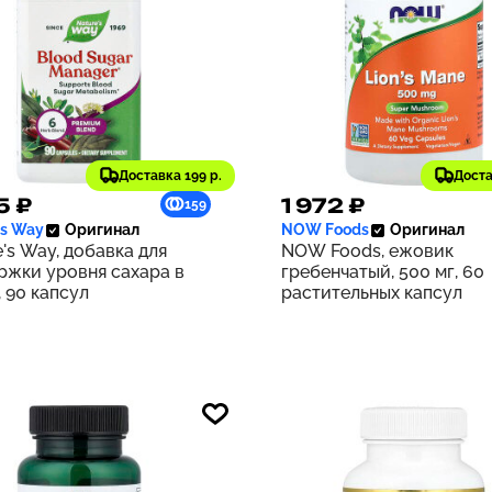
Доставка 199 р.
Доста
5 ₽
1 972 ₽
159
's Way
Оригинал
NOW Foods
Оригинал
's Way, добавка для
NOW Foods, ежовик
ржки уровня сахара в
гребенчатый, 500 мг, 60
 90 капсул
растительных капсул