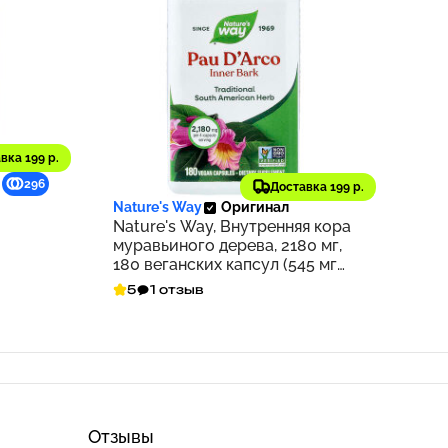
вка 199 р.
1 688 ₽
296
169
Доставка 199 р.
Nature's Way
Оригинал
Nature's Way, Внутренняя кора
муравьиного дерева, 2180 мг,
180 веганских капсул (545 мг
на капсулу)
5
1 отзыв
Отзывы