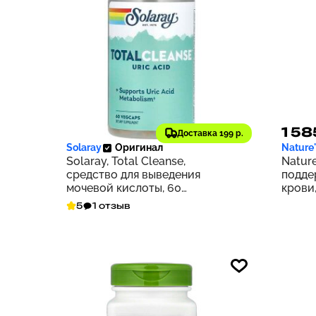
3 456 ₽
1 58
346
Доставка 199 р.
Solaray
Оригинал
Nature
Solaray, Total Cleanse,
Nature
средство для выведения
подде
мочевой кислоты, 60
крови,
растительных капсул
5
1 отзыв