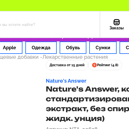
Заказы
а 1 час
Оплата картой РФ
Доставка из США
Apple
Одежда
Обувь
Сумки
С
ищевые добавки
-
Лекарственные растения
Доставка от 15 дней
Рейтинг (4.8)
Nature's Answer
Nature's Answer, 
стандартизирова
экстракт, без спирт
жидк. унция)