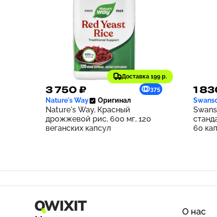
Доставка 199 р.
3 750 ₽
1 83
375
Nature's Way
Оригинал
Swans
Nature's Way, Красный
Swans
дрожжевой рис, 600 мг, 120
станд
веганских капсул
60 ка
О нас