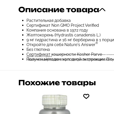
Описание товара
Растительная добавка
Сертификат Non GMO Project Verified
Компания основана в 1972 году
Желтокорень (Hydrastis canadensis L.)
9 мг гидрастина и 16 мг берберина в 1 порц
®
Откройте для себя Nature's Answer
Без глютена
Сертификат кошерности Kosher Parve
® содержит целостные и сбалансированные растительные компоненты с оптимальным соотношени
® Authentic Botanical Fingerprint
Получен методом холодной экстракции Bio-
Наши не содержащие спирта экстракты производятся с пр
Похожие товары