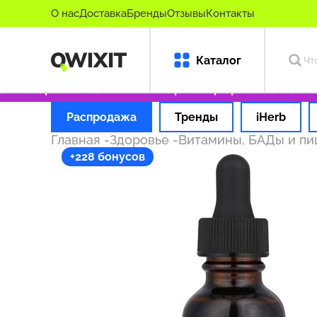
О нас
Доставка
Бренды
Отзывы
Контакты
Каталог
ко оригинальные товары
Оформляем заказ з
Распродажа
Тренды
iHerb
Главная
-
Здоровье
-
Витамины, БАДы и п
+228 бонусов