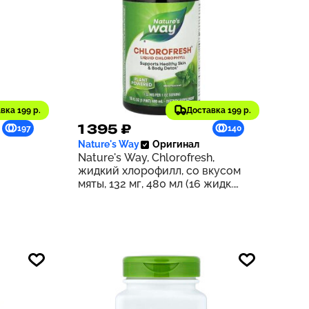
вка 199 р.
Доставка 199 р.
1 395 ₽
197
140
Nature's Way
Оригинал
Nature's Way, Chlorofresh,
жидкий хлорофилл, со вкусом
мяты, 132 мг, 480 мл (16 жидк.
унций) (132 мг в 2 ст. л.)