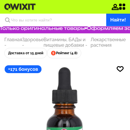
Найти!
олько оригинальные товары
Оформляем зака
Главная
Здоровье
Витамины, БАДы и
Лекарственные
-
-
пищевые добавки
-
растения
Доставка от 15 дней
Рейтинг (4.8)
+171 бонусов