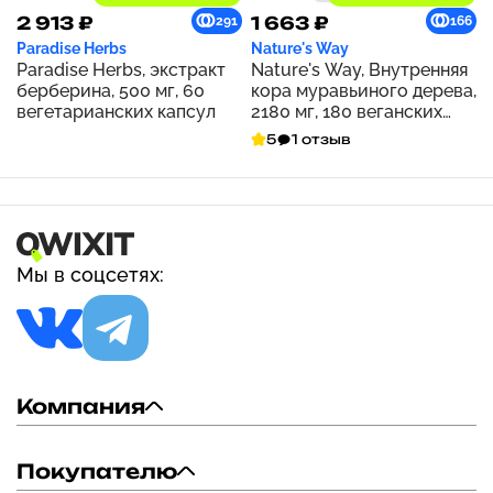
2 913 ₽
1 663 ₽
291
166
Paradise Herbs
Nature's Way
Paradise Herbs, экстракт
Nature's Way, Внутренняя
берберина, 500 мг, 60
кора муравьиного дерева,
вегетарианских капсул
2180 мг, 180 веганских
капсул (545 мг на капсулу)
5
1 отзыв
Мы в соцсетях:
Компания
Покупателю