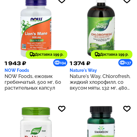
Доставка 199 р.
Доставка 199 р.
1 943 ₽
1 374 ₽
194
137
NOW Foods
Nature's Way
NOW Foods, ежовик
Nature's Way, Chlorofresh,
гребенчатый, 500 мг, 60
жидкий хлорофилл, со
растительных капсул
вкусом мяты, 132 мг, 480
мл (16 жидк. унций) (132 мг
в 2 ст. л.)