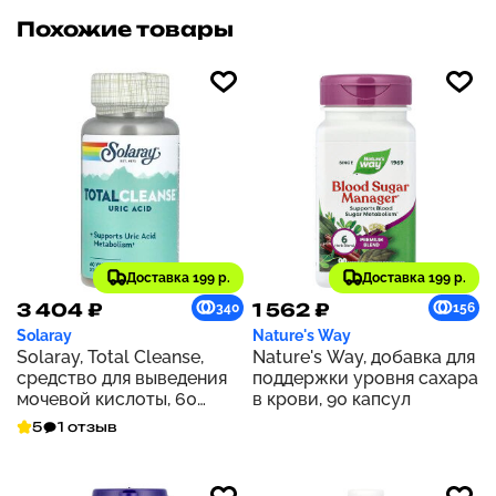
Похожие товары
Доставка 199 р.
Доставка 199 р.
3 404 ₽
1 562 ₽
340
156
Solaray
Nature's Way
Solaray, Total Cleanse,
Nature's Way, добавка для
средство для выведения
поддержки уровня сахара
мочевой кислоты, 60
в крови, 90 капсул
растительных капсул
5
1 отзыв