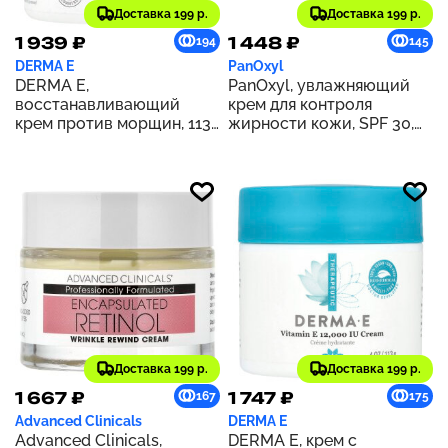
Доставка 199 р.
Доставка 199 р.
1 939 ₽
1 448 ₽
194
145
DERMA E
PanOxyl
DERMA E,
PanOxyl, увлажняющий
восстанавливающий
крем для контроля
крем против морщин, 113
жирности кожи, SPF 30,
г (4 унции)
48 г (1,7 унции)
Доставка 199 р.
Доставка 199 р.
1 667 ₽
1 747 ₽
167
175
Advanced Clinicals
DERMA E
Advanced Clinicals,
DERMA E, крем с