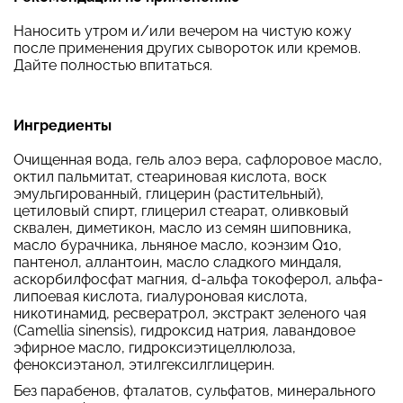
Наносить утром и/или вечером на чистую кожу
после применения других сывороток или кремов.
Дайте полностью впитаться.
Ингредиенты
Очищенная вода, гель алоэ вера, сафлоровое масло,
октил пальмитат, стеариновая кислота, воск
эмульгированный, глицерин (растительный),
цетиловый спирт, глицерил стеарат, оливковый
сквален, диметикон, масло из семян шиповника,
масло бурачника, льняное масло, коэнзим Q10,
пантенол, аллантоин, масло сладкого миндаля,
аскорбилфосфат магния, d-альфа токоферол, альфа-
липоевая кислота, гиалуроновая кислота,
никотинамид, ресвератрол, экстракт зеленого чая
(Camellia sinensis), гидроксид натрия, лавандовое
эфирное масло, гидроксиэтицеллюлоза,
феноксиэтанол, этилгексилглицерин.
Без парабенов, фталатов, сульфатов, минерального