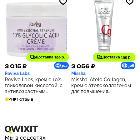
Доставка 199 р.
Доставка 199 р.
3 015 ₽
3 056 ₽
302
306
Reviva Labs
Missha
Reviva Labs, крем с 10%
Missha, Atelo Collagen,
гликолевой кислотой, с
крем с ателоколлагеном
антивозрастным
для повышения
эффектом, 55 г (2,0 унции)
упругости, 40 мл (1,35
4
1 отзыв
жидк. унции)
Мы в соцсетях: