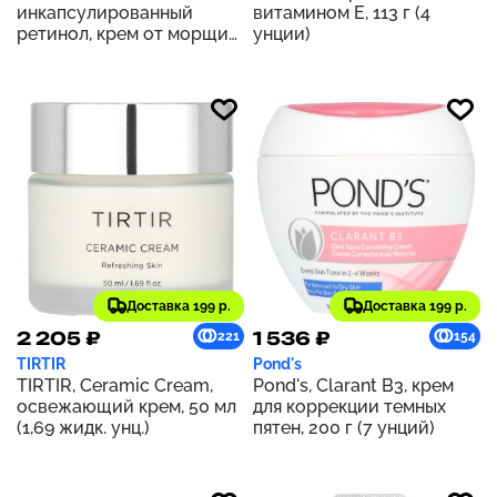
инкапсулированный
витамином Е, 113 г (4
ретинол, крем от морщин,
унции)
74 мл (2,5 жидк. унции)
Доставка 199 р.
Доставка 199 р.
2 205 ₽
1 536 ₽
221
154
TIRTIR
Pond's
TIRTIR, Ceramic Cream,
Pond's, Clarant B3, крем
освежающий крем, 50 мл
для коррекции темных
(1,69 жидк. унц.)
пятен, 200 г (7 унций)