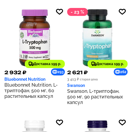
жидк. унц.)
- 23 %
Доставка 199 р.
Доставка 199 р.
2 932 ₽
2 621 ₽
293
262
Bluebonnet Nutrition
3 413 ₽
старая цена
Bluebonnet Nutrition, L-
Swanson
триптофан, 500 мг, 60
Swanson, L-триптофан,
растительных капсул
500 мг, 90 растительных
капсул