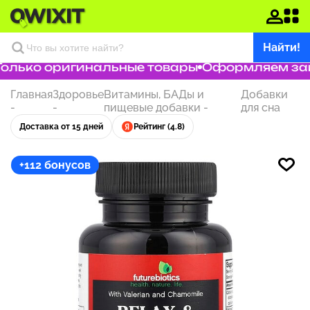
Найти!
лько оригинальные товары
Оформляем заказ
Главная
Здоровье
Витамины, БАДы и
Добавки
-
-
пищевые добавки
-
для сна
Доставка от 15 дней
Рейтинг (4.8)
+112 бонусов