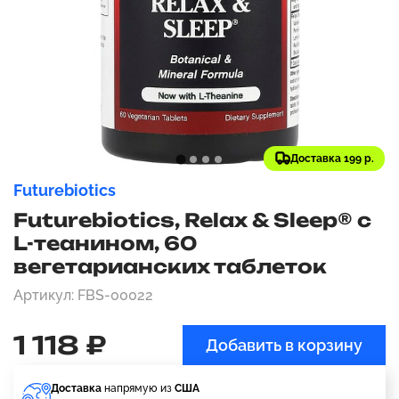
Доставка 199 р.
Futurebiotics
Futurebiotics, Relax & Sleep® с
L-теанином, 60
вегетарианских таблеток
Артикул: FBS-00022
1 118 ₽
Добавить в корзину
Доставка
напрямую из
США