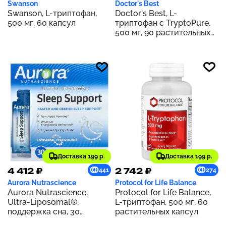
Swanson
Doctor's Best
Swanson, L-триптофан,
Doctor's Best, L-
500 мг, 60 капсул
триптофан с TryptoPure,
500 мг, 90 растительных
капсул
Доставка 199 р.
Доставка 199 р.
4 412 ₽
2 742 ₽
441
274
Aurora Nutrascience
Protocol for Life Balance
Aurora Nutrascience,
Protocol for Life Balance,
Ultra-Liposomal®,
L-триптофан, 500 мг, 60
поддержка сна, 30
растительных капсул
пакетиков по 10 мл (0,34