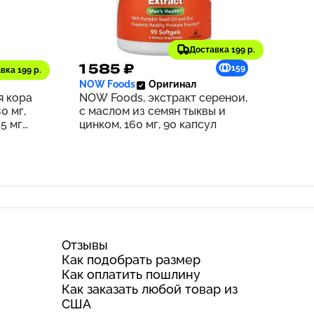
Доставка 199 р.
1 585 ₽
169
159
вка 199 р.
NOW Foods
Оригинал
я кора
NOW Foods, экстракт серенои,
0 мг,
с маслом из семян тыквы и
5 мг
цинком, 160 мг, 90 капсул
Отзывы
Как подобрать размер
Как оплатить пошлину
Как заказать любой товар из
США