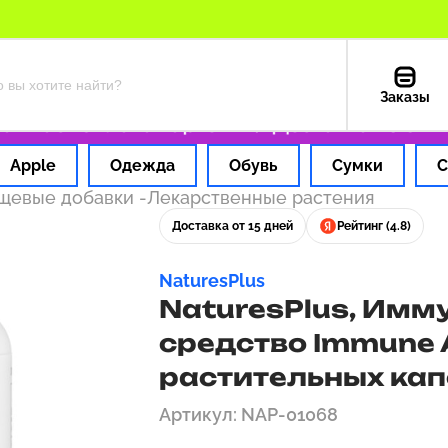
Заказы
 час
Оплата картой РФ
Доставка из США — 
Apple
Одежда
Обувь
Сумки
С
ищевые добавки
-
Лекарственные растения
Доставка от 15 дней
Рейтинг (4.8)
NaturesPlus
NaturesPlus, Им
средство Immune A
растительных кап
Артикул: NAP-01068