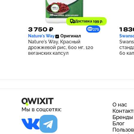
Доставка 199 р.
3 750 ₽
1 83
375
Nature's Way
Оригинал
Swans
Nature's Way, Красный
Swans
дрожжевой рис, 600 мг, 120
станд
веганских капсул
60 ка
О нас
Мы в соцсетях:
Контак
Бренды
Блог
Пользов