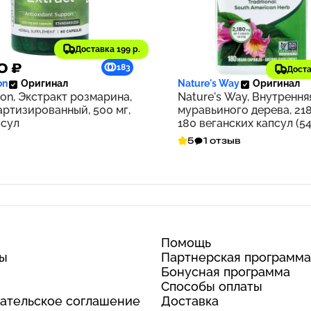
Доставка 199 р.
0 ₽
1 688 ₽
183
Доста
on
Оригинал
Nature's Way
Оригинал
on, Экстракт розмарина,
Nature's Way, Внутрення
артизированный, 500 мг,
муравьиного дерева, 218
псул
180 веганских капсул (54
на капсулу)
5
1 отзыв
Помощь
ты
Партнерская программа
Бонусная программа
Способы оплаты
ательское соглашение
Доставка