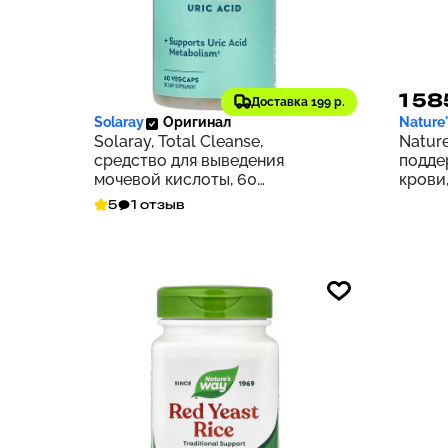
3 456 ₽
1 58
346
Доставка 199 р.
Solaray
Оригинал
Nature
Solaray, Total Cleanse,
Nature
средство для выведения
подде
мочевой кислоты, 60
крови,
растительных капсул
5
1 отзыв