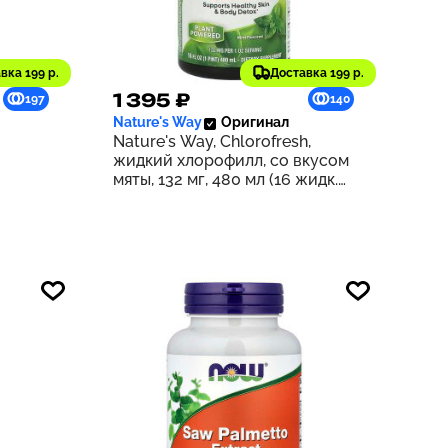
вка 199 р.
Доставка 199 р.
1 395 ₽
197
140
Nature's Way
Оригинал
Nature's Way, Chlorofresh,
жидкий хлорофилл, со вкусом
мяты, 132 мг, 480 мл (16 жидк.
унций) (132 мг в 2 ст. л.)