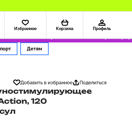
Избранное
Корзина
Профиль
199 ₽
Только оригинальные товары
Оформля
порт
Детям
Добавить в избранное
Поделиться
муностимулирующее
ction, 120
сул