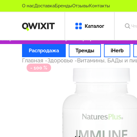
О нас
Доставка
Бренды
Отзывы
Контакты
Каталог
оригинальные товары
Оформляем заказ за 1
Распродажа
Тренды
iHerb
Главная
-
Здоровье
-
Витамины, БАДы и п
- 100 %