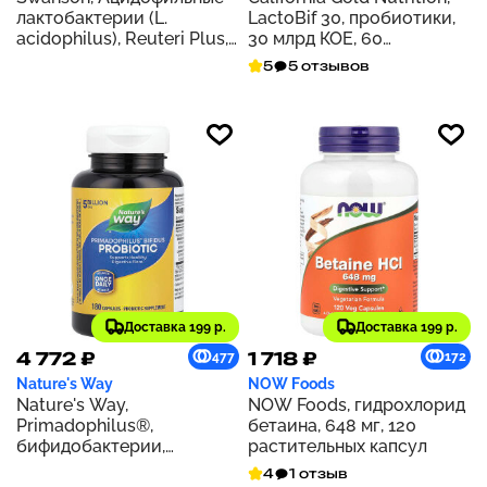
лактобактерии (L.
LactoBif 30, пробиотики,
acidophilus), Reuteri Plus,
30 млрд КОЕ, 60
30 вегетарианских капсул
растительных капсул
5
5 отзывов
для ЭМБО
Доставка 199 р.
Доставка 199 р.
4 772 ₽
1 718 ₽
477
172
Nature's Way
NOW Foods
Nature's Way,
NOW Foods, гидрохлорид
Primadophilus®,
бетаина, 648 мг, 120
бифидобактерии,
растительных капсул
пробиотик, 5 млрд КОЕ,
4
1 отзыв