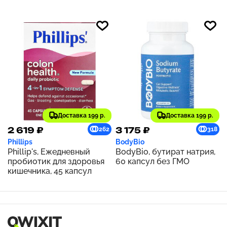
180 капсул
Доставка 199 р.
Доставка 199 р.
2 619 ₽
3 175 ₽
262
318
Phillips
BodyBio
Phillip's, Ежедневный
BodyBio, бутират натрия,
пробиотик для здоровья
60 капсул без ГМО
кишечника, 45 капсул