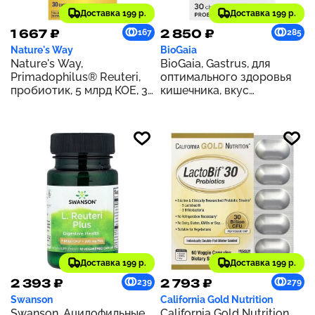
Доставка 199 р.
Доставка 199 р.
1 667 ₽
2 850 ₽
167
285
Nature's Way
BioGaia
Nature's Way,
BioGaia, Gastrus, для
Primadophilus® Reuteri,
оптимального здоровья
пробиотик, 5 млрд КОЕ, 30
кишечника, вкус
капсул
мандарина, 30 таблеток
Доставка 199 р.
Доставка 199 р.
2 393 ₽
2 793 ₽
239
279
Swanson
California Gold Nutrition
Swanson, Ацидофильные
California Gold Nutrition,