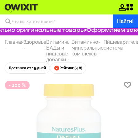
Найти!
лько оригинальные товары
Оформляем заказ 
Главная
Здоровье
Витамины,
Витаминно-
Пищеварител
-
-
БАДы и
минеральные
система
пищевые
комплексы
-
добавки
-
Доставка от 15 дней
Рейтинг (4.8)
- 100 %