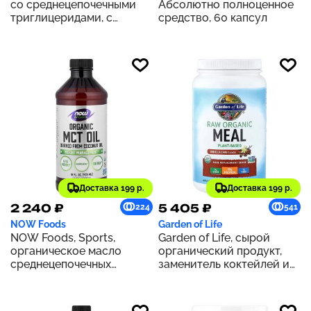
со среднецепочечными
Абсолютно полноценное
триглицеридами, с
средство, 60 капсул
нейтральным вкусом, 473
мл (16 жидк. унций)
Доставка 199 р.
Доставка 199 р.
2 240 ₽
5 405 ₽
224
541
NOW Foods
Garden of Life
NOW Foods, Sports,
Garden of Life, сырой
органическое масло
органический продукт,
среднецепочечных
заменитель коктейлей и
триглицеридов, 14 г, 473
приемов пищи, со вкусом
мл (16 жидк. Унций)
чая масала с ванилью,
1064 г (37,53 унции)