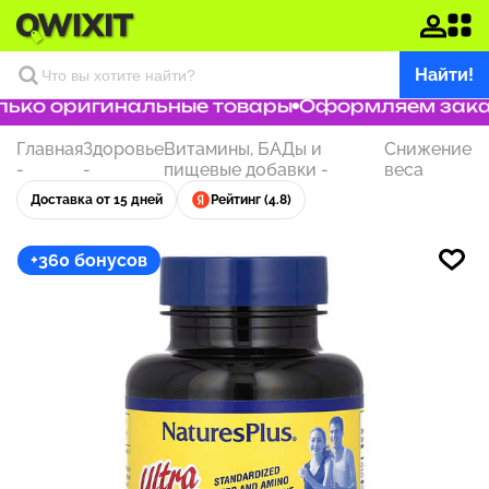
Найти!
ько оригинальные товары
Оформляем заказ 
Главная
Здоровье
Витамины, БАДы и
Снижение
-
-
пищевые добавки
-
веса
Доставка от 15 дней
Рейтинг (4.8)
+360 бонусов