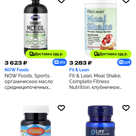
Доставка 199 р.
Доставка 199 р.
3 623 ₽
3 283 ₽
362
328
NOW Foods
Fit & Lean
NOW Foods, Sports,
Fit & Lean, Meal Shake,
органическое масло
Complete Fitness
среднецепочечных
Nutrition, клубничное
триглицеридов, 14 г, 946
песочное печенье, 365 г
мл (32 жидк. Унции)
(0,8 фунта)