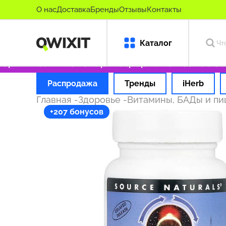
О нас
Доставка
Бренды
Отзывы
Контакты
Каталог
ригинальные товары
Оформляем заказ за 1 
Распродажа
Тренды
iHerb
Главная
-
Здоровье
-
Витамины, БАДы и п
+207 бонусов