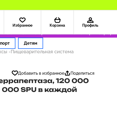
Избранное
Корзина
Профиль
99 ₽
Только оригинальные товары
Оформляем
порт
Детям
ексы
-
Пищеварительная система
Добавить в избранное
Поделиться
Серрапептаза, 120 000
0 000 SPU в каждой