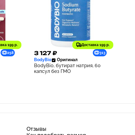
вка 199 р.
Доставка 199 р.
3 127 ₽
258
313
BodyBio
Оригинал
BodyBio, бутират натрия, 60
капсул без ГМО
Отзывы