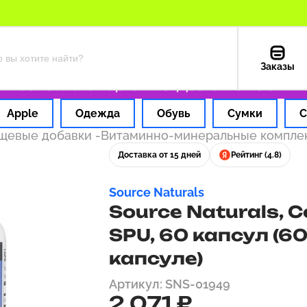
Заказы
час
Оплата картой РФ
Доставка из США — 1
Apple
Одежда
Обувь
Сумки
С
ищевые добавки
-
Витаминно-минеральные компл
Доставка от 15 дней
Рейтинг (4.8)
Source Naturals
Source Naturals, 
SPU, 60 капсул (6
капсуле)
Артикул: SNS-01949
2 071 ₽