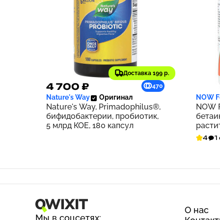
Доставка 199 р.
4 700 ₽
1 69
470
Nature's Way
Оригинал
NOW F
Nature's Way, Primadophilus®,
NOW F
бифидобактерии, пробиотик,
бетаин
5 млрд КОЕ, 180 капсул
расти
4
1
О нас
Мы в соцсетях: