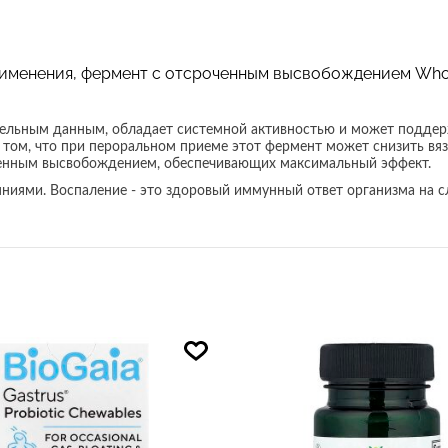
рименения, фермент с отсроченным высвобождением Who
ительным данным, обладает системной активностью и может подде
том, что при пероральном приеме этот фермент может снизить вязк
оченным высвобождением, обеспечивающих максимальный эффект.
ояниями. Воспаление - это здоровый иммунный ответ организма на