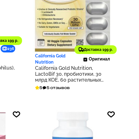
вка 199 р.
2 750 ₽
236
275
Доставка 199 р.
California Gold
Оригинал
Nutrition
hilus),
California Gold Nutrition,
LactoBif 30, пробиотики, 30
для
млрд КОЕ, 60 растительных
капсул
5
5 отзывов