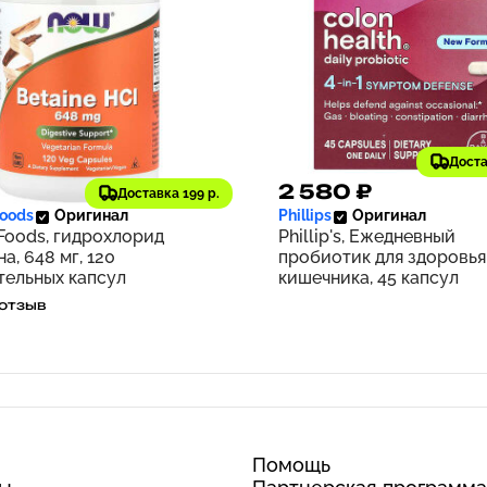
Доста
2 ₽
2 580 ₽
169
Доставка 199 р.
oods
Оригинал
Phillips
Оригинал
oods, гидрохлорид
Phillip's, Ежедневный
а, 648 мг, 120
пробиотик для здоровья
тельных капсул
кишечника, 45 капсул
 отзыв
Помощь