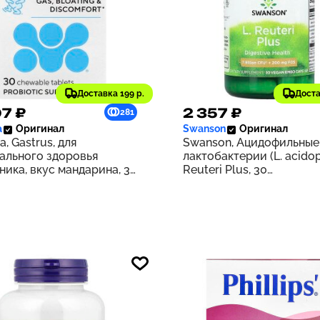
Доставка 199 р.
Доста
7 ₽
2 357 ₽
281
a
Оригинал
Swanson
Оригинал
a, Gastrus, для
Swanson, Ацидофильные
ального здоровья
лактобактерии (L. acidop
ника, вкус мандарина, 30
Reuteri Plus, 30
ток
вегетарианских капсул 
ЭМБО