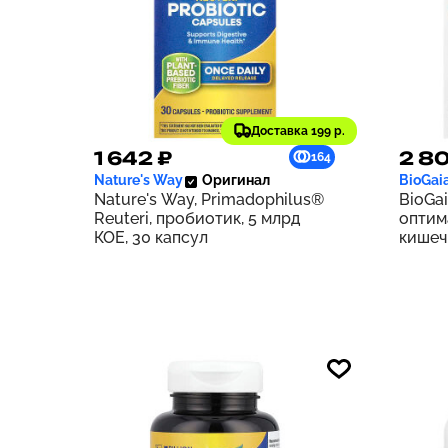
Доставка 199 р.
1 642 ₽
2 80
164
Nature's Way
Оригинал
BioGai
Nature's Way, Primadophilus®
BioGai
Reuteri, пробиотик, 5 млрд
оптим
КОЕ, 30 капсул
кишеч
табле