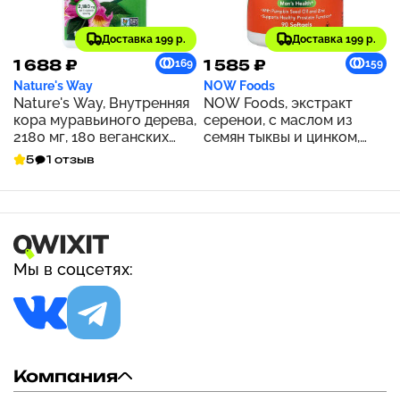
Доставка 199 р.
Доставка 199 р.
1 688 ₽
1 585 ₽
169
159
Nature's Way
NOW Foods
Nature's Way, Внутренняя
NOW Foods, экстракт
кора муравьиного дерева,
серенои, с маслом из
2180 мг, 180 веганских
семян тыквы и цинком,
капсул (545 мг на капсулу)
160 мг, 90 капсул
5
1 отзыв
Мы в соцсетях:
Компания