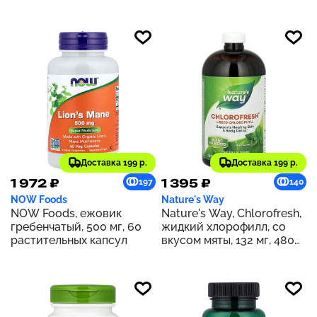
Доставка 199 р.
Доставка 199 р.
1 972 ₽
1 395 ₽
197
140
NOW Foods
Nature's Way
NOW Foods, ежовик
Nature's Way, Chlorofresh,
гребенчатый, 500 мг, 60
жидкий хлорофилл, со
растительных капсул
вкусом мяты, 132 мг, 480
мл (16 жидк. унций) (132 мг
в 2 ст. л.)