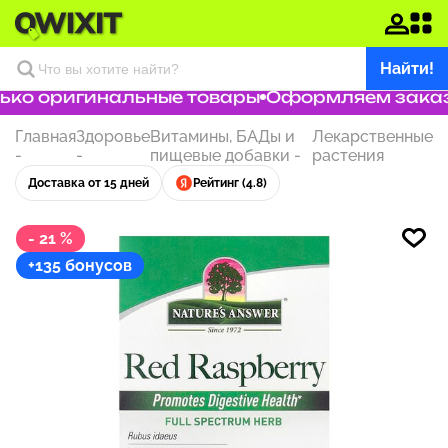
Найти!
ко оригинальные товары
Оформляем заказ з
Главная
Здоровье
Витамины, БАДы и
Лекарственные
-
-
пищевые добавки
-
растения
Доставка от 15 дней
Рейтинг (4.8)
- 21 %
+135 бонусов