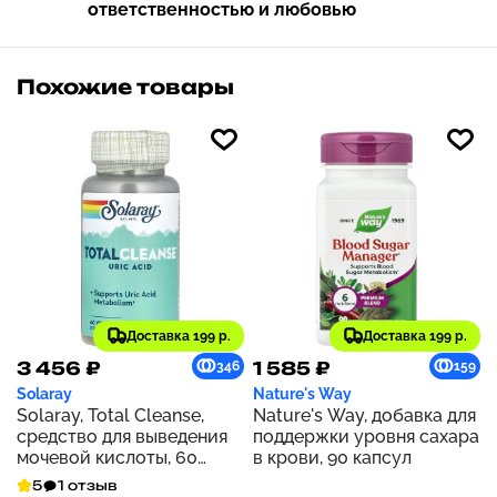
ответственностью и любовью
Похожие товары
Доставка 199 р.
Доставка 199 р.
3 456 ₽
1 585 ₽
346
159
Solaray
Nature's Way
Solaray, Total Cleanse,
Nature's Way, добавка для
средство для выведения
поддержки уровня сахара
мочевой кислоты, 60
в крови, 90 капсул
растительных капсул
5
1 отзыв