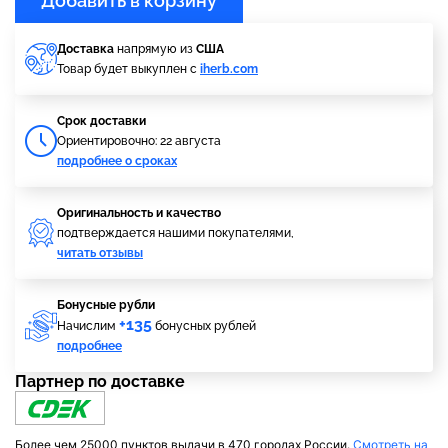
Добавить в корзину
Доставка
напрямую из
США
Товар будет выкуплен с
iherb.com
Cрок доставки
Ориентировочно: 22 августа
подробнее о сроках
Оригинальность и качество
подтверждается нашими покупателями,
читать отзывы
Бонусные рубли
+135
Начислим
бонусных рублей
подробнее
Партнер по доставке
Более чем 25000 пунктов выдачи в 470 городах России.
Смотреть на