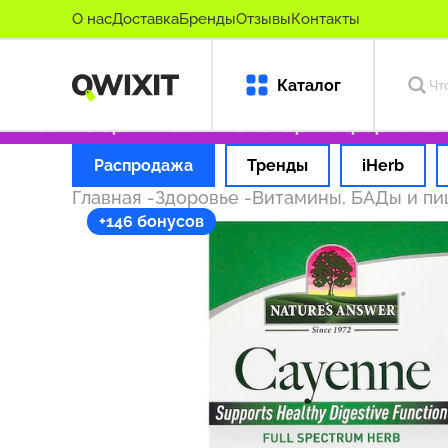
О нас
Доставка
Бренды
Отзывы
Контакты
Каталог
Только оригинальные товары
Оформляем зак
Распродажа
Тренды
iHerb
Главная
-
Здоровье
-
Витамины, БАДы и п
+146 бонусов