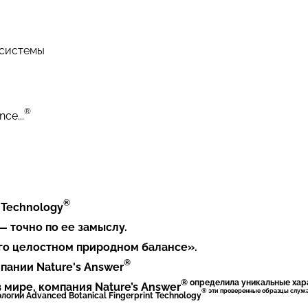
 системы
®
ce...
®
 Technology
 точно по ее замыслу.
его целостном природном балансе».
®
пании Nature's Answer
® определила уникальные хар
 мире, компания Nature’s Answer
® эти проверенные образцы служа
огии Advanced Botanical Fingerprint Technology