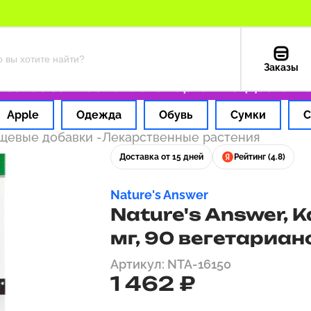
Заказы
аз за 1 час
Оплата картой РФ
Доставка из
Apple
Одежда
Обувь
Сумки
С
ищевые добавки
-
Лекарственные растения
Доставка от 15 дней
Рейтинг (4.8)
Nature's Answer
Nature's Answer, 
мг, 90 вегетариан
Артикул: NTA-16150
1 462 ₽