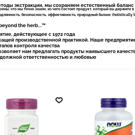
оды экстракции, мы сохраняем естественный баланс (h
ены, что мы точно знаем, из чего состоит продукт, который вы держите в
одлинность, безопасность, эффективность, природный баланс (holistically
beyond the herb...™
тие, действующее с 1972 года
жащей производственной практикой. Наше предприяти
тапов контроля качества
озволяет нам предлагать продукты наивысшего качест
с должной ответственностью и любовью