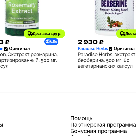
Доставка 199 р.
Доста
3 ₽
2 930 ₽
180
on
Оригинал
Paradise Herbs
Оригинал
on, Экстракт розмарина,
Paradise Herbs, экстракт
артизированный, 500 мг,
берберина, 500 мг, 60
псул
вегетарианских капсул
Помощь
ты
Партнерская программа
Бонусная программа