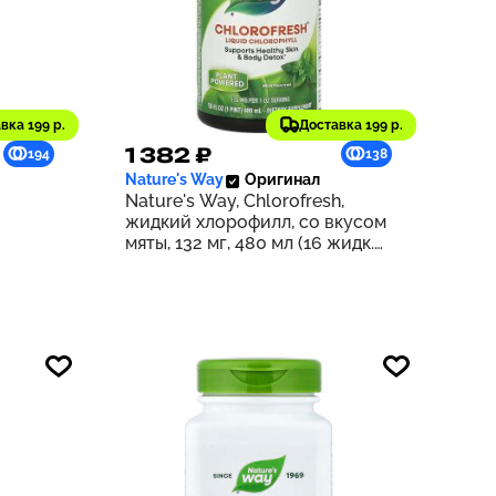
вка 199 р.
Доставка 199 р.
1 382 ₽
194
138
Nature's Way
Оригинал
Nature's Way, Chlorofresh,
жидкий хлорофилл, со вкусом
мяты, 132 мг, 480 мл (16 жидк.
унций) (132 мг в 2 ст. л.)