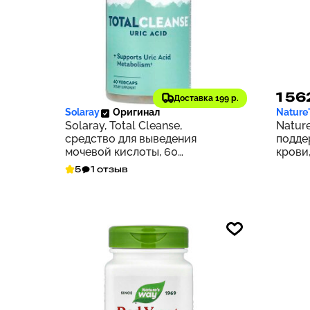
3 404 ₽
1 56
340
Доставка 199 р.
Solaray
Оригинал
Nature
Solaray, Total Cleanse,
Nature
средство для выведения
подде
мочевой кислоты, 60
крови,
растительных капсул
5
1 отзыв