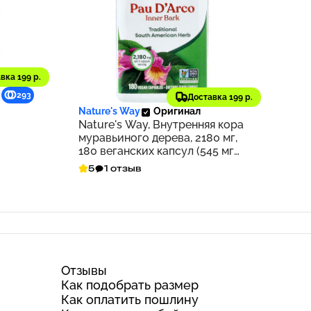
вка 199 р.
1 663 ₽
293
166
Доставка 199 р.
Nature's Way
Оригинал
Nature's Way, Внутренняя кора
муравьиного дерева, 2180 мг,
180 веганских капсул (545 мг
на капсулу)
5
1 отзыв
Отзывы
Как подобрать размер
Как оплатить пошлину