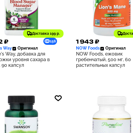
Доставка 199 р.
Доста
2 ₽
1 943 ₽
156
's Way
Оригинал
NOW Foods
Оригинал
's Way, добавка для
NOW Foods, ежовик
ржки уровня сахара в
гребенчатый, 500 мг, 60
 90 капсул
растительных капсул