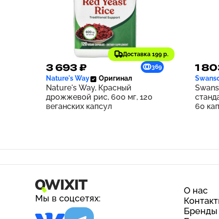
Доставка 199 р.
3 693 ₽
1 80
369
Nature's Way
Оригинал
Swans
Nature's Way, Красный
Swans
дрожжевой рис, 600 мг, 120
станд
веганских капсул
60 ка
О нас
Мы в соцсетях:
Контак
Бренды