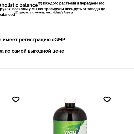
®) каждого растения и передаем его
olistic balance
 руках, поскольку мы контролируем весь путь от завода до
®.
®) продукта и, конечно же,... Nature's Answer
 balanced
е имеет регистрацию cGMP
ва по самой выгодной цене