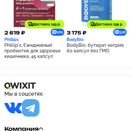
Доставка 199 р.
Доставка 199 р.
2 619 ₽
3 175 ₽
262
318
Phillips
BodyBio
Phillip's, Ежедневный
BodyBio, бутират натрия,
пробиотик для здоровья
60 капсул без ГМО
кишечника, 45 капсул
Мы в соцсетях:
Компания