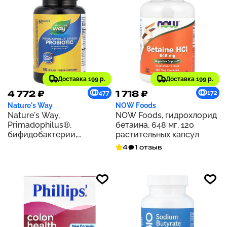
Доставка 199 р.
Доставка 199 р.
4 772 ₽
1 718 ₽
477
172
Nature's Way
NOW Foods
Nature's Way,
NOW Foods, гидрохлорид
Primadophilus®,
бетаина, 648 мг, 120
бифидобактерии,
растительных капсул
пробиотик, 5 млрд КОЕ,
4
1 отзыв
180 капсул