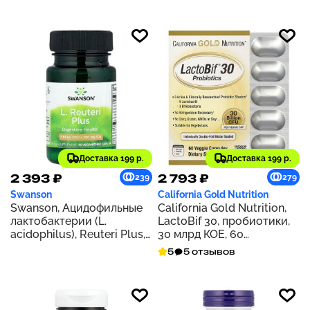
капсул
мандарина, 30 таблеток
Доставка 199 р.
Доставка 199 р.
2 393 ₽
2 793 ₽
239
279
Swanson
California Gold Nutrition
Swanson, Ацидофильные
California Gold Nutrition,
лактобактерии (L.
LactoBif 30, пробиотики,
acidophilus), Reuteri Plus,
30 млрд КОЕ, 60
30 вегетарианских капсул
растительных капсул
5
5 отзывов
для ЭМБО