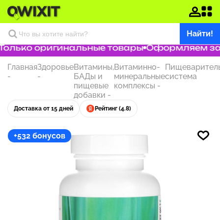
Найти!
олько оригинальные товары
Оформляем заказ
Главная
Здоровье
Витамины,
Витаминно-
Пищеварител
-
-
БАДы и
минеральные
система
пищевые
комплексы
-
добавки
-
Доставка от 15 дней
Рейтинг (4.8)
+532 бонусов