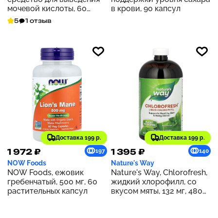
мочевой кислоты, 60
в крови, 90 капсул
растительных капсул
5
1 отзыв
Доставка 199 р.
Доставка 199 р.
1 972 ₽
1 395 ₽
197
140
NOW Foods
Nature's Way
NOW Foods, ежовик
Nature's Way, Chlorofresh,
гребенчатый, 500 мг, 60
жидкий хлорофилл, со
растительных капсул
вкусом мяты, 132 мг, 480
мл (16 жидк. унций) (132 мг
в 2 ст. л.)