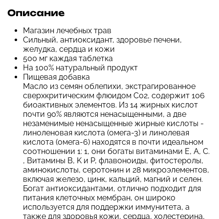
Описание
Магазин лечебных трав
Сильный, антиоксидант, здоровье печени,
желудка, сердца и кожи
500 мг каждая таблетка
На 100% натуральный продукт
Пищевая добавка
Масло из семян облепихи, экстрагированное
сверхкритическим флюидом C02, содержит 106
биоактивных элементов. Из 14 жирных кислот
почти 90% являются ненасыщенными, а две
незаменимые ненасыщенные жирные кислоты -
линоленовая кислота (омега-3) и линолевая
кислота (омега-6) находятся в почти идеальном
соотношении 1: 1, они богаты витаминами E, A, C.
, Витамины B, K и P, флавоноиды, фитостеролы,
аминокислоты, серотонин и 28 микроэлементов,
включая железо, цинк, кальций, магний и селен.
Богат антиоксидантами, отлично подходит для
питания клеточных мембран, он широко
используется для поддержки иммунитета, а
также для здоровья кожи, сердца, холестерина,