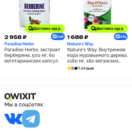
Доставка 199 р.
Доставка 199 р.
2 958 ₽
1 688 ₽
296
169
Paradise Herbs
Nature's Way
Paradise Herbs, экстракт
Nature's Way, Внутренняя
берберина, 500 мг, 60
кора муравьиного дерева,
вегетарианских капсул
2180 мг, 180 веганских
капсул (545 мг на капсулу)
5
1 отзыв
Мы в соцсетях: