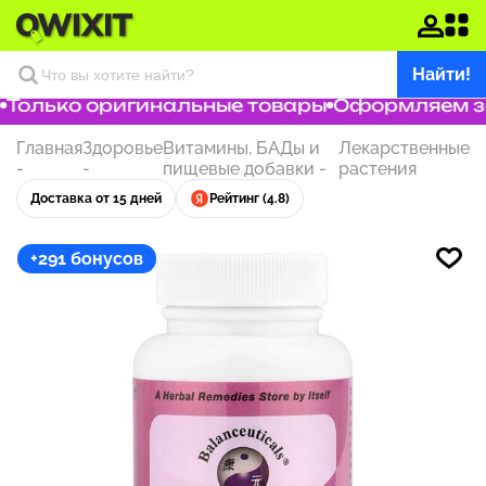
Найти!
Только оригинальные товары
Оформляем зак
Главная
Здоровье
Витамины, БАДы и
Лекарственные
-
-
пищевые добавки
-
растения
Доставка от 15 дней
Рейтинг (4.8)
+291 бонусов