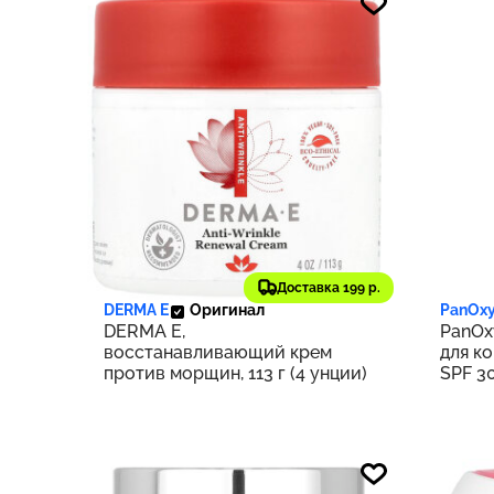
1 910 ₽
1 42
191
Доставка 199 р.
DERMA E
Оригинал
PanOxy
DERMA E,
PanOx
восстанавливающий крем
для к
против морщин, 113 г (4 унции)
SPF 30