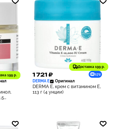
Доставка 199 р.
1 721 ₽
164
172
вка 199 р.
нал
DERMA E
Оригинал
DERMA E, крем с витамином Е,
инол,
113 г (4 унции)
,5