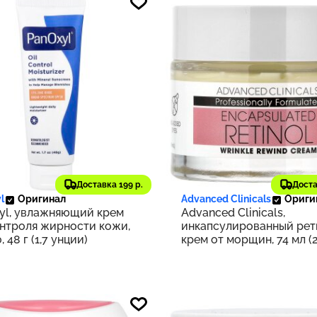
6 ₽
1 642 ₽
143
Доставка 199 р.
Доста
l
Оригинал
Advanced Clinicals
Ориги
yl, увлажняющий крем
Advanced Clinicals,
онтроля жирности кожи,
инкапсулированный рет
, 48 г (1,7 унции)
крем от морщин, 74 мл (2
жидк. унции)