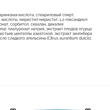
теариновая кислота, стеариловый спирт,
 кислоты, миристил миристат, 1,2-гександиол
онат, сорбитол, сквалан, дикалия
ena), гиалуронат натрия, экстракт плодов огурца
кт листьев центеллы азиатской, экстракт зингибера
ло сладкого апельсина (Citrus aurantium dulcis),