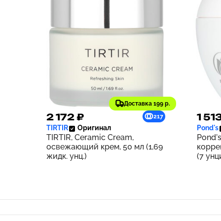
Доставка 199 р.
2 172 ₽
1 51
217
TIRTIR
Оригинал
Pond's
TIRTIR, Ceramic Cream,
Pond's
освежающий крем, 50 мл (1,69
корре
жидк. унц.)
(7 унц