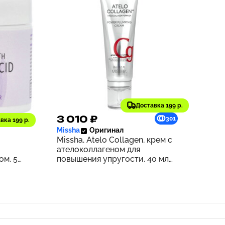
Доставка 199 р.
3 010 ₽
297
301
вка 199 р.
Missha
Оригинал
Missha, Atelo Collagen, крем с
ателоколлагеном для
ом, 55
повышения упругости, 40 мл
(1,35 жидк. унции)