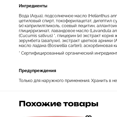
Ингредиенты
Вода (Aqua), подсолнечное масло (Helianthus an
цетиловый спирт, токоферилацетат, дигептил с
(и) каприлилгликоль, соевый лецитин, аллантои
глицирризинат, лавандовое масло (Lavandula ang
(Cucumis sativus) *, глицерин (и) экстракт корня
зерумбета (авапухи), экстракт цветков арники (Ar
масло ладана (Boswellia carteri), аскорбиновая к
* Сертифицированный органический ингредиент
Предупреждения
Только для наружного применения. Хранить в не
Похожие товары