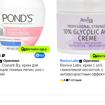
Доставка 199 р.
3 ₽
2 970 ₽
151
Доста
Оригинал
Reviva Labs
Оригинал
, Clarant B3, крем для
Reviva Labs, крем с 10%
кции темных пятен, 200 г
гликолевой кислотой, с
ий)
антивозрастным эффект
г (2,0 унции)
4
1 отзыв