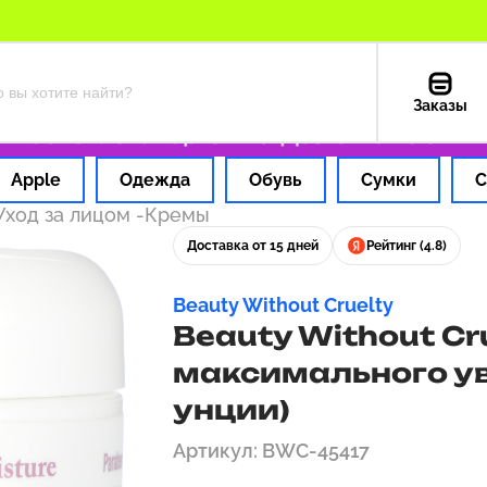
Заказы
ас
Оплата картой РФ
Доставка из США — 19
Apple
Одежда
Обувь
Сумки
С
Уход за лицом
-
Кремы
Доставка от 15 дней
Рейтинг (4.8)
Beauty Without Cruelty
Beauty Without Cr
максимального ув
унции)
Артикул: BWC-45417