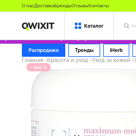
О нас
Доставка
Бренды
Отзывы
Контакты
Каталог
игинальные товары
Оформляем заказ за 1 ч
Распродажа
Тренды
iHerb
Главная
-
Красота и уход
-
Уход за кожей
-
- 100 %