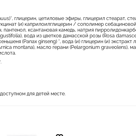
nuus)*, глицерин, цетиловые эфиры, глицерил стеарат, с
укцинат (и) каприлоилглицерин / сополимер себациновой
н, пантенол, ксантановая камедь, натрия пирролидонкарб
ustifolia), вода из цветков дамасской розы (Rosa damasc
 женьшеня (Panax ginseng) *, вода (и) глицерин (и) экстра
nica montana), масло герани (Pelargonium graveolens), мас
ислота.
.
доступном для детей месте.