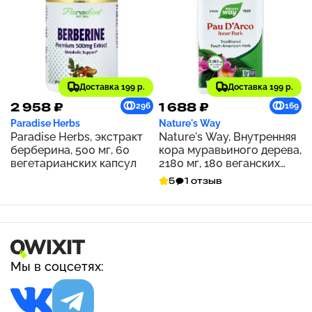
Доставка 199 р.
Доставка 199 р.
2 958 ₽
1 688 ₽
296
169
Paradise Herbs
Nature's Way
Paradise Herbs, экстракт
Nature's Way, Внутренняя
берберина, 500 мг, 60
кора муравьиного дерева,
вегетарианских капсул
2180 мг, 180 веганских
капсул (545 мг на капсулу)
5
1 отзыв
Мы в соцсетях: