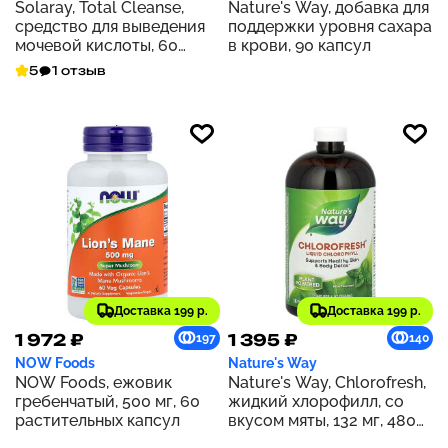
Solaray, Total Cleanse,
Nature's Way, добавка для
средство для выведения
поддержки уровня сахара
мочевой кислоты, 60
в крови, 90 капсул
растительных капсул
5
1 отзыв
Доставка 199 р.
Доставка 199 р.
1 972 ₽
1 395 ₽
197
140
NOW Foods
Nature's Way
NOW Foods, ежовик
Nature's Way, Chlorofresh,
гребенчатый, 500 мг, 60
жидкий хлорофилл, со
растительных капсул
вкусом мяты, 132 мг, 480
мл (16 жидк. унций) (132 мг