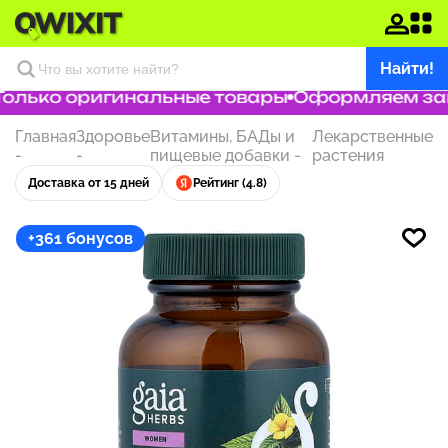
Найти!
олько оригинальные товары
Оформляем заказ
Главная
Здоровье
Витамины, БАДы и
Лекарственные
-
-
пищевые добавки
-
растения
Доставка от 15 дней
Рейтинг (4.8)
+361 бонусов