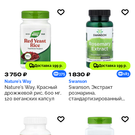
в 2 ст. л.)
Доставка 199 р.
Доставка 199 р.
3 750 ₽
1 830 ₽
375
183
Nature's Way
Swanson
Nature's Way, Красный
Swanson, Экстракт
дрожжевой рис, 600 мг,
розмарина,
120 веганских капсул
стандартизированный,
500 мг, 60 капсул