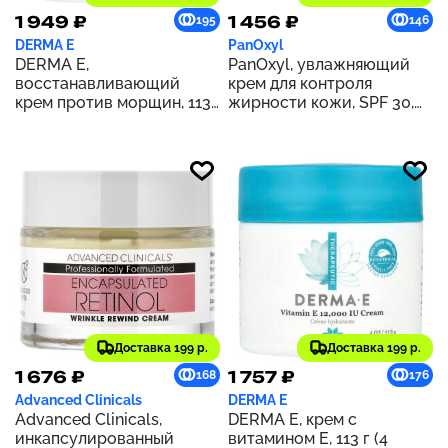
1 949 ₽
1 456 ₽
195
146
DERMA E
PanOxyl
DERMA E,
PanOxyl, увлажняющий
восстанавливающий
крем для контроля
крем против морщин, 113
жирности кожи, SPF 30,
г (4 унции)
48 г (1,7 унции)
Доставка 199 р.
Доставка 199 р.
1 676 ₽
1 757 ₽
168
176
Advanced Clinicals
DERMA E
Advanced Clinicals,
DERMA E, крем с
инкапсулированный
витамином Е, 113 г (4