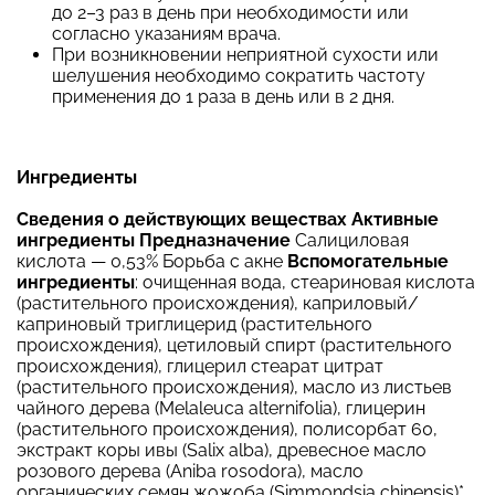
до 2–3 раз в день при необходимости или
согласно указаниям врача.
При возникновении неприятной сухости или
шелушения необходимо сократить частоту
применения до 1 раза в день или в 2 дня.
Ингредиенты
Сведения о действующих веществах
Активные
ингредиенты
Предназначение
Салициловая
кислота — 0,53% Борьба с акне
Вспомогательные
ингредиенты
: очищенная вода, стеариновая кислота
(растительного происхождения), каприловый/
каприновый триглицерид (растительного
происхождения), цетиловый спирт (растительного
происхождения), глицерил стеарат цитрат
(растительного происхождения), масло из листьев
чайного дерева (Melaleuca alternifolia), глицерин
(растительного происхождения), полисорбат 60,
экстракт коры ивы (Salix alba), древесное масло
розового дерева (Aniba rosodora), масло
органических семян жожоба (Simmondsia chinensis)*,