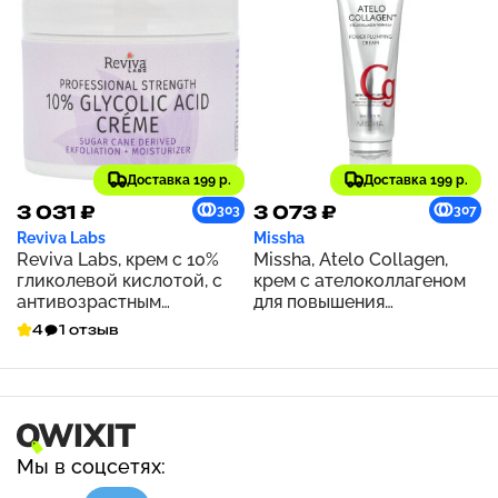
Доставка 199 р.
Доставка 199 р.
3 031 ₽
3 073 ₽
303
307
Reviva Labs
Missha
Reviva Labs, крем с 10%
Missha, Atelo Collagen,
гликолевой кислотой, с
крем с ателоколлагеном
антивозрастным
для повышения
эффектом, 55 г (2,0 унции)
упругости, 40 мл (1,35
4
1 отзыв
жидк. унции)
Мы в соцсетях: