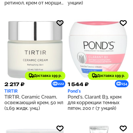
ретинол, крем от морщин,
унции)
74 мл (2,5 жидк. унции)
Доставка 199 р.
Доставка 199 р.
2 217 ₽
1 544 ₽
222
154
TIRTIR
Pond's
TIRTIR, Ceramic Cream,
Pond's, Clarant B3, крем
освежающий крем, 50 мл
для коррекции темных
(1,69 жидк. унц.)
пятен, 200 г (7 унций)