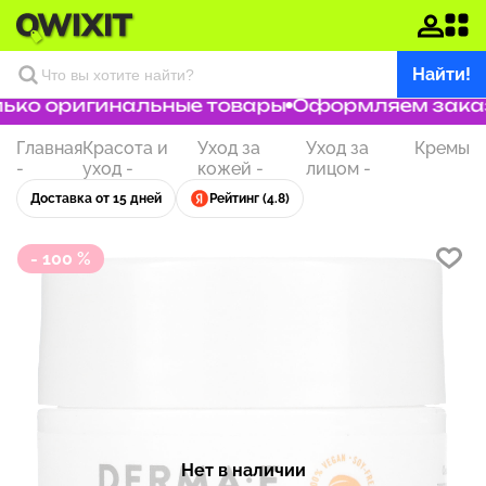
Найти!
ко оригинальные товары
Оформляем заказ з
Главная
Красота и
Уход за
Уход за
Кремы
-
уход
-
кожей
-
лицом
-
Доставка от 15 дней
Рейтинг (4.8)
- 100 %
Нет в наличии