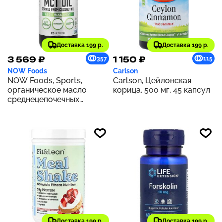
Доставка 199 р.
Доставка 199 р.
3 569 ₽
1 150 ₽
357
115
NOW Foods
Carlson
NOW Foods, Sports,
Carlson, Цейлонская
органическое масло
корица, 500 мг, 45 капсул
среднецепочечных
триглицеридов, 14 г, 946
мл (32 жидк. Унции)
Доставка 199 р.
Доставка 199 р.