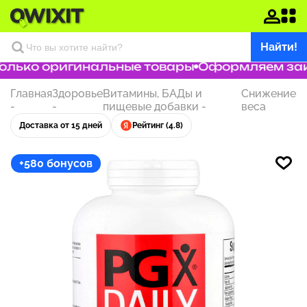
Найти!
лько оригинальные товары
Оформляем заказ
Главная
Здоровье
Витамины, БАДы и
Снижение
-
-
пищевые добавки
-
веса
Доставка от 15 дней
Рейтинг (4.8)
+580 бонусов