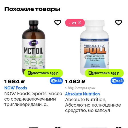
Похожие товары
- 21 %
Доставка 199 р.
Доставка 199 р.
1 684 ₽
1 482 ₽
168
148
NOW Foods
1 883 ₽
старая цена
NOW Foods, Sports, масло
Absolute Nutrition
со среднецепочечными
Absolute Nutrition,
триглицеридами, с
Абсолютно полноценное
нейтральным вкусом, 473
средство, 60 капсул
мл (16 жидк. унций)