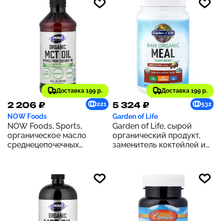
Доставка 199 р.
Доставка 199 р.
2 206 ₽
5 324 ₽
221
532
NOW Foods
Garden of Life
NOW Foods, Sports,
Garden of Life, сырой
органическое масло
органический продукт,
среднецепочечных
заменитель коктейлей и
триглицеридов, 14 г, 473
приемов пищи, со вкусом
мл (16 жидк. Унций)
чая масала с ванилью,
1064 г (37,53 унции)