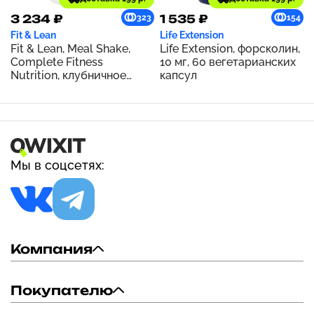
3 234 ₽
1 535 ₽
323
154
Fit & Lean
Life Extension
Fit & Lean, Meal Shake,
Life Extension, форсколин,
Complete Fitness
10 мг, 60 вегетарианских
Nutrition, клубничное
капсул
песочное печенье, 365 г
(0,8 фунта)
Мы в соцсетях:
Компания
Покупателю