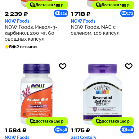
Доставка 199 р.
Доставка 199 р.
2 239 ₽
1 718 ₽
224
172
NOW Foods
NOW Foods
NOW Foods, Индол-3-
NOW Foods, NAC с
карбинол, 200 мг, 60
селеном, 100 капсул
овощных капсул
5
2 отзыва
Доставка 199 р.
Доставка 199 р.
1 584 ₽
1 175 ₽
158
118
NOW Foods
21st Century