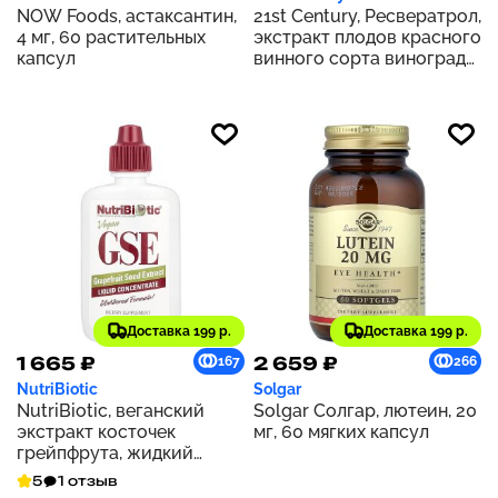
NOW Foods, астаксантин,
21st Century, Ресвератрол,
4 мг, 60 растительных
экстракт плодов красного
капсул
винного сорта винограда,
90 капсул
Доставка 199 р.
Доставка 199 р.
1 665 ₽
2 659 ₽
167
266
NutriBiotic
Solgar
NutriBiotic, веганский
Solgar Солгар, лютеин, 20
экстракт косточек
мг, 60 мягких капсул
грейпфрута, жидкий
концентрат, 100 мг, 59 мл
5
1 отзыв
(2 жидк. унции)