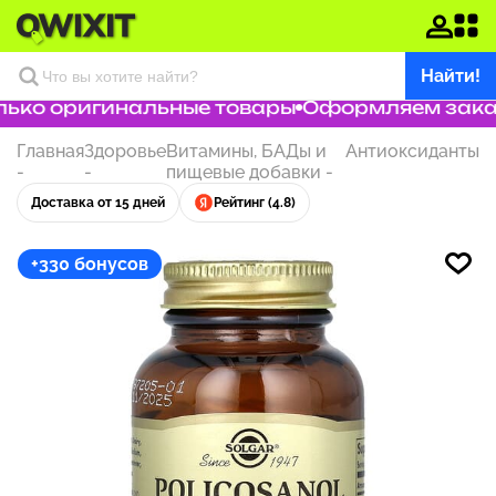
Найти!
ько оригинальные товары
Оформляем заказ з
Главная
Здоровье
Витамины, БАДы и
Антиоксиданты
-
-
пищевые добавки
-
Доставка от 15 дней
Рейтинг (4.8)
+330 бонусов