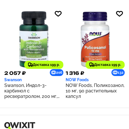
Доставка 199 р.
Доставка 199 р.
2 057 ₽
1 316 ₽
206
132
Swanson
NOW Foods
Swanson, Индол-3-
NOW Foods, Поликозанол,
карбинол с
10 мг, 90 растительных
ресвератролом, 200 мг,
капсул
60 капсул