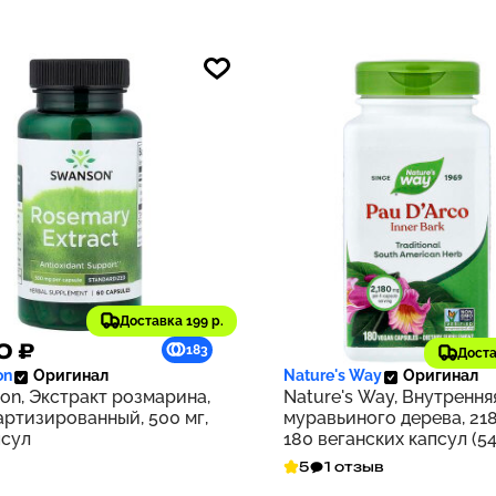
Доставка 199 р.
0 ₽
1 688 ₽
183
Доста
on
Оригинал
Nature's Way
Оригинал
on, Экстракт розмарина,
Nature's Way, Внутрення
артизированный, 500 мг,
муравьиного дерева, 218
псул
180 веганских капсул (54
на капсулу)
5
1 отзыв