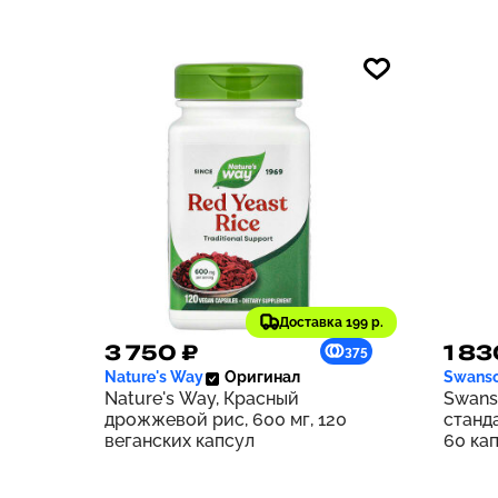
Доставка 199 р.
3 750 ₽
1 83
375
Nature's Way
Оригинал
Swans
Nature's Way, Красный
Swans
дрожжевой рис, 600 мг, 120
станд
веганских капсул
60 ка