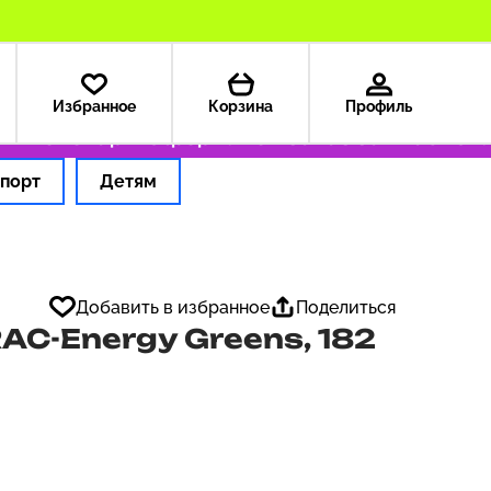
Избранное
Корзина
Профиль
ые товары
Оформляем заказ за 1 час
Оплат
порт
Детям
Добавить в избранное
Поделиться
RAC-Energy Greens, 182