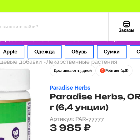
Заказы
оставка из США — 199 ₽
Только оригинальн
Apple
Одежда
Обувь
Сумки
С
ищевые добавки
-
Лекарственные растения
Доставка от 15 дней
Рейтинг (4.8)
Paradise Herbs
Paradise Herbs, O
г (6,4 унции)
Артикул: PAR-77777
3 985 ₽