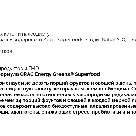
х кето- и палеодиету
месь водорослей Aqua Superfoods, ягоды, Nature's C, ов
стков
 продуктов и ГМО
формула ORAC Energy Greens® Superfood
комендуемые девять порций фруктов и овощей в день, 
оксидантную защиту, которая нам всем необходима. С
онная емкость по отношению к кислородным радикалам
ее чем 24 порций фруктов и овощей в каждой мерной 
ков содержит высоко биодоступные, алкализированные
ощи, адаптогены, снижающие стресс, пробиотики и мно