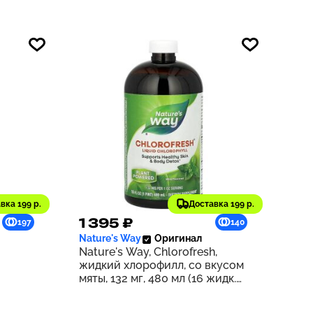
вка 199 р.
Доставка 199 р.
1 395 ₽
197
140
Nature's Way
Оригинал
Nature's Way, Chlorofresh,
жидкий хлорофилл, со вкусом
мяты, 132 мг, 480 мл (16 жидк.
унций) (132 мг в 2 ст. л.)