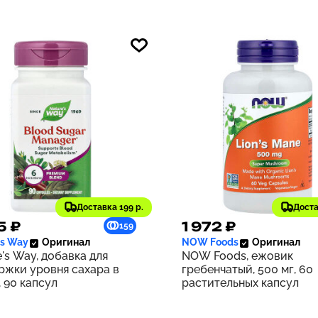
Доставка 199 р.
Доста
5 ₽
1 972 ₽
159
's Way
Оригинал
NOW Foods
Оригинал
's Way, добавка для
NOW Foods, ежовик
ржки уровня сахара в
гребенчатый, 500 мг, 60
 90 капсул
растительных капсул