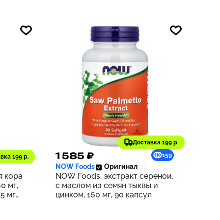
Доставка 199 р.
1 585 ₽
169
159
вка 199 р.
NOW Foods
Оригинал
я кора
NOW Foods, экстракт серенои,
0 мг,
с маслом из семян тыквы и
5 мг
цинком, 160 мг, 90 капсул