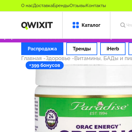
О нас
Доставка
Бренды
Отзывы
Контакты
Каталог
рмляем заказ за 1 час
Оплата картой РФ
Д
Распродажа
Тренды
iHerb
Главная
-
Здоровье
-
Витамины, БАДы и п
+399 бонусов