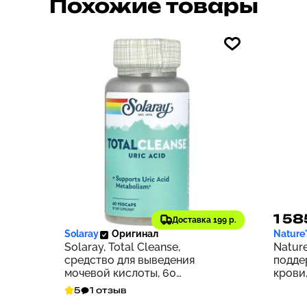
Похожие товары
3 456 ₽
1 58
346
Доставка 199 р.
Solaray
Оригинал
Nature
Solaray, Total Cleanse,
Nature
средство для выведения
подде
мочевой кислоты, 60
крови,
растительных капсул
5
1 отзыв