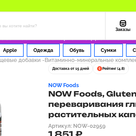
Заказы
 1 час
Оплата картой РФ
Доставка из США
Apple
Одежда
Обувь
Сумки
С
ищевые добавки
-
Витаминно-минеральные компл
Доставка от 15 дней
Рейтинг (4.8)
NOW Foods
NOW Foods, Gluten
переваривания гл
растительных кап
Артикул: NOW-02959
1 851 ₽