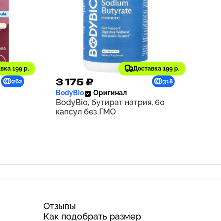
вка 199 р.
Доставка 199 р.
3 175 ₽
262
318
BodyBio
Оригинал
BodyBio, бутират натрия, 60
капсул без ГМО
Отзывы
Как подобрать размер