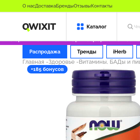
О нас
Доставка
Бренды
Отзывы
Контакты
Каталог
ко оригинальные товары
Оформляем заказ за
Распродажа
Тренды
iHerb
Главная
-
Здоровье
-
Витамины, БАДы и п
+185 бонусов