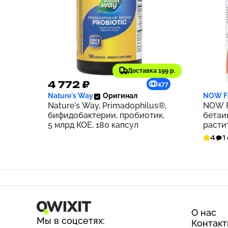
Доставка 199 р.
4 772 ₽
1 71
477
Nature's Way
Оригинал
NOW F
Nature's Way, Primadophilus®,
NOW F
бифидобактерии, пробиотик,
бетаин
5 млрд КОЕ, 180 капсул
расти
4
1
О нас
Мы в соцсетях:
Контак