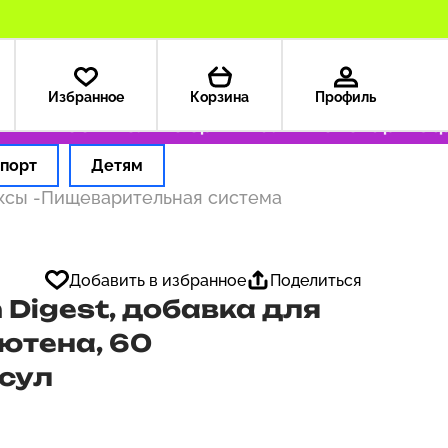
Избранное
Корзина
Профиль
 — 199 ₽
Только оригинальные товары
Оформ
порт
Детям
ексы
-
Пищеварительная система
Добавить в избранное
Поделиться
 Digest, добавка для
ютена, 60
сул