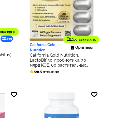
вка 199 р.
2 793 ₽
239
279
Доставка 199 р.
California Gold
Оригинал
Nutrition
hilus),
California Gold Nutrition,
LactoBif 30, пробиотики, 30
для
млрд КОЕ, 60 растительных
капсул
5
5 отзывов