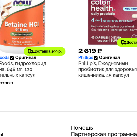
Доста
8 ₽
2 619 ₽
172
Доставка 199 р.
oods
Оригинал
Phillips
Оригинал
oods, гидрохлорид
Phillip's, Ежедневный
а, 648 мг, 120
пробиотик для здоровья
тельных капсул
кишечника, 45 капсул
 отзыв
Помощь
ты
Партнерская программа