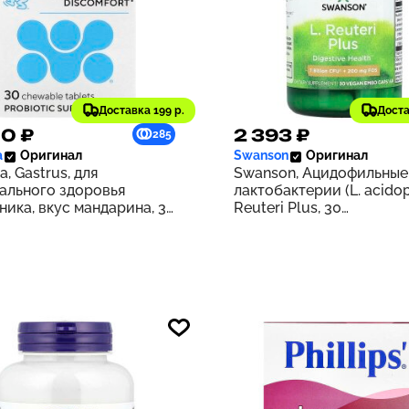
Доставка 199 р.
Доста
50 ₽
2 393 ₽
285
a
Оригинал
Swanson
Оригинал
a, Gastrus, для
Swanson, Ацидофильные
ального здоровья
лактобактерии (L. acidop
ника, вкус мандарина, 30
Reuteri Plus, 30
ток
вегетарианских капсул 
ЭМБО