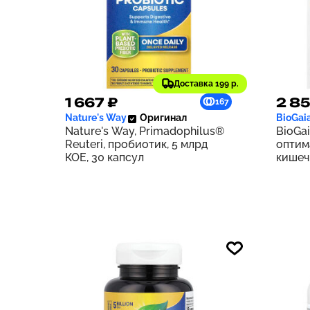
Доставка 199 р.
1 667 ₽
2 8
167
Nature's Way
Оригинал
BioGai
Nature's Way, Primadophilus®
BioGai
Reuteri, пробиотик, 5 млрд
оптим
КОЕ, 30 капсул
кишеч
табле