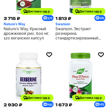
Доставка 199 р.
Доставка 199 р.
3 715 ₽
1 813 ₽
372
181
Nature's Way
Swanson
Nature's Way, Красный
Swanson, Экстракт
дрожжевой рис, 600 мг,
розмарина,
120 веганских капсул
стандартизированный,
500 мг, 60 капсул
Доставка 199 р.
Доставка 199 р.
2 930 ₽
1 673 ₽
293
167