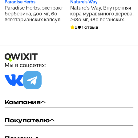
Paradise Herbs
Nature's Way
Paradise Herbs, экстракт
Nature's Way, Внутренняя
берберина, 500 мг, 60
кора муравьиного дерева,
вегетарианских капсул
2180 мг, 180 веганских
капсул (545 мг на капсулу)
5
1 отзыв
Мы в соцсетях:
Компания
Покупателю