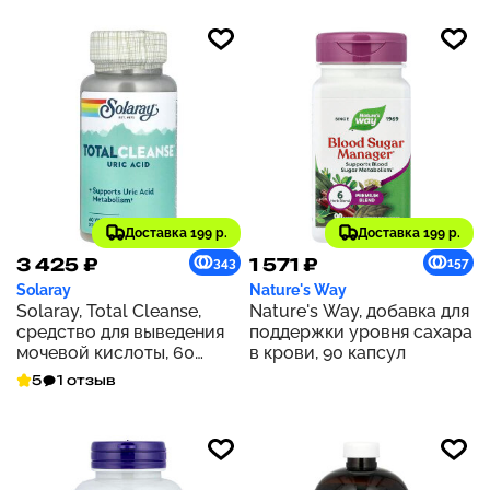
Доставка 199 р.
Доставка 199 р.
3 425 ₽
1 571 ₽
343
157
Solaray
Nature's Way
Solaray, Total Cleanse,
Nature's Way, добавка для
средство для выведения
поддержки уровня сахара
мочевой кислоты, 60
в крови, 90 капсул
растительных капсул
5
1 отзыв