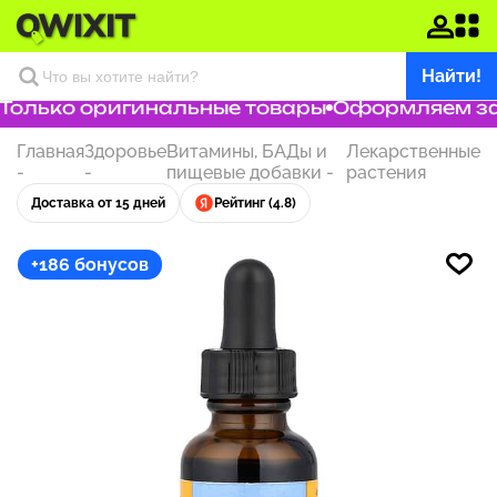
Найти!
олько оригинальные товары
Оформляем зака
Главная
Здоровье
Витамины, БАДы и
Лекарственные
-
-
пищевые добавки
-
растения
Доставка от 15 дней
Рейтинг (4.8)
+186 бонусов