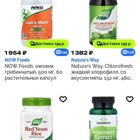
Доставка 199 р.
Доставка 199 р.
1 954 ₽
1 382 ₽
195
138
NOW Foods
Nature's Way
NOW Foods, ежовик
Nature's Way, Chlorofresh,
гребенчатый, 500 мг, 60
жидкий хлорофилл, со
растительных капсул
вкусом мяты, 132 мг, 480
мл (16 жидк. унций) (132 мг
в 2 ст. л.)