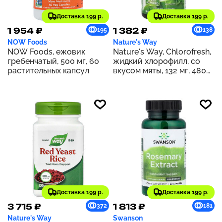
Доставка 199 р.
Доставка 199 р.
1 954 ₽
1 382 ₽
195
138
NOW Foods
Nature's Way
NOW Foods, ежовик
Nature's Way, Chlorofresh,
гребенчатый, 500 мг, 60
жидкий хлорофилл, со
растительных капсул
вкусом мяты, 132 мг, 480
мл (16 жидк. унций) (132 мг
в 2 ст. л.)
Доставка 199 р.
Доставка 199 р.
3 715 ₽
1 813 ₽
372
181
Nature's Way
Swanson