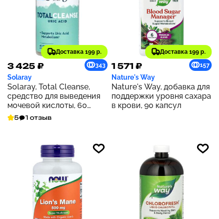
Доставка 199 р.
Доставка 199 р.
3 425 ₽
1 571 ₽
343
157
Solaray
Nature's Way
Solaray, Total Cleanse,
Nature's Way, добавка для
средство для выведения
поддержки уровня сахара
мочевой кислоты, 60
в крови, 90 капсул
растительных капсул
5
1 отзыв