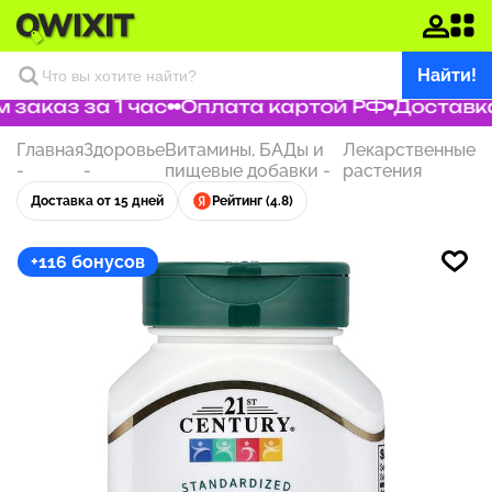
Найти!
аказ за 1 час
Оплата картой РФ
Доставка 
Главная
Здоровье
Витамины, БАДы и
Лекарственные
-
-
пищевые добавки
-
растения
Доставка от 15 дней
Рейтинг (4.8)
+116 бонусов