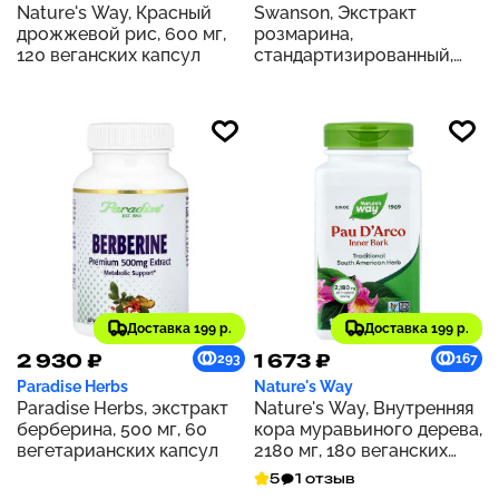
Nature's Way, Красный
Swanson, Экстракт
дрожжевой рис, 600 мг,
розмарина,
120 веганских капсул
стандартизированный,
500 мг, 60 капсул
Доставка 199 р.
Доставка 199 р.
2 930 ₽
1 673 ₽
293
167
Paradise Herbs
Nature's Way
Paradise Herbs, экстракт
Nature's Way, Внутренняя
берберина, 500 мг, 60
кора муравьиного дерева,
вегетарианских капсул
2180 мг, 180 веганских
капсул (545 мг на капсулу)
5
1 отзыв