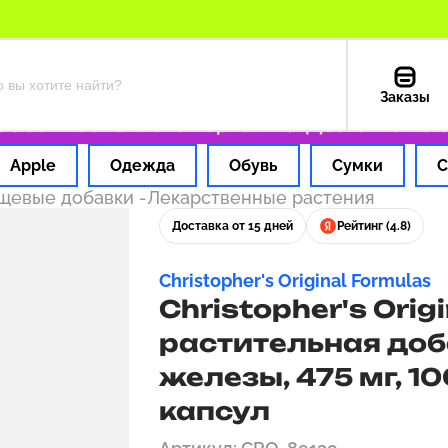
Заказы
а 1 час
Оплата картой РФ
Доставка из СШ
Apple
Одежда
Обувь
Сумки
С
ищевые добавки
-
Лекарственные растения
Доставка от 15 дней
Рейтинг (4.8)
Christopher's Original Formulas
Christopher's Orig
растительная до
железы, 475 мг, 1
капсул