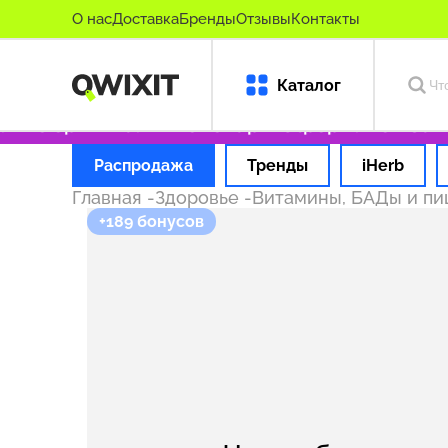
О нас
Доставка
Бренды
Отзывы
Контакты
Каталог
ко оригинальные товары
Оформляем заказ з
Распродажа
Тренды
iHerb
Главная
-
Здоровье
-
Витамины, БАДы и п
+189 бонусов