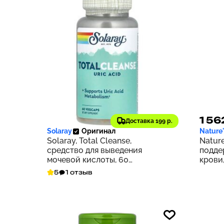
3 404 ₽
1 56
340
Доставка 199 р.
Solaray
Оригинал
Nature
Solaray, Total Cleanse,
Nature
средство для выведения
подде
мочевой кислоты, 60
крови,
растительных капсул
5
1 отзыв