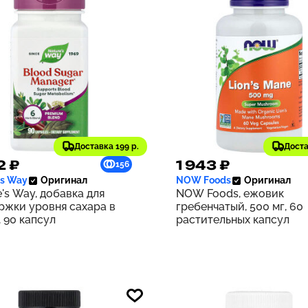
Доставка 199 р.
Доста
2 ₽
1 943 ₽
156
's Way
Оригинал
NOW Foods
Оригинал
's Way, добавка для
NOW Foods, ежовик
ржки уровня сахара в
гребенчатый, 500 мг, 60
 90 капсул
растительных капсул