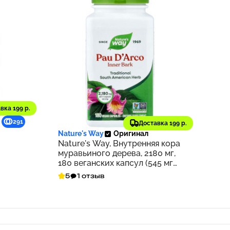
вка 199 р.
1 663 ₽
291
166
Доставка 199 р.
Nature's Way
Оригинал
Nature's Way, Внутренняя кора
муравьиного дерева, 2180 мг,
180 веганских капсул (545 мг
на капсулу)
5
1 отзыв