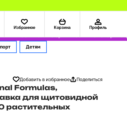
Избранное
Корзина
Профиль
А — 199 ₽
Только оригинальные товары
Офор
порт
Детям
Добавить в избранное
Поделиться
inal Formulas,
бавка для щитовидной
00 растительных