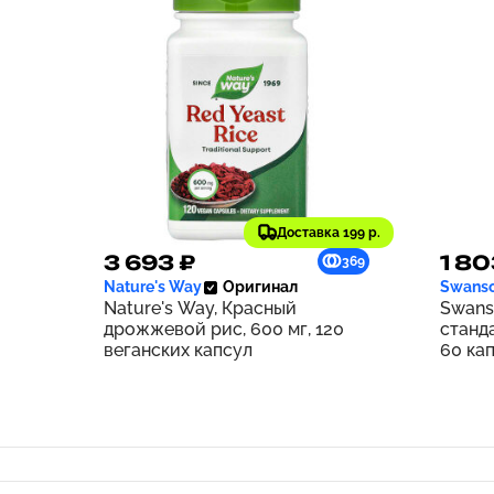
Доставка 199 р.
3 693 ₽
1 80
369
Nature's Way
Оригинал
Swans
Nature's Way, Красный
Swans
дрожжевой рис, 600 мг, 120
станд
веганских капсул
60 ка