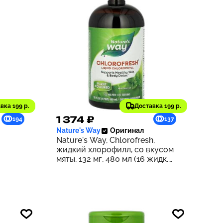
вка 199 р.
Доставка 199 р.
1 374 ₽
194
137
Nature's Way
Оригинал
Nature's Way, Chlorofresh,
жидкий хлорофилл, со вкусом
мяты, 132 мг, 480 мл (16 жидк.
унций) (132 мг в 2 ст. л.)