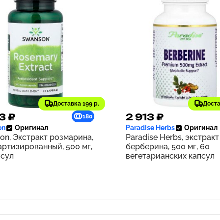
Доставка 199 р.
Доста
3 ₽
2 913 ₽
180
on
Оригинал
Paradise Herbs
Оригинал
on, Экстракт розмарина,
Paradise Herbs, экстракт
артизированный, 500 мг,
берберина, 500 мг, 60
псул
вегетарианских капсул