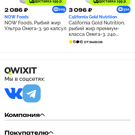
Доставка 199 р.
Доставка 199 р.
2 086 ₽
3 096 ₽
209
310
NOW Foods
California Gold Nutrition
NOW Foods, Рыбий жир
California Gold Nutrition,
Ультра Омега-3, 90 капсул
рыбий жир премиум-
класса Омега-3, 240
капсул с рыбьим
5
6 отзывов
желатином
Мы в соцсетях:
Компания
Покупателю