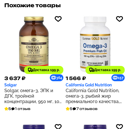
Похожие товары
Доставка 199 р.
Доставка 199 р.
3 637 ₽
1 566 ₽
364
157
Solgar
California Gold Nutrition
Solgar, омега-3, ЭПК и
California Gold Nutrition,
ДГК, тройной
омега-3, рыбий жир
концентрации, 950 мг, 100
премиального качества,
капсул
100 капсул из рыбьего
5
1 отзыв
5
7 отзывов
желатина