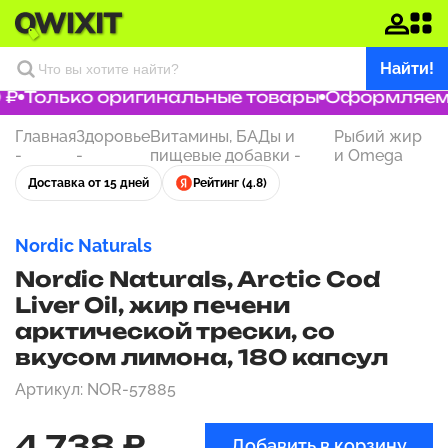
Найти!
₽
Только оригинальные товары
Оформляем за
Главная
Здоровье
Витамины, БАДы и
Рыбий жир
-
-
пищевые добавки
-
и Omega
Доставка от 15 дней
Рейтинг (4.8)
Nordic Naturals
Nordic Naturals, Arctic Cod
Liver Oil, жир печени
арктической трески, со
вкусом лимона, 180 капсул
Артикул: NOR-57885
4 738 ₽
Добавить в корзину