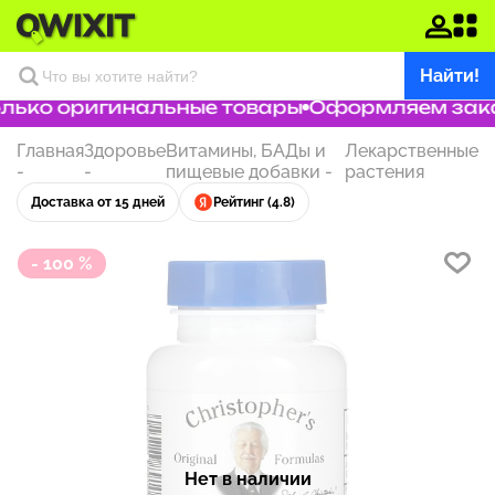
Найти!
ько оригинальные товары
Оформляем заказ 
Главная
Здоровье
Витамины, БАДы и
Лекарственные
-
-
пищевые добавки
-
растения
Доставка от 15 дней
Рейтинг (4.8)
- 100 %
Нет в наличии