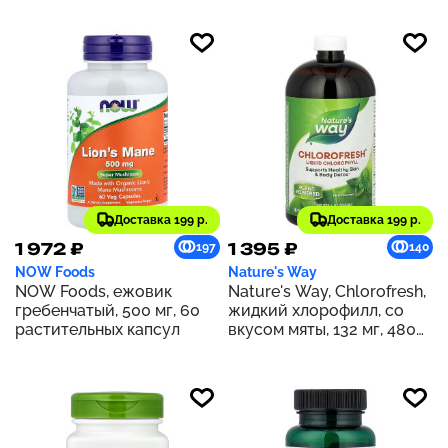
Доставка 199 р.
Доставка 199 р.
1 972 ₽
1 395 ₽
197
140
NOW Foods
Nature's Way
NOW Foods, ежовик
Nature's Way, Chlorofresh,
гребенчатый, 500 мг, 60
жидкий хлорофилл, со
растительных капсул
вкусом мяты, 132 мг, 480
мл (16 жидк. унций) (132 мг
в 2 ст. л.)