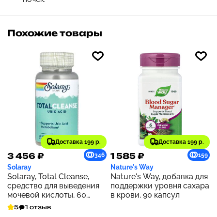
Похожие товары
Доставка 199 р.
Доставка 199 р.
3 456 ₽
1 585 ₽
346
159
Solaray
Nature's Way
Solaray, Total Cleanse,
Nature's Way, добавка для
средство для выведения
поддержки уровня сахара
мочевой кислоты, 60
в крови, 90 капсул
растительных капсул
5
1 отзыв