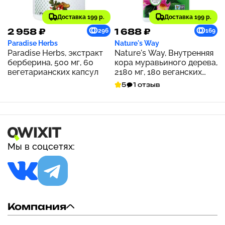
Доставка 199 р.
Доставка 199 р.
2 958 ₽
1 688 ₽
296
169
Paradise Herbs
Nature's Way
Paradise Herbs, экстракт
Nature's Way, Внутренняя
берберина, 500 мг, 60
кора муравьиного дерева,
вегетарианских капсул
2180 мг, 180 веганских
капсул (545 мг на капсулу)
5
1 отзыв
Мы в соцсетях:
Компания