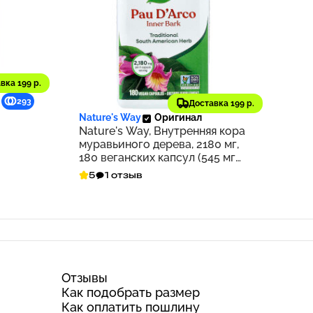
вка 199 р.
1 673 ₽
293
167
Доставка 199 р.
Nature's Way
Оригинал
Nature's Way, Внутренняя кора
муравьиного дерева, 2180 мг,
180 веганских капсул (545 мг
на капсулу)
5
1 отзыв
Отзывы
Как подобрать размер
Как оплатить пошлину