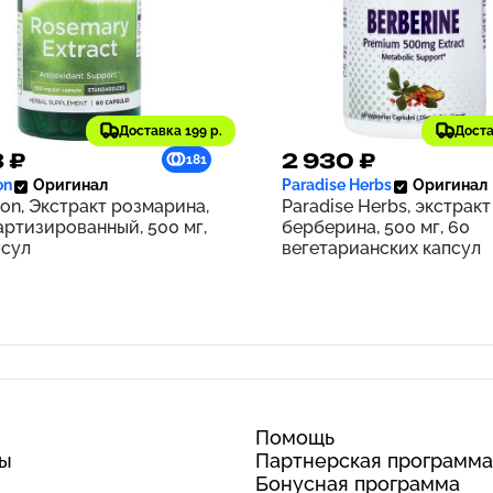
Доставка 199 р.
Доста
3 ₽
2 930 ₽
181
on
Оригинал
Paradise Herbs
Оригинал
on, Экстракт розмарина,
Paradise Herbs, экстракт
артизированный, 500 мг,
берберина, 500 мг, 60
псул
вегетарианских капсул
Помощь
ты
Партнерская программа
Бонусная программа