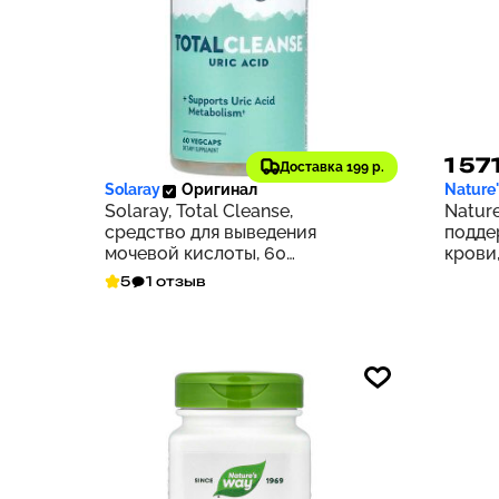
3 425 ₽
1 57
343
Доставка 199 р.
Solaray
Оригинал
Nature
Solaray, Total Cleanse,
Nature
средство для выведения
подде
мочевой кислоты, 60
крови,
растительных капсул
5
1 отзыв