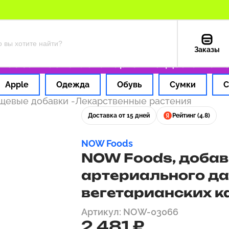
Заказы
 за 1 час
Оплата картой РФ
Доставка из С
Apple
Одежда
Обувь
Сумки
С
ищевые добавки
-
Лекарственные растения
Доставка от 15 дней
Рейтинг (4.8)
NOW Foods
NOW Foods, добав
артериального да
вегетарианских к
Артикул: NOW-03066
2 481 ₽