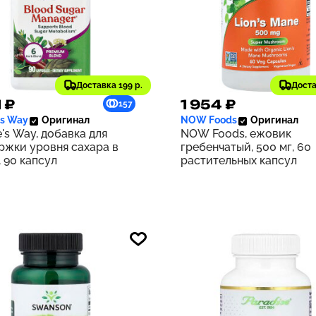
Доставка 199 р.
Доста
1 ₽
1 954 ₽
157
's Way
Оригинал
NOW Foods
Оригинал
's Way, добавка для
NOW Foods, ежовик
ржки уровня сахара в
гребенчатый, 500 мг, 60
 90 капсул
растительных капсул