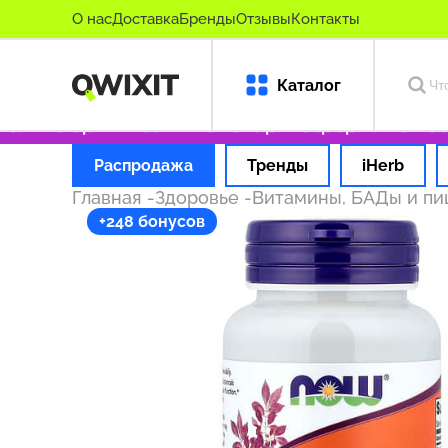
О нас
Доставка
Бренды
Отзывы
Контакты
Каталог
лько оригинальные товары
Оформляем заказ
Распродажа
Тренды
iHerb
Главная
-
Здоровье
-
Витамины, БАДы и п
+248 бонусов