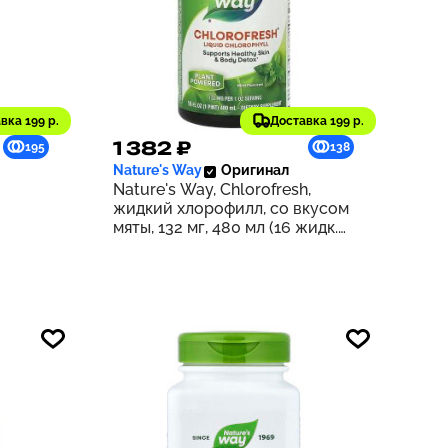
вка 199 р.
Доставка 199 р.
1 382 ₽
195
138
Nature's Way
Оригинал
Nature's Way, Chlorofresh,
жидкий хлорофилл, со вкусом
мяты, 132 мг, 480 мл (16 жидк.
унций) (132 мг в 2 ст. л.)