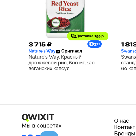
Доставка 199 р.
3 715 ₽
1 81
372
Nature's Way
Оригинал
Swans
Nature's Way, Красный
Swans
дрожжевой рис, 600 мг, 120
станд
веганских капсул
60 ка
О нас
Мы в соцсетях:
Контак
Бренды