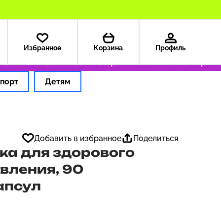
Избранное
Корзина
Профиль
ША — 199 ₽
Только оригинальные товары
Офо
порт
Детям
Добавить в избранное
Поделиться
ка для здорового
вления, 90
апсул