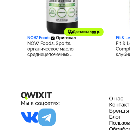
3 623 ₽
3 28
362
Доставка 199 р.
NOW Foods
Оригинал
Fit & L
NOW Foods, Sports,
Fit & 
органическое масло
Comple
среднецепочечных
клубн
триглицеридов, 14 г, 946 мл (32
365 г 
жидк. Унции)
О нас
Мы в соцсетях:
Контак
Бренды
Блог
Пользов
Обработ