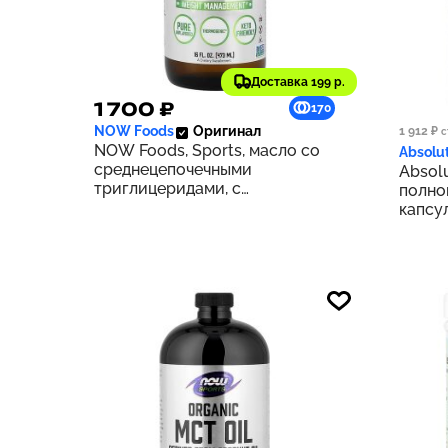
Доставка 199 р.
1 700 ₽
1 50
170
NOW Foods
Оригинал
1 912 ₽
с
NOW Foods, Sports, масло со
Absolut
среднецепочечными
Absolu
триглицеридами, с
полно
нейтральным вкусом, 473 мл
капсу
(16 жидк. унций)