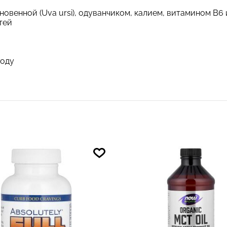
овенной (Uva ursi), одуванчиком, калием, витамином B6
тей
году