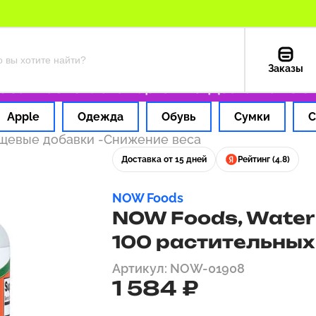
Заказы
 1 час
Оплата картой РФ
Доставка из США 
Apple
Одежда
Обувь
Сумки
С
ищевые добавки
-
Снижение веса
Доставка от 15 дней
Рейтинг (4.8)
NOW Foods
NOW Foods, Water 
100 растительных
Артикул: NOW-01908
1 584 ₽