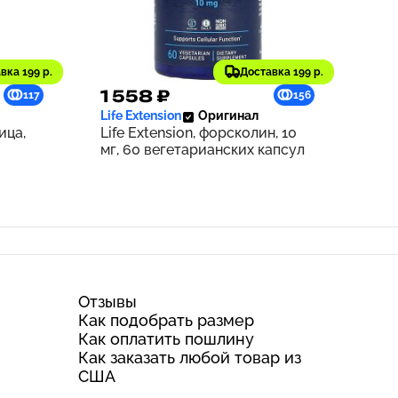
вка 199 р.
Доставка 199 р.
1 558 ₽
117
156
Life Extension
Оригинал
ица,
Life Extension, форсколин, 10
мг, 60 вегетарианских капсул
Отзывы
Как подобрать размер
Как оплатить пошлину
Как заказать любой товар из
США