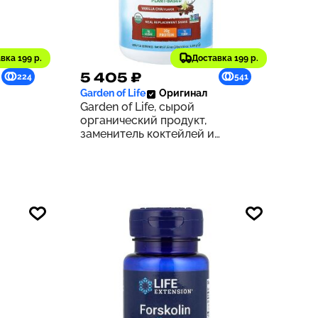
вка 199 р.
Доставка 199 р.
5 405 ₽
224
541
Garden of Life
Оригинал
Garden of Life, сырой
органический продукт,
заменитель коктейлей и
мл (16
приемов пищи, со вкусом чая
масала с ванилью, 1064 г (37,53
унции)