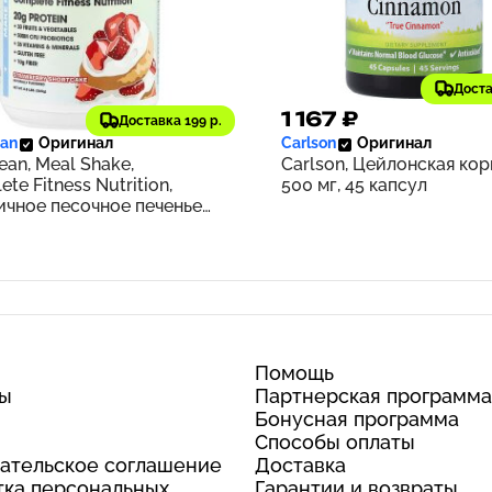
Доста
3 ₽
1 167 ₽
328
Доставка 199 р.
ean
Оригинал
Carlson
Оригинал
Lean, Meal Shake,
Carlson, Цейлонская кор
te Fitness Nutrition,
500 мг, 45 капсул
ичное песочное печенье,
(0,8 фунта)
Помощь
ты
Партнерская программа
Бонусная программа
Способы оплаты
ательское соглашение
Доставка
ка персональных
Гарантии и возвраты