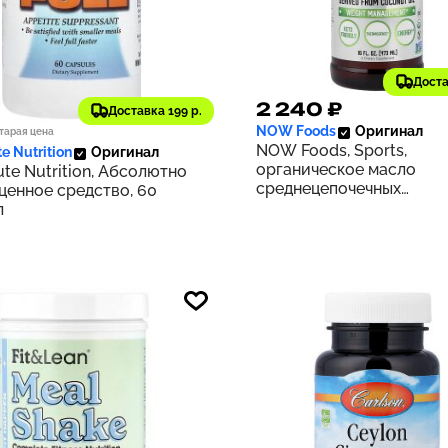
Доста
5 ₽
2 240 ₽
151
Доставка 199 р.
NOW Foods
Оригинал
тарая цена
NOW Foods, Sports,
e Nutrition
Оригинал
органическое масло
te Nutrition, Абсолютно
среднецепочечных
ценное средство, 60
триглицеридов, 14 г, 473 
л
жидк. Унций)