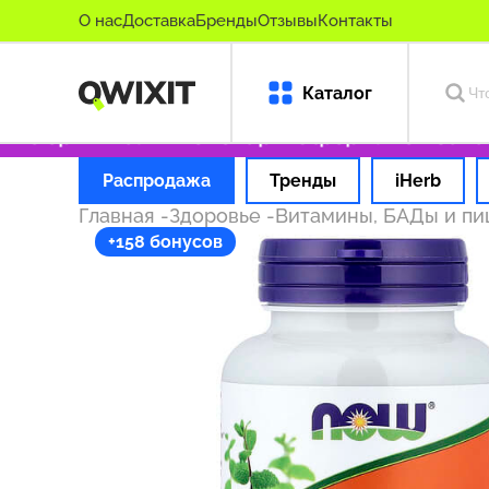
О нас
Доставка
Бренды
Отзывы
Контакты
Каталог
о оригинальные товары
Оформляем заказ за
Распродажа
Тренды
iHerb
Главная
-
Здоровье
-
Витамины, БАДы и п
+158 бонусов