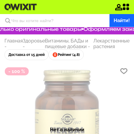
Найти!
ько оригинальные товары
Оформляем заказ 
Главная
Здоровье
Витамины, БАДы и
Лекарственные
-
-
пищевые добавки
-
растения
Доставка от 15 дней
Рейтинг (4.8)
- 100 %
Нет в наличии