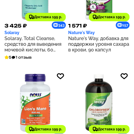
Доставка 199 р.
Доставка 199 р.
3 425 ₽
1 571 ₽
343
157
Solaray
Nature's Way
Solaray, Total Cleanse,
Nature's Way, добавка для
средство для выведения
поддержки уровня сахара
мочевой кислоты, 60
в крови, 90 капсул
растительных капсул
5
1 отзыв
Доставка 199 р.
Доставка 199 р.