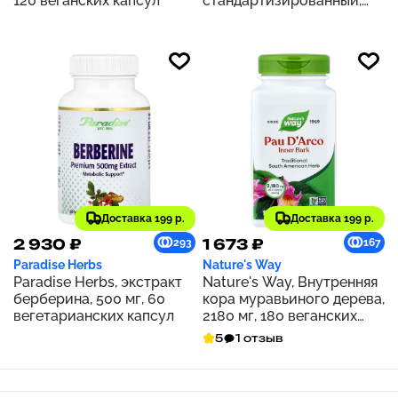
120 веганских капсул
стандартизированный,
500 мг, 60 капсул
Доставка 199 р.
Доставка 199 р.
2 930 ₽
1 673 ₽
293
167
Paradise Herbs
Nature's Way
Paradise Herbs, экстракт
Nature's Way, Внутренняя
берберина, 500 мг, 60
кора муравьиного дерева,
вегетарианских капсул
2180 мг, 180 веганских
капсул (545 мг на капсулу)
5
1 отзыв