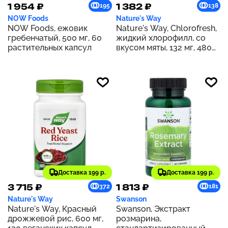
1 954 ₽
1 382 ₽
195
138
NOW Foods
Nature's Way
NOW Foods, ежовик
Nature's Way, Chlorofresh,
гребенчатый, 500 мг, 60
жидкий хлорофилл, со
растительных капсул
вкусом мяты, 132 мг, 480
мл (16 жидк. унций) (132 мг
в 2 ст. л.)
Доставка 199 р.
Доставка 199 р.
3 715 ₽
1 813 ₽
372
181
Nature's Way
Swanson
Nature's Way, Красный
Swanson, Экстракт
дрожжевой рис, 600 мг,
розмарина,