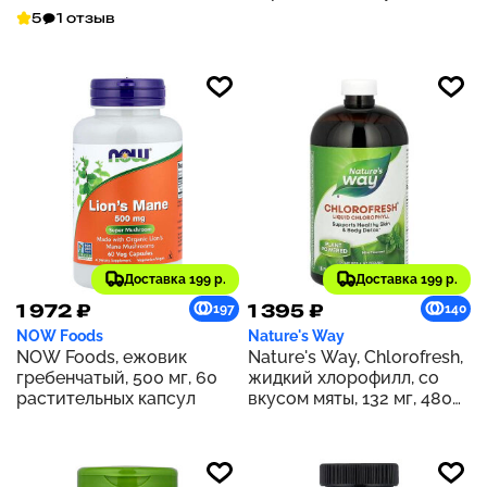
растительных капсул
5
1 отзыв
Доставка 199 р.
Доставка 199 р.
1 972 ₽
1 395 ₽
197
140
NOW Foods
Nature's Way
NOW Foods, ежовик
Nature's Way, Chlorofresh,
гребенчатый, 500 мг, 60
жидкий хлорофилл, со
растительных капсул
вкусом мяты, 132 мг, 480
мл (16 жидк. унций) (132 мг
в 2 ст. л.)