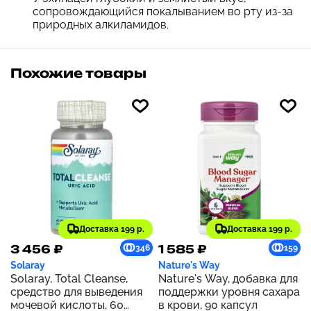
сопровождающийся покалыванием во рту из-за
природных алкиламидов.
Похожие товары
Доставка 199 р.
Доставка 199 р.
3 456 ₽
1 585 ₽
346
159
Solaray
Nature's Way
Solaray, Total Cleanse,
Nature's Way, добавка для
средство для выведения
поддержки уровня сахара
мочевой кислоты, 60
в крови, 90 капсул