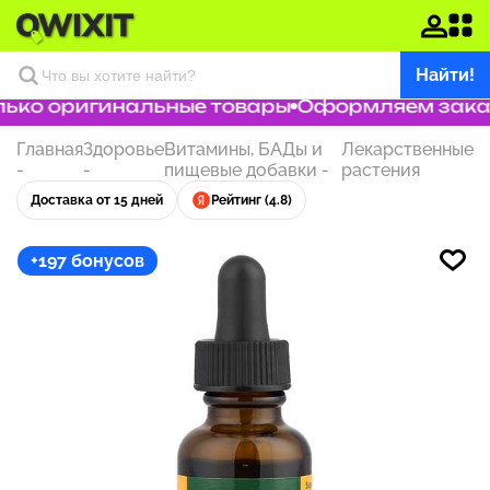
Найти!
ько оригинальные товары
Оформляем заказ з
Главная
Здоровье
Витамины, БАДы и
Лекарственные
-
-
пищевые добавки
-
растения
Доставка от 15 дней
Рейтинг (4.8)
+197 бонусов