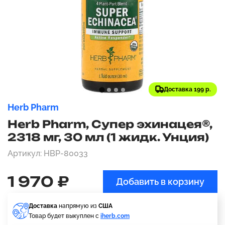
Доставка 199 р.
Herb Pharm
Herb Pharm, Супер эхинацея®,
2318 мг, 30 мл (1 жидк. Унция)
Артикул: HBP-80033
1 970 ₽
Добавить в корзину
Доставка
напрямую из
США
Товар будет выкуплен с
iherb.com