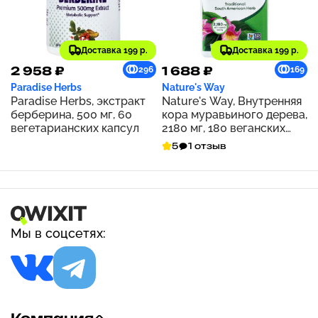
Доставка 199 р.
Доставка 199 р.
2 958 ₽
1 688 ₽
296
169
Paradise Herbs
Nature's Way
Paradise Herbs, экстракт
Nature's Way, Внутренняя
берберина, 500 мг, 60
кора муравьиного дерева,
вегетарианских капсул
2180 мг, 180 веганских
капсул (545 мг на капсулу)
5
1 отзыв
Мы в соцсетях: