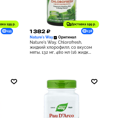
вка 199 р.
Доставка 199 р.
1 382 ₽
195
138
Nature's Way
Оригинал
Nature's Way, Chlorofresh,
жидкий хлорофилл, со вкусом
мяты, 132 мг, 480 мл (16 жидк.
унций) (132 мг в 2 ст. л.)