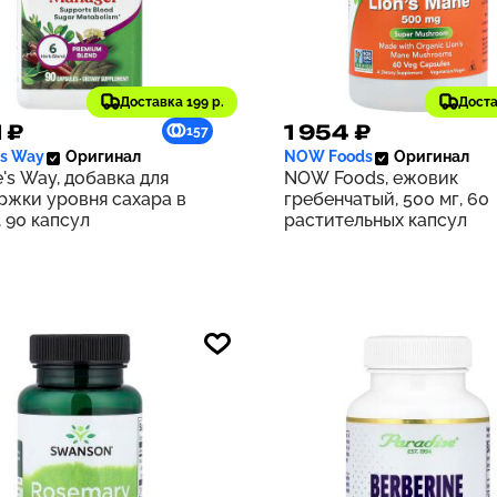
Доставка 199 р.
Доста
1 ₽
1 954 ₽
157
's Way
Оригинал
NOW Foods
Оригинал
's Way, добавка для
NOW Foods, ежовик
ржки уровня сахара в
гребенчатый, 500 мг, 60
 90 капсул
растительных капсул