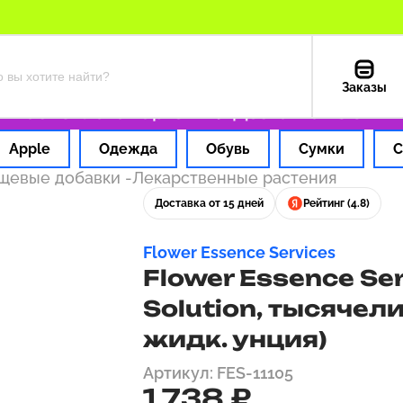
Заказы
час
Оплата картой РФ
Доставка из США — 1
Apple
Одежда
Обувь
Сумки
С
ищевые добавки
-
Лекарственные растения
Доставка от 15 дней
Рейтинг (4.8)
Flower Essence Services
Flower Essence Ser
Solution, тысячели
жидк. унция)
Артикул: FES-11105
1 738 ₽