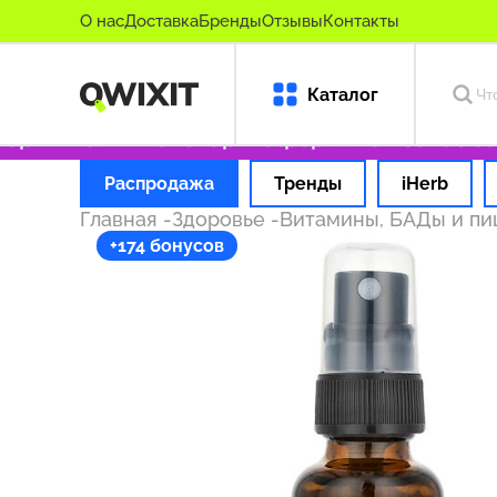
О нас
Доставка
Бренды
Отзывы
Контакты
Каталог
ригинальные товары
Оформляем заказ за 1 
Распродажа
Тренды
iHerb
Главная
-
Здоровье
-
Витамины, БАДы и п
+174 бонусов