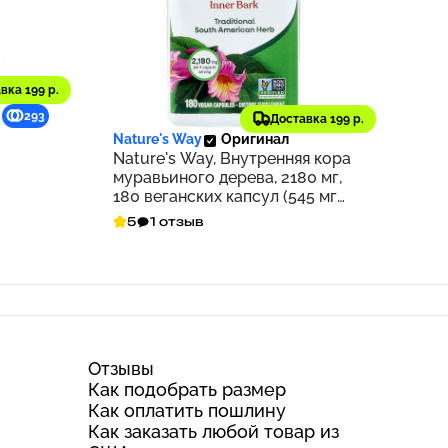
вка 199 р.
1 673 ₽
293
167
Доставка 199 р.
Nature's Way
Оригинал
Nature's Way, Внутренняя кора
муравьиного дерева, 2180 мг,
180 веганских капсул (545 мг
на капсулу)
5
1 отзыв
Отзывы
Как подобрать размер
Как оплатить пошлину
Как заказать любой товар из