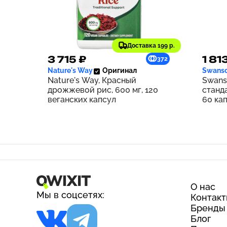
Доставка 199 р.
3 715 ₽
1 81
372
Nature's Way
Оригинал
Swans
Nature's Way, Красный
Swans
дрожжевой рис, 600 мг, 120
станд
веганских капсул
60 ка
О нас
Мы в соцсетях:
Контак
Бренды
Блог