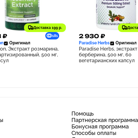
Доставка 199 р.
Доста
3 ₽
2 930 ₽
181
on
Оригинал
Paradise Herbs
Оригинал
on, Экстракт розмарина,
Paradise Herbs, экстракт
артизированный, 500 мг,
берберина, 500 мг, 60
псул
вегетарианских капсул
Помощь
ты
Партнерская программа
Бонусная программа
Способы оплаты