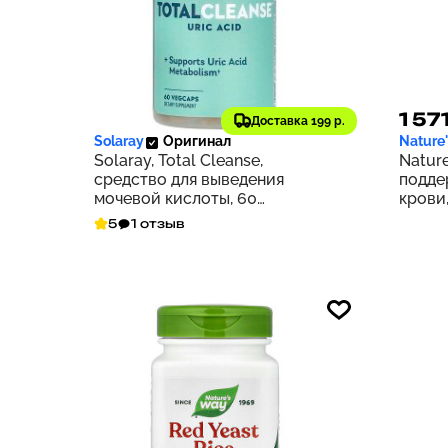
3 425 ₽
1 57
343
Доставка 199 р.
Solaray
Оригинал
Nature
Solaray, Total Cleanse,
Nature
средство для выведения
подде
мочевой кислоты, 60
крови,
растительных капсул
5
1 отзыв