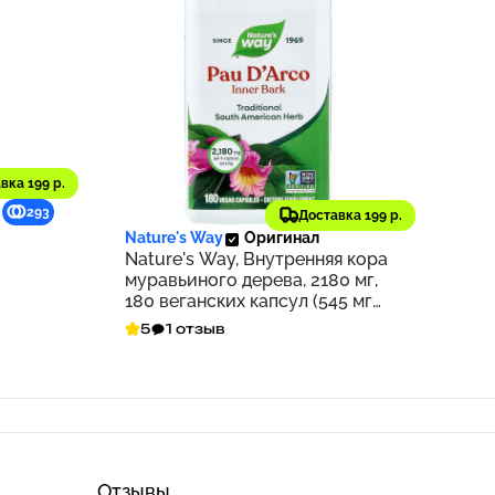
вка 199 р.
1 673 ₽
293
167
Доставка 199 р.
Nature's Way
Оригинал
Nature's Way, Внутренняя кора
муравьиного дерева, 2180 мг,
180 веганских капсул (545 мг
на капсулу)
5
1 отзыв
Отзывы