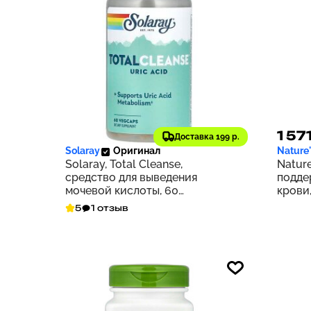
3 425 ₽
1 57
343
Доставка 199 р.
Solaray
Оригинал
Nature
Solaray, Total Cleanse,
Nature
средство для выведения
подде
мочевой кислоты, 60
крови,
растительных капсул
5
1 отзыв