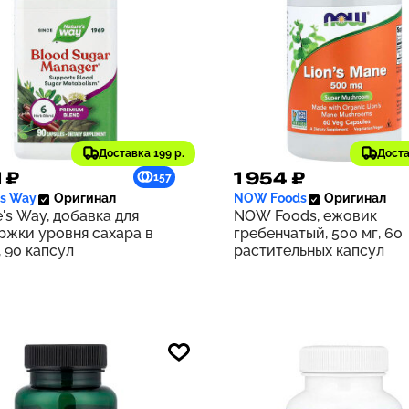
Доставка 199 р.
Доста
1 ₽
1 954 ₽
157
's Way
Оригинал
NOW Foods
Оригинал
's Way, добавка для
NOW Foods, ежовик
ржки уровня сахара в
гребенчатый, 500 мг, 60
 90 капсул
растительных капсул