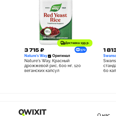
Доставка 199 р.
3 715 ₽
1 81
372
Nature's Way
Оригинал
Swans
Nature's Way, Красный
Swans
дрожжевой рис, 600 мг, 120
станд
веганских капсул
60 ка
О нас