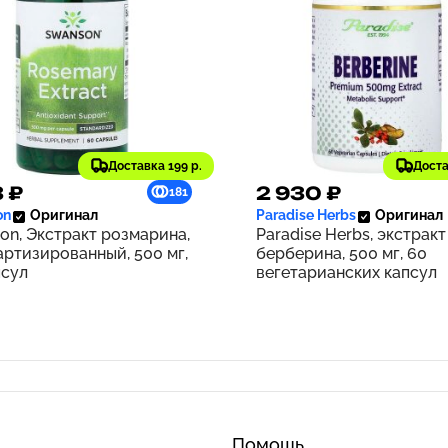
Доставка 199 р.
Доста
3 ₽
2 930 ₽
181
on
Оригинал
Paradise Herbs
Оригинал
on, Экстракт розмарина,
Paradise Herbs, экстракт
артизированный, 500 мг,
берберина, 500 мг, 60
псул
вегетарианских капсул
Помощь