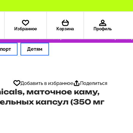
Избранное
Корзина
Профиль
 — 199 ₽
Только оригинальные товары
Оформ
порт
Детям
Добавить в избранное
Поделиться
icals, маточное каму,
тельных капсул (350 мг