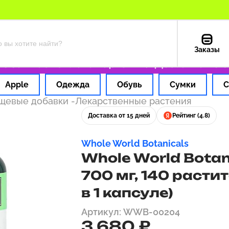
Заказы
а 1 час
Оплата картой РФ
Доставка из США
Apple
Одежда
Обувь
Сумки
С
ищевые добавки
-
Лекарственные растения
Доставка от 15 дней
Рейтинг (4.8)
Whole World Botanicals
Whole World Botan
700 мг, 140 расти
в 1 капсуле)
Артикул: WWB-00204
3 680 ₽