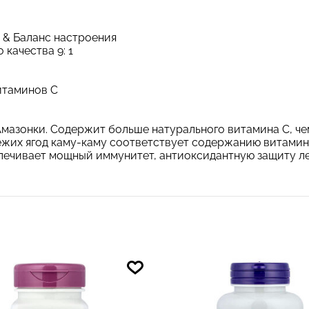
 & Баланс настроения
качества 9: 1
итаминов С
Амазонки. Содержит больше натурального витамина С, ч
жих ягод каму-каму соответствует содержанию витамина
печивает мощный иммунитет, антиоксидантную защиту ле