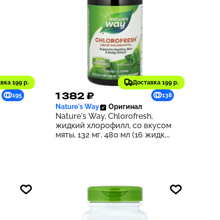
вка 199 р.
Доставка 199 р.
1 382 ₽
195
138
Nature's Way
Оригинал
Nature's Way, Chlorofresh,
жидкий хлорофилл, со вкусом
мяты, 132 мг, 480 мл (16 жидк.
унций) (132 мг в 2 ст. л.)