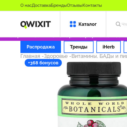
О нас
Доставка
Бренды
Отзывы
Контакты
Каталог
ко оригинальные товары
Оформляем заказ з
Распродажа
Тренды
iHerb
Главная
-
Здоровье
-
Витамины, БАДы и п
+368 бонусов