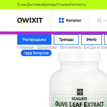
О нас
Доставка
Бренды
Отзывы
Контакты
Каталог
о оригинальные товары
Оформляем заказ за
Распродажа
Тренды
iHerb
Главная
-
Здоровье
-
Витамины, БАДы и п
+559 бонусов