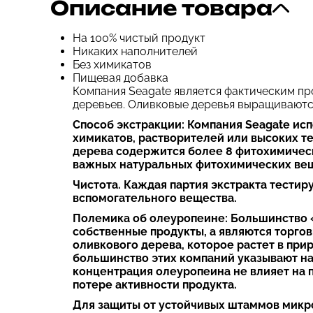
Описание товара
На 100% чистый продукт
Никаких наполнителей
Без химикатов
Пищевая добавка
Компания Seagate является фактическим пр
деревьев. Оливковые деревья выращиваются
Способ экстракции: Компания Seagate ис
химикатов, растворителей или высоких те
дерева содержится более 8 фитохимическ
важных натуральных фитохимических веще
Чистота. Каждая партия экстракта тестир
вспомогательного вещества.
Полемика об олеуропеине: Большинство «
собственные продукты, а являются торгов
оливкового дерева, которое растет в при
большинство этих компаний указывают на
концентрация олеуропеина не влияет на 
потере активности продукта.
Для защиты от устойчивых штаммов микро