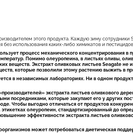
оизводителем этого продукта. Каждую зиму сотрудники S
 без использования каких-либо химикатов и пестицидов
пользует процесс механического концентрирования в п
мператур. Помимо олеуропеина, в листьях оливы, оли
их веществ. Экстракт оливковых листьев Seagate не и
ств, которые позволили этому растению выжить в при
уется в независимых лабораториях. Ни в одном продук
производителей» экстракта листьев оливкового дере
ыми посредниками, которые закупают его у других пос
роде. Чтобы выгодно отличаться от продуктов конкурен
 этикетках олеуропеин, стандартизированный до опре
повышение эффективности экстракта листьев оливково
организмов может потребоваться диетическая поддер