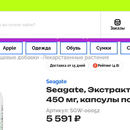
Заказы
 1 час
Оплата картой РФ
Доставка из США 
Apple
Одежда
Обувь
Сумки
С
ищевые добавки
-
Лекарственные растения
Доставка от 15 дней
Рейтинг (4.8)
Seagate
Seagate, Экстракт
450 мг, капсулы п
Артикул: SGW-00052
5 591 ₽