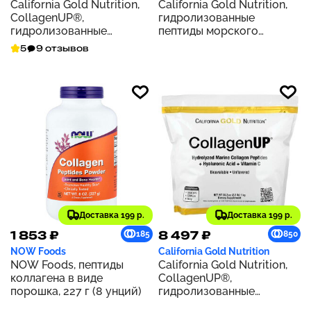
California Gold Nutrition,
California Gold Nutrition,
CollagenUP®,
гидролизованные
гидролизованные
пептиды морского
пептиды морского
коллагена, без добавок,
5
9 отзывов
коллагена с
500 г (17,64 унции)
гиалуроновой кислотой и
витамином C, с
нейтральным вкусом, 464
г (1,02 фунта)
Доставка 199 р.
Доставка 199 р.
1 853 ₽
8 497 ₽
185
850
NOW Foods
California Gold Nutrition
NOW Foods, пептиды
California Gold Nutrition,
коллагена в виде
CollagenUP®,
порошка, 227 г (8 унций)
гидролизованные
пептиды морского