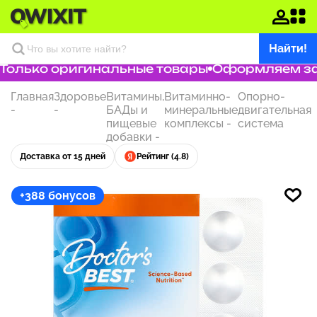
Найти!
олько оригинальные товары
Оформляем заказ
Главная
Здоровье
Витамины,
Витаминно-
Опорно-
-
-
БАДы и
минеральные
двигательная
пищевые
комплексы
-
система
добавки
-
Доставка от 15 дней
Рейтинг (4.8)
+388 бонусов