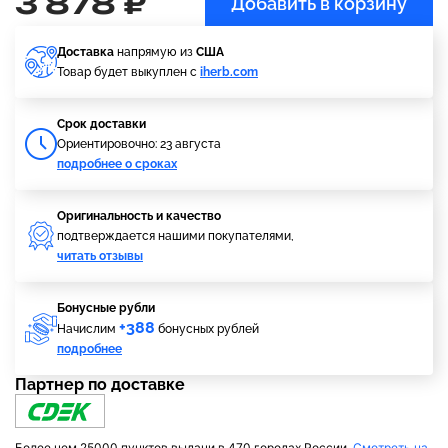
3 878 ₽
Добавить в корзину
Доставка
напрямую из
США
Товар будет выкуплен с
iherb.com
Cрок доставки
Ориентировочно: 23 августа
подробнее о сроках
Оригинальность и качество
подтверждается нашими покупателями,
читать отзывы
Бонусные рубли
+388
Начислим
бонусных рублей
подробнее
Партнер по доставке
Более чем 25000 пунктов выдачи в 470 городах России.
Смотреть на