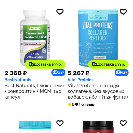
коллагена с
гиалуроновой кислотой и
витамином C, с
нейтральным вкусом, 1 кг
(2,2 фунта)
Доставка 199 р.
Доставка 199 р.
2 368 ₽
5 267 ₽
237
527
Best Naturals
Vital Proteins
Best Naturals, Глюкозамин
Vital Proteins, пептиды
+ хондроитин + МСМ, 180
коллагена, без вкусовых
капсул
добавок, 567 г (1,25 фунта)
5
1 отзыв