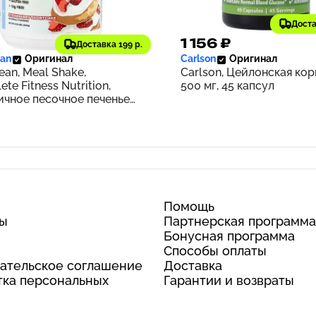
Доста
3 ₽
1 156 ₽
325
Доставка 199 р.
ean
Оригинал
Carlson
Оригинал
Lean, Meal Shake,
Carlson, Цейлонская кор
te Fitness Nutrition,
500 мг, 45 капсул
ичное песочное печенье,
(0,8 фунта)
Помощь
ты
Партнерская программа
Бонусная программа
Способы оплаты
ательское соглашение
Доставка
ка персональных
Гарантии и возвраты