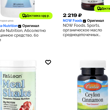
Доста
1 ₽
2 219 ₽
149
Доставка 199 р.
NOW Foods
Оригинал
тарая цена
NOW Foods, Sports,
e Nutrition
Оригинал
органическое масло
te Nutrition, Абсолютно
среднецепочечных
ценное средство, 60
триглицеридов, 14 г, 473 
л
жидк. Унций)