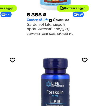
вка 199 р.
Доставка 199 р.
5 355 ₽
222
536
Garden of Life
Оригинал
Garden of Life, сырой
органический продукт,
заменитель коктейлей и
мл (16
приемов пищи, со вкусом чая
масала с ванилью, 1064 г (37,53
унции)