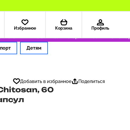
Избранное
Корзина
Профиль
з США — 199 ₽
Только оригинальные товары
порт
Детям
Добавить в избранное
Поделиться
Chitosan, 60
апсул