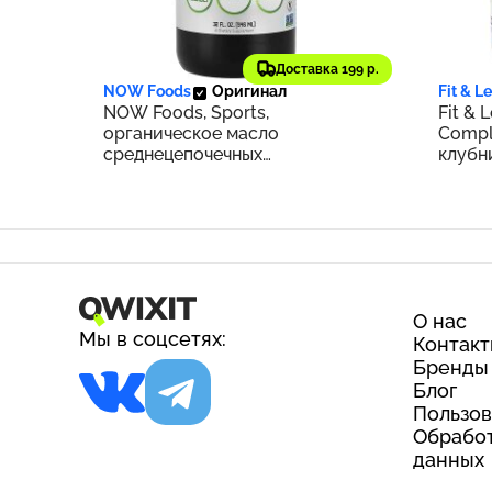
3 590 ₽
3 25
359
Доставка 199 р.
NOW Foods
Оригинал
Fit & L
NOW Foods, Sports,
Fit & 
органическое масло
Comple
среднецепочечных
клубн
триглицеридов, 14 г, 946 мл (32
365 г 
жидк. Унции)
О нас
Мы в соцсетях:
Контак
Бренды
Блог
Пользов
Обработ
данных