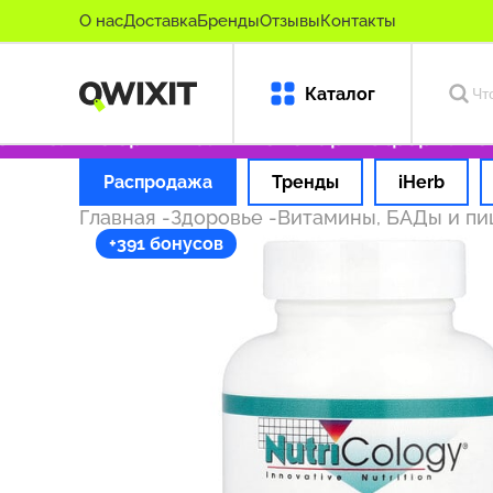
О нас
Доставка
Бренды
Отзывы
Контакты
Каталог
₽
Только оригинальные товары
Оформляем за
Распродажа
Тренды
iHerb
Главная
-
Здоровье
-
Витамины, БАДы и п
+391 бонусов