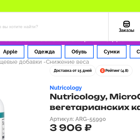
Заказы
каз за 1 час
Оплата картой РФ
Доставка и
Apple
Одежда
Обувь
Сумки
С
ищевые добавки
-
Снижение веса
Доставка от 15 дней
Рейтинг (4.8)
Nutricology
Nutricology, Micro
вегетарианских к
Артикул: ARG-55990
3 906 ₽