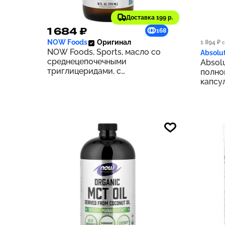
Доставка 199 р.
1 684 ₽
1 49
168
NOW Foods
Оригинал
1 894 ₽
с
NOW Foods, Sports, масло со
Absolut
среднецепочечными
Absolu
триглицеридами, с
полно
нейтральным вкусом, 473 мл
капсу
(16 жидк. унций)