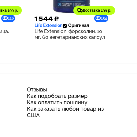
вка 199 р.
Доставка 199 р.
1 544 ₽
116
154
Life Extension
Оригинал
ица,
Life Extension, форсколин, 10
мг, 60 вегетарианских капсул
Отзывы
Как подобрать размер
Как оплатить пошлину
Как заказать любой товар из
США