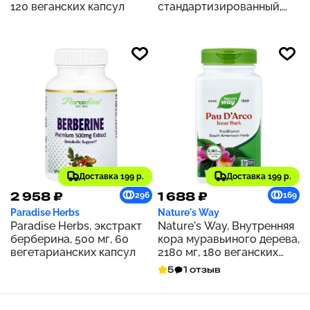
120 веганских капсул
стандартизированный,
500 мг, 60 капсул
Доставка 199 р.
Доставка 199 р.
2 958 ₽
1 688 ₽
296
169
Paradise Herbs
Nature's Way
Paradise Herbs, экстракт
Nature's Way, Внутренняя
берберина, 500 мг, 60
кора муравьиного дерева,
вегетарианских капсул
2180 мг, 180 веганских
капсул (545 мг на капсулу)
5
1 отзыв