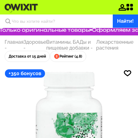
Найти!
олько оригинальные товары
Оформляем зака
Главная
Здоровье
Витамины, БАДы и
Лекарственные
-
-
пищевые добавки
-
растения
Доставка от 15 дней
Рейтинг (4.8)
+350 бонусов