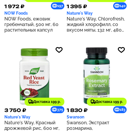
1 972 ₽
1 395 ₽
197
140
NOW Foods
Nature's Way
NOW Foods, ежовик
Nature's Way, Chlorofresh,
гребенчатый, 500 мг, 60
жидкий хлорофилл, со
растительных капсул
вкусом мяты, 132 мг, 480
мл (16 жидк. унций) (132 мг
в 2 ст. л.)
Доставка 199 р.
Доставка 199 р.
3 750 ₽
1 830 ₽
375
183
Nature's Way
Swanson
Nature's Way, Красный
Swanson, Экстракт
дрожжевой рис, 600 мг,
розмарина,