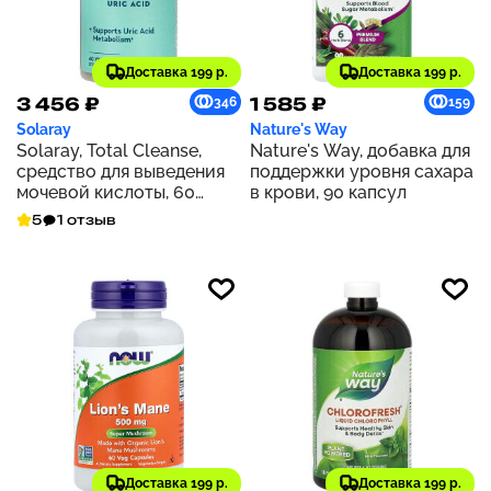
Доставка 199 р.
Доставка 199 р.
3 456 ₽
1 585 ₽
346
159
Solaray
Nature's Way
Solaray, Total Cleanse,
Nature's Way, добавка для
средство для выведения
поддержки уровня сахара
мочевой кислоты, 60
в крови, 90 капсул
растительных капсул
5
1 отзыв
Доставка 199 р.
Доставка 199 р.