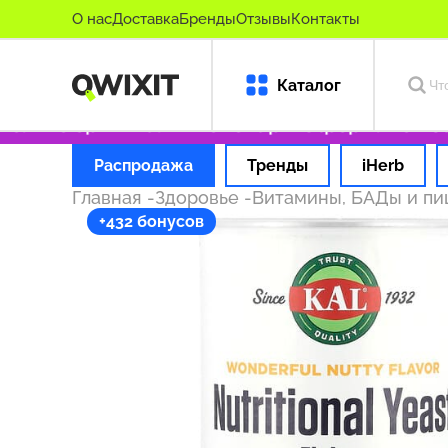
О нас
Доставка
Бренды
Отзывы
Контакты
Каталог
лько оригинальные товары
Оформляем заказ
Распродажа
Тренды
iHerb
Главная
-
Здоровье
-
Витамины, БАДы и п
+432 бонусов