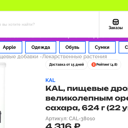
Заказы
 за 1 час
Оплата картой РФ
Доставка из С
Apple
Одежда
Обувь
Сумки
С
ищевые добавки
-
Лекарственные растения
Доставка от 15 дней
Рейтинг (4.8)
KAL
KAL, пищевые дро
великолепным оре
сахара, 624 г (22 
Артикул: CAL-38010
4 316 ₽