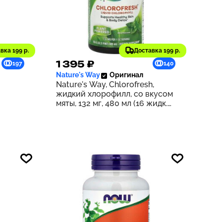
вка 199 р.
Доставка 199 р.
1 395 ₽
197
140
Nature's Way
Оригинал
Nature's Way, Chlorofresh,
жидкий хлорофилл, со вкусом
мяты, 132 мг, 480 мл (16 жидк.
унций) (132 мг в 2 ст. л.)