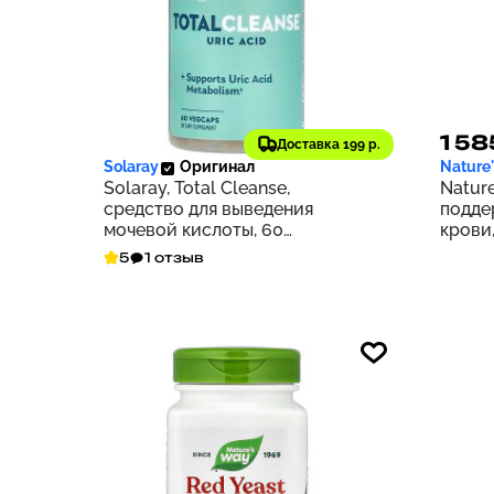
3 456 ₽
1 58
346
Доставка 199 р.
Solaray
Оригинал
Nature
Solaray, Total Cleanse,
Nature
средство для выведения
подде
мочевой кислоты, 60
крови,
растительных капсул
5
1 отзыв