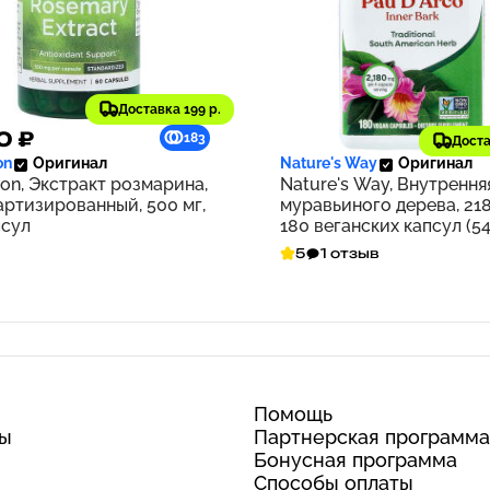
Доставка 199 р.
0 ₽
1 688 ₽
183
Доста
on
Оригинал
Nature's Way
Оригинал
on, Экстракт розмарина,
Nature's Way, Внутрення
артизированный, 500 мг,
муравьиного дерева, 218
псул
180 веганских капсул (54
на капсулу)
5
1 отзыв
Помощь
ты
Партнерская программа
Бонусная программа
Способы оплаты