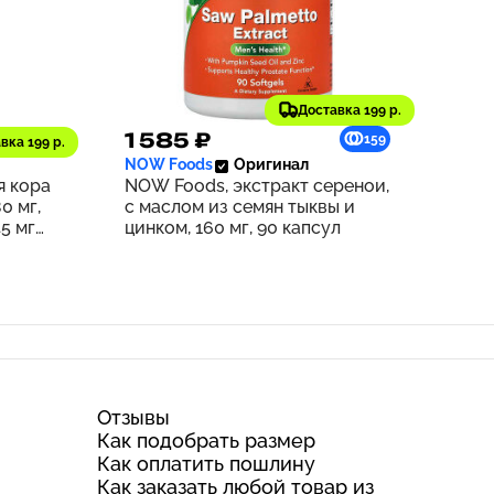
Доставка 199 р.
1 585 ₽
169
159
вка 199 р.
NOW Foods
Оригинал
я кора
NOW Foods, экстракт серенои,
0 мг,
с маслом из семян тыквы и
5 мг
цинком, 160 мг, 90 капсул
Отзывы
Как подобрать размер
Как оплатить пошлину
Как заказать любой товар из