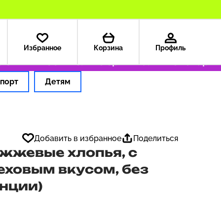
Избранное
Корзина
Профиль
ША — 199 ₽
Только оригинальные товары
Офо
порт
Детям
Добавить в избранное
Поделиться
жжевые хлопья, с
ховым вкусом, без
унции)