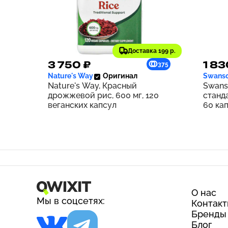
Доставка 199 р.
3 750 ₽
1 83
375
Nature's Way
Оригинал
Swans
Nature's Way, Красный
Swans
дрожжевой рис, 600 мг, 120
станд
веганских капсул
60 ка
О нас
Мы в соцсетях:
Контак
Бренды
Блог