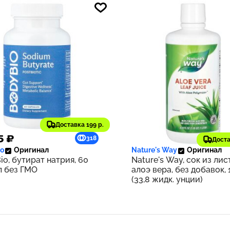
Доставка 199 р.
5 ₽
1 707 ₽
318
Доста
o
Оригинал
Nature's Way
Оригинал
io, бутират натрия, 60
Nature's Way, сок из лис
л без ГМО
алоэ вера, без добавок, 
(33,8 жидк. унции)