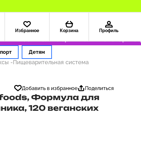
Избранное
Корзина
Профиль
 — 199 ₽
Только оригинальные товары
Оформ
порт
Детям
ексы
-
Пищеварительная система
Добавить в избранное
Поделиться
rfoods, Формула для
ика, 120 веганских