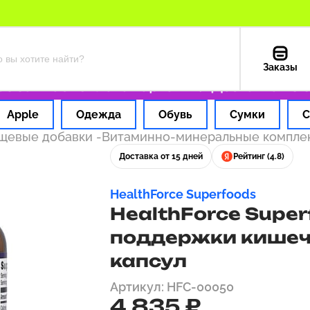
Заказы
а 1 час
Оплата картой РФ
Доставка из США
Apple
Одежда
Обувь
Сумки
С
ищевые добавки
-
Витаминно-минеральные компл
Доставка от 15 дней
Рейтинг (4.8)
HealthForce Superfoods
HealthForce Supe
поддержки кишечн
капсул
Артикул: HFC-00050
4 835 ₽