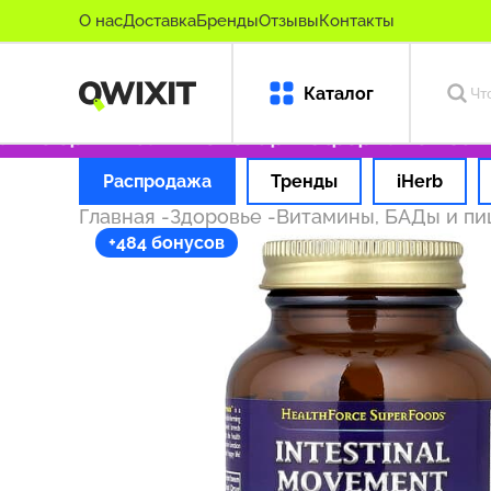
О нас
Доставка
Бренды
Отзывы
Контакты
Каталог
ко оригинальные товары
Оформляем заказ з
Распродажа
Тренды
iHerb
Главная
-
Здоровье
-
Витамины, БАДы и п
+484 бонусов