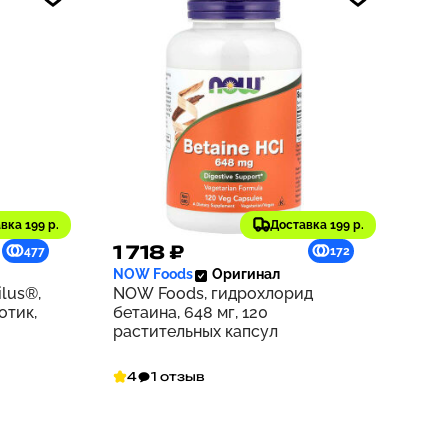
вка 199 р.
Доставка 199 р.
1 718 ₽
477
172
NOW Foods
Оригинал
ilus®,
NOW Foods, гидрохлорид
отик,
бетаина, 648 мг, 120
растительных капсул
4
1 отзыв