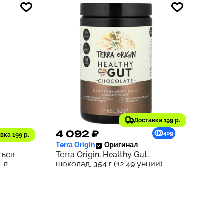
Доставка 199 р.
4 092 ₽
171
409
вка 199 р.
Terra Origin
Оригинал
тьев
Terra Origin, Healthy Gut,
1 л
шоколад, 354 г (12,49 унции)