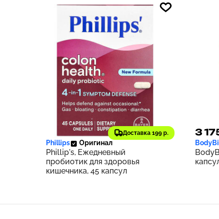
2 619 ₽
3 17
262
Доставка 199 р.
Phillips
Оригинал
BodyBi
Phillip's, Ежедневный
BodyB
пробиотик для здоровья
капсу
кишечника, 45 капсул