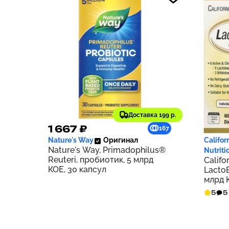
Доставка 199 р.
1 667 ₽
2 79
167
Nature's Way
Оригинал
Califor
Nature's Way, Primadophilus®
Nutriti
Reuteri, пробиотик, 5 млрд
Califo
КОЕ, 30 капсул
LactoB
млрд 
капсу
5
5