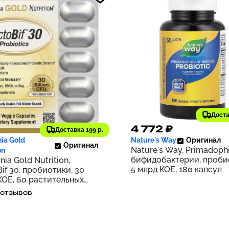
Доста
3 ₽
4 772 ₽
279
Доставка 199 р.
nia Gold
Nature's Way
Оригинал
Оригинал
Nature's Way, Primadoph
on
бифидобактерии, проби
rnia Gold Nutrition,
5 млрд КОЕ, 180 капсул
if 30, пробиотики, 30
КОЕ, 60 растительных
л
 отзывов