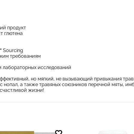
кий продукт
ит глютена
️ Sourcing
ским требованиям
и лабораторных исследований
оэффективный, но мягкий, не вызывающий привыкания тра
ус нопал, а также травяных союзников перечной мяты, им
 счастливой жизни!