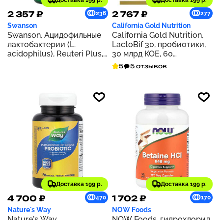
Доставка 199 р.
Доставка 199 р.
2 357 ₽
2 767 ₽
236
277
Swanson
California Gold Nutrition
Swanson, Ацидофильные
California Gold Nutrition,
лактобактерии (L.
LactoBif 30, пробиотики,
acidophilus), Reuteri Plus,
30 млрд КОЕ, 60
30 вегетарианских капсул
растительных капсул
5
5 отзывов
для ЭМБО
Доставка 199 р.
Доставка 199 р.
4 700 ₽
1 702 ₽
470
170
Nature's Way
NOW Foods
Nature's Way,
NOW Foods, гидрохлорид