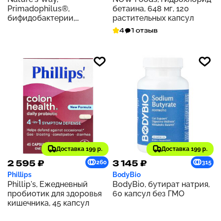
Primadophilus®,
бетаина, 648 мг, 120
бифидобактерии,
растительных капсул
пробиотик, 5 млрд КОЕ,
4
1 отзыв
180 капсул
Доставка 199 р.
Доставка 199 р.
2 595 ₽
3 145 ₽
260
315
Phillips
BodyBio
Phillip's, Ежедневный
BodyBio, бутират натрия,
пробиотик для здоровья
60 капсул без ГМО
кишечника, 45 капсул