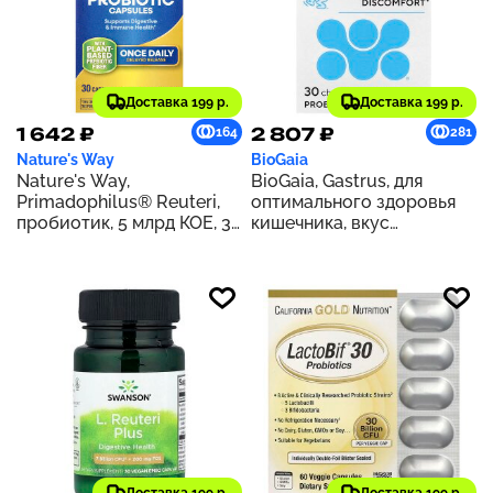
Доставка 199 р.
Доставка 199 р.
1 642 ₽
2 807 ₽
164
281
Nature's Way
BioGaia
Nature's Way,
BioGaia, Gastrus, для
Primadophilus® Reuteri,
оптимального здоровья
пробиотик, 5 млрд КОЕ, 30
кишечника, вкус
капсул
мандарина, 30 таблеток