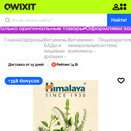
Найти!
лько оригинальные товары
Оформляем заказ
Главная
Здоровье
Витамины,
Витаминно-
Пищеварител
-
-
БАДы и
минеральные
система
пищевые
комплексы
-
добавки
-
Доставка от 15 дней
Рейтинг (4.8)
+358 бонусов