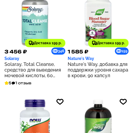
Доставка 199 р.
Доставка 199 р.
3 456 ₽
1 585 ₽
346
159
Solaray
Nature's Way
Solaray, Total Cleanse,
Nature's Way, добавка для
средство для выведения
поддержки уровня сахара
мочевой кислоты, 60
в крови, 90 капсул
растительных капсул
5
1 отзыв