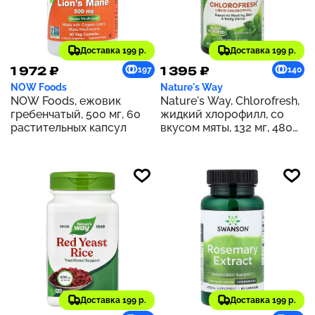
Доставка 199 р.
Доставка 199 р.
1 972 ₽
1 395 ₽
197
140
NOW Foods
Nature's Way
NOW Foods, ежовик
Nature's Way, Chlorofresh,
гребенчатый, 500 мг, 60
жидкий хлорофилл, со
растительных капсул
вкусом мяты, 132 мг, 480
мл (16 жидк. унций) (132 мг
в 2 ст. л.)
Доставка 199 р.
Доставка 199 р.