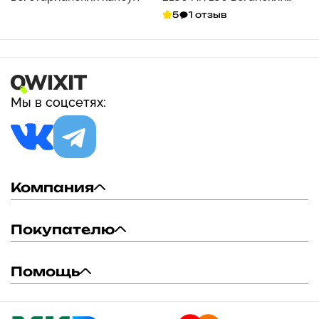
капсул (545 мг на капсулу)
5
1 отзыв
Мы в соцсетях:
Компания
Покупателю
Помощь