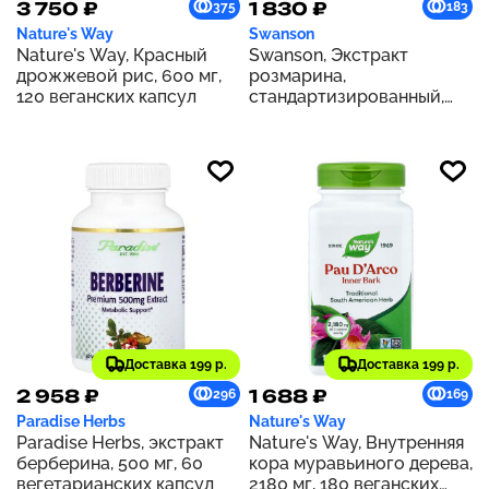
3 750 ₽
1 830 ₽
375
183
Nature's Way
Swanson
Nature's Way, Красный
Swanson, Экстракт
дрожжевой рис, 600 мг,
розмарина,
120 веганских капсул
стандартизированный,
500 мг, 60 капсул
Доставка 199 р.
Доставка 199 р.
2 958 ₽
1 688 ₽
296
169
Paradise Herbs
Nature's Way
Paradise Herbs, экстракт
Nature's Way, Внутренняя
берберина, 500 мг, 60
кора муравьиного дерева,
вегетарианских капсул
2180 мг, 180 веганских