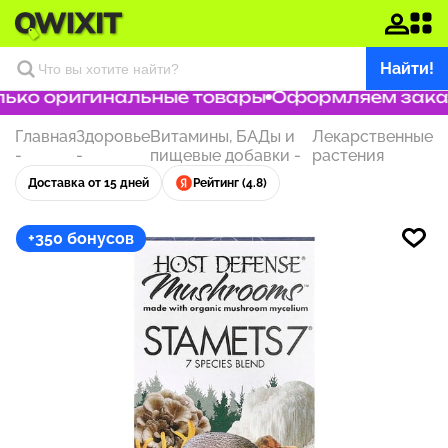
Найти!
ько оригинальные товары
Оформляем заказ з
Главная
Здоровье
Витамины, БАДы и
Лекарственные
-
-
пищевые добавки
-
растения
Доставка от 15 дней
Рейтинг (4.8)
+350 бонусов